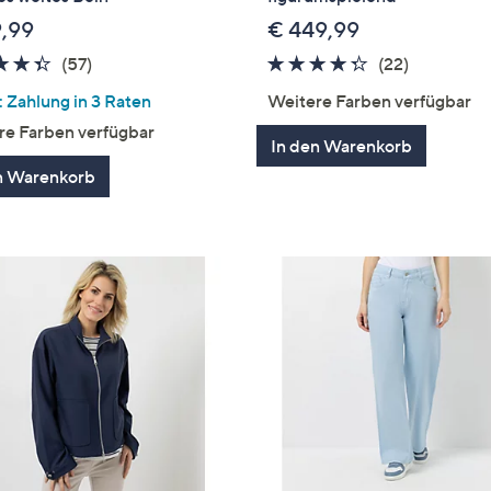
9,99
€ 449,99
4.3
57
4.2
22
(57)
(22)
von
Bewertungen
von
Bewertun
 Zahlung in 3 Raten
Weitere Farben verfügbar
5
5
re Farben verfügbar
In den Warenkorb
n Warenkorb