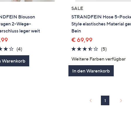
SALE
NDFEIN Blouson
STRANDFEIN Hose 5-Pock
ragen 2-Wege-
Style elastisches Material g
rschluss leger weit
Bein
,99
€ 69,99
3.8
4
3.4
5
(4)
(5)
von
Bewertungen
von
Bewertung
Weitere Farben verfügbar
n Warenkorb
5
5
In den Warenkorb
1