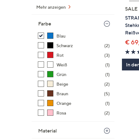
Mehr anzeigen
SALE
STRA
Farbe
Stehk
Reißve
Blau
€ 69
Schwarz
(2)
Rot
(3)
In de
Weiß
(1)
Grün
(1)
Beige
(2)
Braun
(5)
Orange
(1)
Rosa
(2)
Material