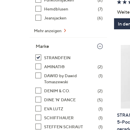
Hemdblusen
(7)
Weite
Jeansjacken
(6)
In de
Mehr anzeigen
Marke
STRANDFEIN
AMINATI®
(2)
DAWID by Dawid
(1)
Tomaszewski
DENIM & CO.
(2)
DINE 'N' DANCE
(5)
EVA LUTZ
(1)
STRAN
SCHIFFHAUER
(1)
5-Pock
STEFFEN SCHRAUT
(1)
gerade