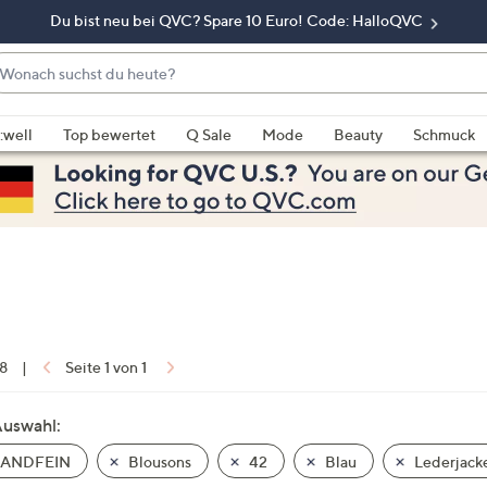
Du bist neu bei QVC? Spare 10 Euro! Code: HalloQVC
onach
chst
enn
u
rschläge
:well
Top bewertet
Q Sale
Mode
Beauty
Schmuck
eute?
rfügbar
nd,
erwenden
e
e
eiltasten
ach
ben
nd
 8
|
Seite 1 von 1
ach
nten
Auswahl:
der
ANDFEIN
Blousons
42
Blau
Lederjack
ischen