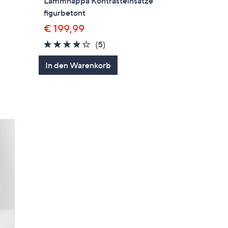
Lammnappa Kontrasteinsätze
figurbetont
€ 199,99
gen
4.2
5
(5)
von
Bewertungen
In den Warenkorb
5