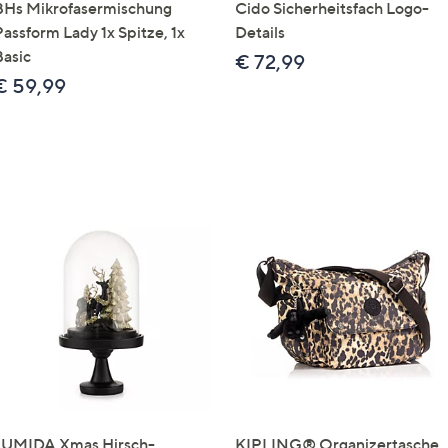
BHs Mikrofasermischung
Cido Sicherheitsfach Logo-
Passform Lady 1x Spitze, 1x
Details
Basic
€ 72,99
€ 59,99
LUMIDA Xmas Hirsch-
KIPLING® Organizertasche