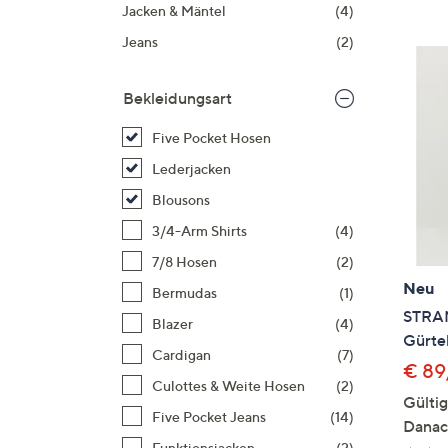
Si
Jacken & Mäntel
(4)
au
Jeans
(2)
T
G
Bekleidungsart
n
li
Five Pocket Hosen
b
Lederjacken
re
Blousons
u
di
3/4-Arm Shirts
(4)
an
7/8 Hosen
(2)
Neu
Bermudas
(1)
STRAN
Blazer
(4)
Gürtel
Cardigan
(7)
€ 89
Culottes & Weite Hosen
(2)
Gülti
Five Pocket Jeans
(14)
Danac
Funktionsjacken
(2)