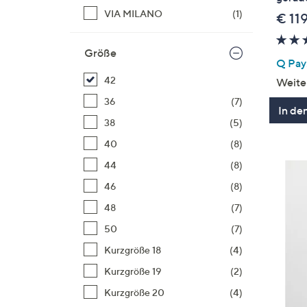
VIA MILANO
(1)
€ 11
Größe
Q Pay:
42
Weite
36
(7)
In de
38
(5)
40
(8)
44
(8)
46
(8)
48
(7)
50
(7)
Kurzgröße 18
(4)
Kurzgröße 19
(2)
Kurzgröße 20
(4)