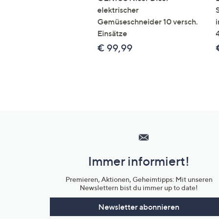
elektrischer
Gemüseschneider 10 versch.
Einsätze
€ 99,99
Hilfeseiten,
Service
und
Immer informiert!
Unternehmensinformationen
Premieren, Aktionen, Geheimtipps: Mit unseren
Newslettern bist du immer up to date!
Newsletter abonnieren