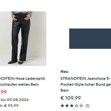
e
f
ouch-
eräten
ach
nks
zw.
chts,
m
ese
zuzeigen.
Neu
DFEIN Hose Lederoptik
STRANDFEIN Jeanshose 5-
schlaufen weites Bein
Pocket-Style hoher Bund ge
Bein
,99
€ 109,99
g bis 09.08.2026
3.0
1
h: € 99,99
(1)