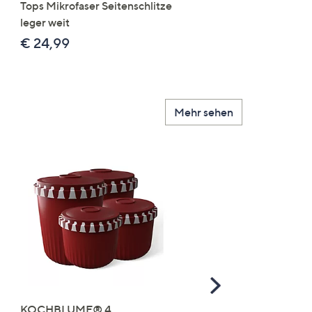
Tops Mikrofaser Seitenschlitze
Mikrofaser 3x Stickereide
leger weit
2x uni
€ 24,99
€ 49,99
Mehr sehen
Scroll
Right
KOCHBLUME® 4
you:ly Pure Protein Limo