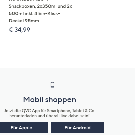
Snackboxen, 2x350ml und 2x
Lysin 575g für 25 Portio
500ml inkl. 4 Ein-Klick-
€ 49,99
Deckel 95mm
€ 86,94 /1 kg
€ 34,99
Mobil shoppen
Jetzt die QVC App für Smartphone, Tablet & Co.
herunterladen und überall live dabei sein!
Für Apple
Für Android