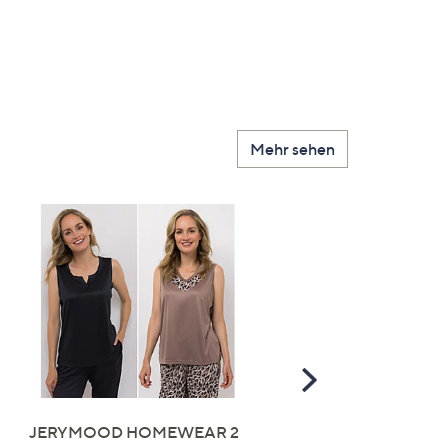
Mehr sehen
Scroll
Right
JERYMOOD HOMEWEAR 2
LITTLE ROSE 5 Maxislip