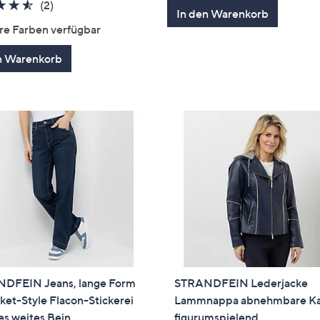
von
Bewertung
4.5
2
(2)
In den Warenkorb
5
von
Bewertungen
re Farben verfügbar
5
n Warenkorb
DFEIN Jeans, lange Form
STRANDFEIN Lederjacke
et-Style Flacon-Stickerei
Lammnappa abnehmbare K
s weites Bein
figurumspielend