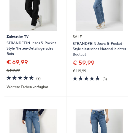
Zuletzt im TV
SALE
STRANDFEIN Jeans 5-Pocket-
STRANDFEIN Jeans 5-Pocket-
Style Nieten-Details gerades
Style elastisches Material leichter
Bein
Bootcut
€ 69,99
€ 59,99
€ 119,99
€ 119,99
4.7
9
4.7
3
(9)
(3)
von
Bewertungen
von
Bewertungen
Weitere Farben verfügbar
5
5