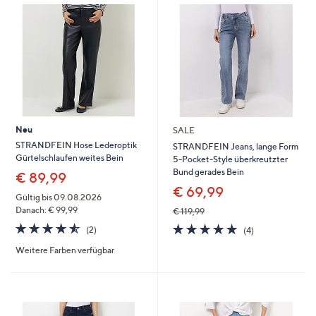
Neu
SALE
STRANDFEIN Hose Lederoptik
STRANDFEIN Jeans, lange Form
Gürtelschlaufen weites Bein
5-Pocket-Style überkreutzter
Bund gerades Bein
€ 89,99
€ 69,99
Gültig bis 09.08.2026
Danach: € 99,99
€ 119,99
4.5
2
5.0
4
(2)
(4)
von
Bewertungen
von
Bewertungen
Weitere Farben verfügbar
5
5