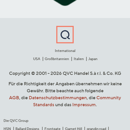
International
USA
Großbritannien
Italien
Japan
Copyright © 2001 - 2026 QVC Handel S.à r.l. & Co. KG
Für die Richtigkeit der Angaben übernehmen wir keine
Gewähr. Bitte beachte auch folgende
AGB
, die
Datenschutzbestimmungen
, die
Community
Standards
und das
Impressum
.
Die QVC Group
HSN
Ballard Designs
Frontgate
Garnet Hill
grandin road