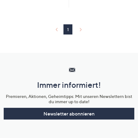
von
Bewertungen
5
1
Hilfeseiten,
Service
und
Immer informiert!
Unternehmensinformationen
Premieren, Aktionen, Geheimtipps: Mit unseren Newslettern bist
du immer up to date!
Newsletter abonnieren