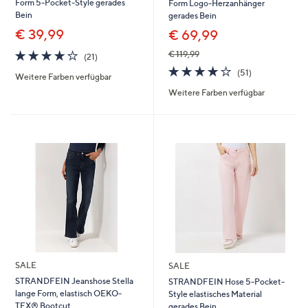
Form 5-Pocket-Style gerades
Form Logo-Herzanhänger
Bein
gerades Bein
€ 39,99
€ 69,99
4.1
21
€ 119,99
(21)
von
Bewertungen
4.1
51
(51)
Weitere Farben verfügbar
5
von
Bewertungen
Weitere Farben verfügbar
5
SALE
SALE
STRANDFEIN Jeanshose Stella
STRANDFEIN Hose 5-Pocket-
lange Form, elastisch OEKO-
Style elastisches Material
TEX® Bootcut
gerades Bein