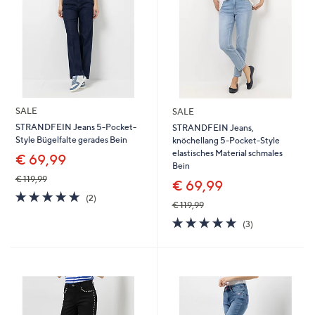
SALE
SALE
STRANDFEIN Jeans 5-Pocket-
STRANDFEIN Jeans,
Style Bügelfalte gerades Bein
knöchellang 5-Pocket-Style
elastisches Material schmales
€ 69,99
Bein
€ 119,99
€ 69,99
5.0
2
(2)
€ 119,99
von
Bewertungen
5
4.7
3
(3)
von
Bewertungen
5