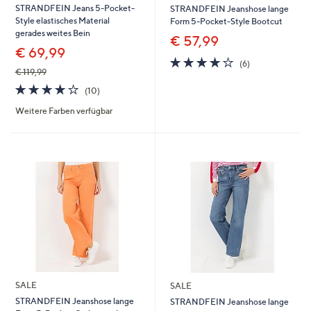
STRANDFEIN Jeans 5-Pocket-
STRANDFEIN Jeanshose lange
Style elastisches Material
Form 5-Pocket-Style Bootcut
gerades weites Bein
€ 57,99
€ 69,99
4.2
6
(6)
€ 119,99
von
Bewertungen
5
4.2
10
(10)
von
Bewertungen
Weitere Farben verfügbar
5
SALE
SALE
STRANDFEIN Jeanshose lange
STRANDFEIN Jeanshose lange