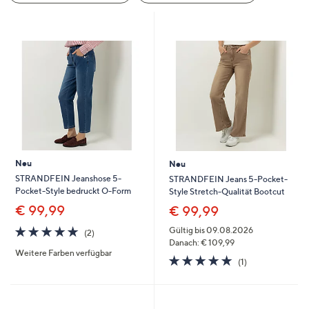
oder
wischen
Sie
auf
Touch-
Geräten
nach
links
bzw.
rechts,
Neu
Neu
um
STRANDFEIN Jeanshose 5-
STRANDFEIN Jeans 5-Pocket-
Pocket-Style bedruckt O-Form
Style Stretch-Qualität Bootcut
diese
€ 99,99
€ 99,99
anzuzeigen.
5.0
2
Gültig bis 09.08.2026
(2)
von
Bewertungen
Danach: € 109,99
Weitere Farben verfügbar
5
5.0
1
(1)
von
Bewertungen
5