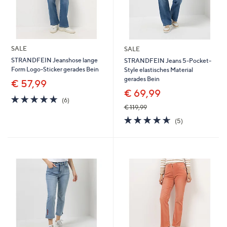
SALE
SALE
STRANDFEIN Jeanshose lange
STRANDFEIN Jeans 5-Pocket-
Form Logo-Sticker gerades Bein
Style elastisches Material
gerades Bein
€ 57,99
€ 69,99
4.7
6
(6)
von
Bewertungen
€ 119,99
5
4.6
5
(5)
von
Bewertungen
5