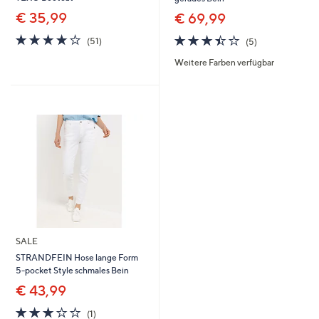
€ 35,99
€ 69,99
4.1
51
3.4
5
(51)
(5)
von
Bewertungen
von
Bewertungen
Weitere Farben verfügbar
5
5
SALE
STRANDFEIN Hose lange Form
5-pocket Style schmales Bein
€ 43,99
3.0
1
(1)