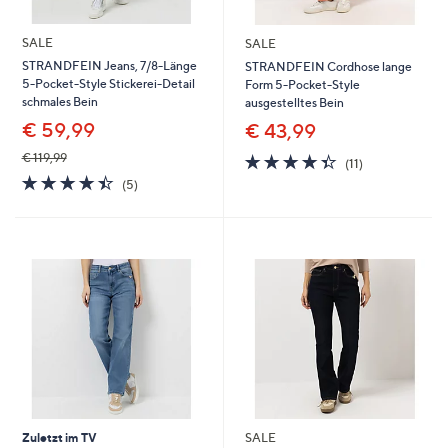
SALE
SALE
STRANDFEIN Jeans, 7/8-Länge
STRANDFEIN Cordhose lange
5-Pocket-Style Stickerei-Detail
Form 5-Pocket-Style
schmales Bein
ausgestelltes Bein
€ 59,99
€ 43,99
4.4
11
€ 119,99
(11)
von
Bewertungen
4.4
5
(5)
5
von
Bewertungen
5
Zuletzt im TV
SALE