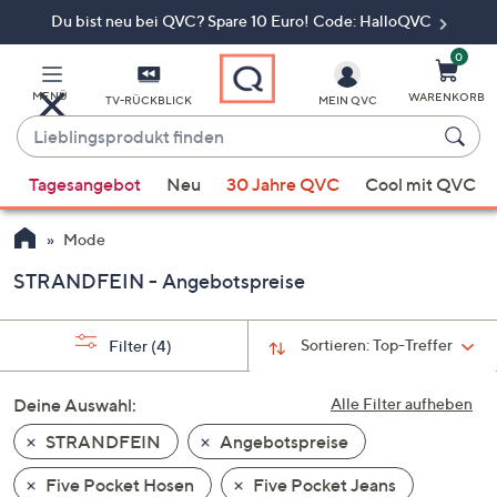
Du bist neu bei QVC? Spare 10 Euro! Code: HalloQVC
Zum
Hauptinhalt
springen
0
MENÜ
WARENKORB
TV-RÜCKBLICK
MEIN QVC
Lieblingsprodukt
finden
Wenn
Tagesangebot
Neu
30 Jahre QVC
Cool mit QVC
Vorschläge
verfügbar
Mode
sind,
verwenden
STRANDFEIN - Angebotspreise
Sie
die
Sortieren:
Top-Treffer
Filter
(4)
Pfeiltasten
nach
Deine Auswahl:
Alle Filter aufheben
oben
und
STRANDFEIN
Angebotspreise
nach
Five Pocket Hosen
Five Pocket Jeans
unten