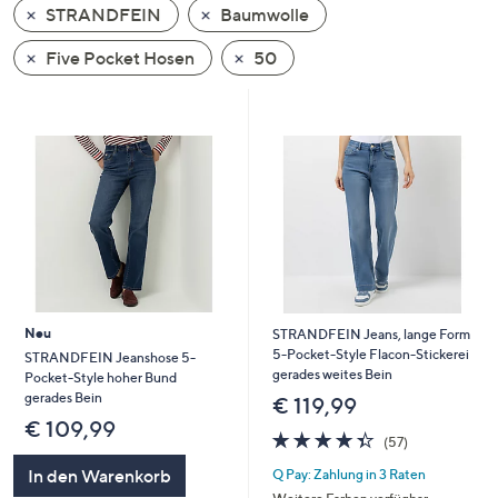
STRANDFEIN
Baumwolle
oder
wischen
Five Pocket Hosen
50
Sie
auf
Touch-
Geräten
nach
links
bzw.
rechts,
um
diese
Neu
STRANDFEIN Jeans, lange Form
anzuzeigen.
5-Pocket-Style Flacon-Stickerei
STRANDFEIN Jeanshose 5-
gerades weites Bein
Pocket-Style hoher Bund
gerades Bein
€ 119,99
€ 109,99
4.3
57
(57)
von
Bewertungen
In den Warenkorb
Q Pay: Zahlung in 3 Raten
5