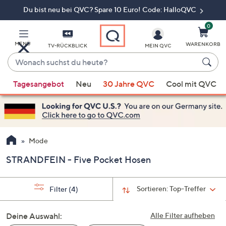
Du bist neu bei QVC? Spare 10 Euro! Code: HalloQVC
Zum
Hauptinhalt
springen
0
MENÜ
WARENKORB
TV-RÜCKBLICK
MEIN QVC
Wonach
suchst
Wenn
du
Tagesangebot
Neu
30 Jahre QVC
Cool mit QVC
Vorschläge
heute?
verfügbar
sind,
verwenden
Sie
Mode
die
STRANDFEIN - Five Pocket Hosen
Pfeiltasten
nach
oben
Sortieren:
Top-Treffer
Filter
(4)
und
nach
Deine Auswahl:
Alle Filter aufheben
unten