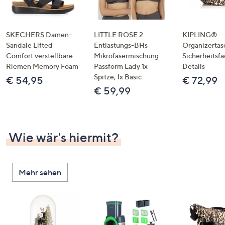
SKECHERS Damen-
LITTLE ROSE 2
KIPLING®
Sandale Lifted
Entlastungs-BHs
Organizertas
Comfort verstellbare
Mikrofasermischung
Sicherheitsf
Riemen Memory Foam
Passform Lady 1x
Details
Spitze, 1x Basic
€ 54,95
€ 72,99
€ 59,99
Wie wär's hiermit?
Mehr sehen