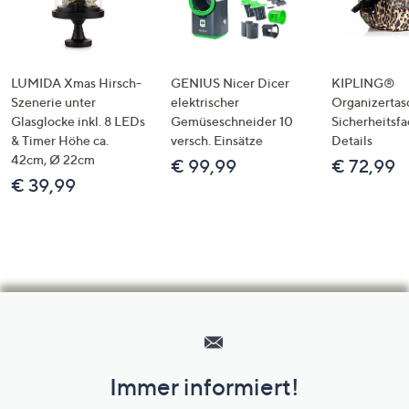
LUMIDA Xmas Hirsch-
GENIUS Nicer Dicer
KIPLING®
Szenerie unter
elektrischer
Organizertas
Glasglocke inkl. 8 LEDs
Gemüseschneider 10
Sicherheitsf
& Timer Höhe ca.
versch. Einsätze
Details
42cm, Ø 22cm
€ 99,99
€ 72,99
€ 39,99
Hilfeseiten,
Service
und
Immer informiert!
Unternehmensinformationen