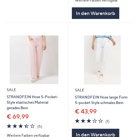
Weitere Farben verfügbar
In den Warenkorb
SALE
SALE
STRANDFEIN Hose 5-Pocket-
STRANDFEIN Hose lange Form
Style elastisches Material
5-pocket Style schmales Bein
gerades Bein
€ 43,99
€ 69,99
3.0
1
(1)
3.4
5
von
Bewertungen
(5)
von
Bewertungen
5
In den Warenkorb
Weitere Farben verfügbar
5