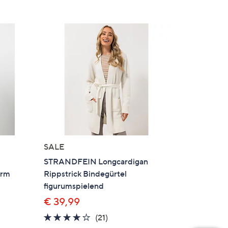
SALE
STRANDFEIN Longcardigan
orm
Rippstrick Bindegürtel
figurumspielend
€ 39,99
3.9
21
(21)