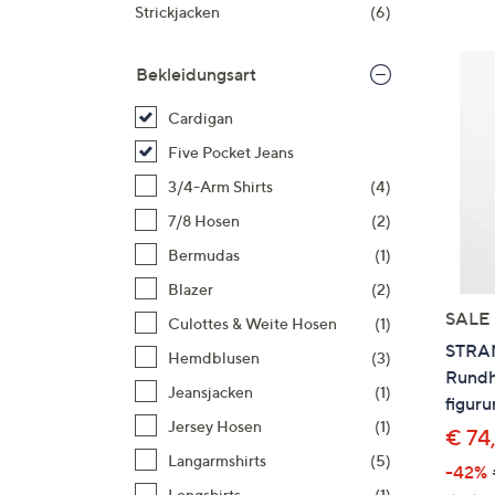
Si
Strickjacken
(6)
au
T
Bekleidungsart
G
n
Cardigan
li
Five Pocket Jeans
b
3/4-Arm Shirts
(4)
re
7/8 Hosen
(2)
u
di
Bermudas
(1)
an
Blazer
(2)
SALE
Culottes & Weite Hosen
(1)
STRAN
Hemdblusen
(3)
Rundh
Jeansjacken
(1)
figur
Jersey Hosen
(1)
€ 74
Langarmshirts
(5)
-42%
Longshirts
(1)