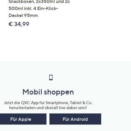
Snackboxen, 2x350ml und 2x
Lysin 575g für 25 Portio
500ml inkl. 4 Ein-Klick-
€ 49,99
Deckel 95mm
€ 86,94 /1 kg
€ 34,99
Mobil shoppen
Jetzt die QVC App für Smartphone, Tablet & Co.
herunterladen und überall live dabei sein!
Für Apple
Für Android