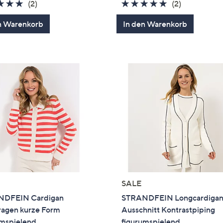
5.0
2
5.0
2
(2)
(2)
von
Bewertungen
von
Bewertung
n Warenkorb
In den Warenkorb
5
5
SALE
NDFEIN Cardigan
STRANDFEIN Longcardigan
ragen kurze Form
Ausschnitt Kontrastpiping
umspielend
figurumspielend