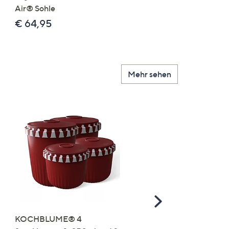
Air® Sohle
€ 24,99
€ 64,95
Mehr sehen
Scroll
Right
KOCHBLUME® 4
you:ly Pure Protein Limo