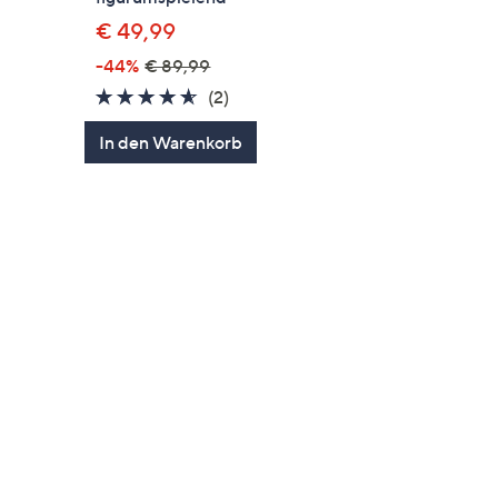
€ 49,99
-44%
€ 89,99
4.5
2
(2)
von
Bewertungen
In den Warenkorb
5