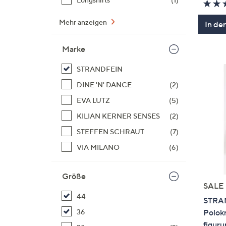
Mehr anzeigen
In de
Marke
STRANDFEIN
DINE 'N' DANCE
(2)
EVA LUTZ
(5)
KILIAN KERNER SENSES
(2)
STEFFEN SCHRAUT
(7)
VIA MILANO
(6)
Größe
SALE
44
STRA
36
Polok
figur