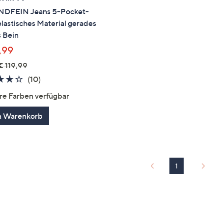
DFEIN Jeans 5-Pocket-
elastisches Material gerades
 Bein
,99
€ 119,99
4.2
10
(10)
von
Bewertungen
re Farben verfügbar
5
n Warenkorb
1