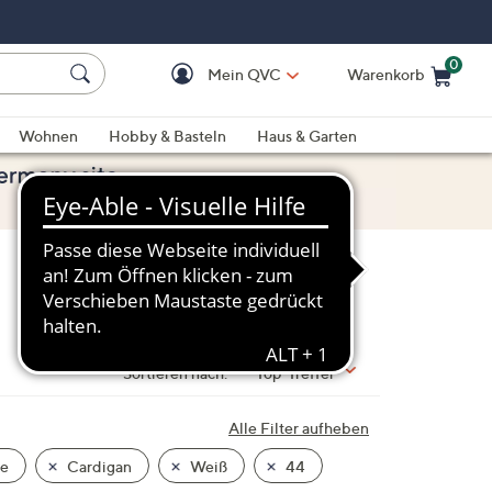
0
Mein QVC
Warenkorb
Einkaufswagen ist le
Wohnen
Hobby & Basteln
Haus & Garten
Sortieren nach:
Top-Treffer
Alle Filter aufheben
se
Cardigan
Weiß
44