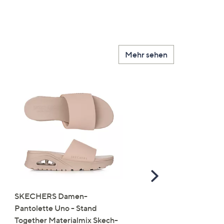
Mehr sehen
Scroll
Right
SKECHERS Damen-
JERYMOOD HOMEWEA
Pantolette Uno - Stand
Tops Mikrofaser Seitensc
Together Materialmix Skech-
leger weit