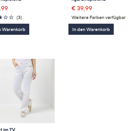
,99
€ 39,99
3.0
3
(3)
Weitere Farben verfügbar
von
Bewertungen
n Warenkorb
In den Warenkorb
5
t im TV