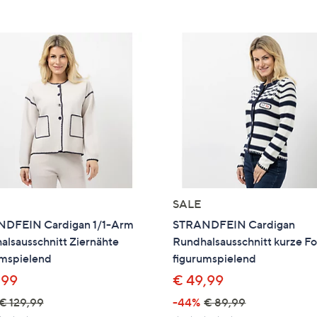
e
f
ouch-
eräten
ach
nks
zw.
chts,
m
ese
zuzeigen.
SALE
DFEIN Cardigan 1/1-Arm
STRANDFEIN Cardigan
alsausschnitt Ziernähte
Rundhalsausschnitt kurze F
umspielend
figurumspielend
,99
€ 49,99
€ 129,99
-44%
€ 89,99