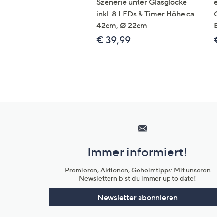
Szenerie unter Glasglocke
inkl. 8 LEDs & Timer Höhe ca.
42cm, Ø 22cm
€ 39,99
Hilfeseiten,
Service
und
Immer informiert!
Unternehmensinformationen
Premieren, Aktionen, Geheimtipps: Mit unseren
Newslettern bist du immer up to date!
Newsletter abonnieren