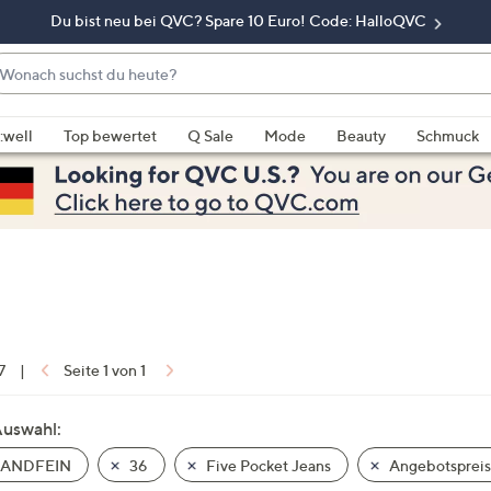
Du bist neu bei QVC? Spare 10 Euro! Code: HalloQVC
onach
chst
enn
u
rschläge
:well
Top bewertet
Q Sale
Mode
Beauty
Schmuck
eute?
rfügbar
nd,
erwenden
e
e
eiltasten
ach
ben
nd
7
|
Seite 1 von 1
ach
nten
Auswahl:
der
ANDFEIN
36
Five Pocket Jeans
Angebotsprei
ischen