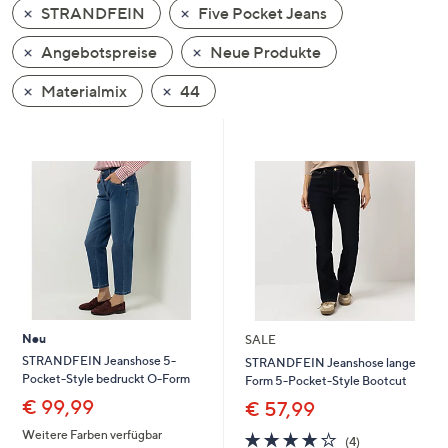
STRANDFEIN
Five Pocket Jeans
oder
wischen
Angebotspreise
Neue Produkte
Sie
auf
Materialmix
44
Touch-
Geräten
nach
links
bzw.
rechts,
um
diese
anzuzeigen.
Neu
SALE
STRANDFEIN Jeanshose 5-
STRANDFEIN Jeanshose lange
Pocket-Style bedruckt O-Form
Form 5-Pocket-Style Bootcut
€ 99,99
€ 57,99
Weitere Farben verfügbar
3.8
4
(4)