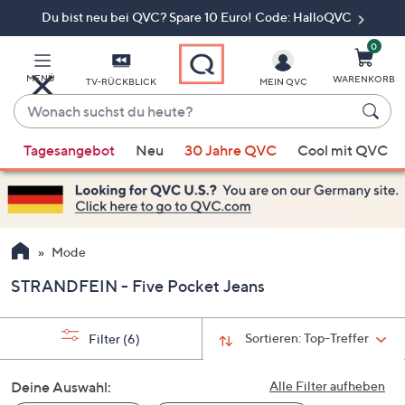
Du bist neu bei QVC? Spare 10 Euro! Code: HalloQVC
Zum
Hauptinhalt
springen
0
MENÜ
WARENKORB
TV-RÜCKBLICK
MEIN QVC
Wonach
suchst
Wenn
du
Tagesangebot
Neu
30 Jahre QVC
Cool mit QVC
Vorschläge
heute?
verfügbar
sind,
verwenden
Sie
Mode
die
STRANDFEIN - Five Pocket Jeans
Pfeiltasten
nach
oben
Sortieren:
Top-Treffer
Filter
(6)
und
nach
Deine Auswahl:
Alle Filter aufheben
unten