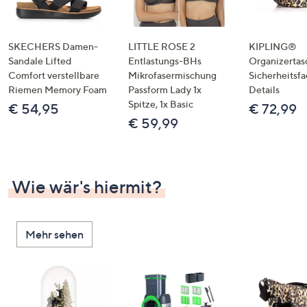
SKECHERS Damen-
LITTLE ROSE 2
KIPLING®
Sandale Lifted
Entlastungs-BHs
Organizertas
Comfort verstellbare
Mikrofasermischung
Sicherheitsf
Riemen Memory Foam
Passform Lady 1x
Details
Spitze, 1x Basic
€ 54,95
€ 72,99
€ 59,99
Wie wär's hiermit?
Mehr sehen