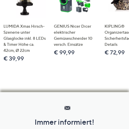
LUMIDA Xmas Hirsch-
GENIUS Nicer Dicer
KIPLING®
Szenerie unter
elektrischer
Organizertas
Glasglocke inkl. 8 LEDs
Gemüseschneider 10
Sicherheitsf
& Timer Höhe ca.
versch. Einsätze
Details
42cm, Ø 22cm
€ 99,99
€ 72,99
€ 39,99
Hilfeseiten,
Service
und
Immer informiert!
Unternehmensinformationen