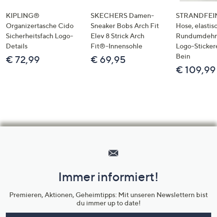
KIPLING®
SKECHERS Damen-
STRANDFEIN
Organizertasche Cido
Sneaker Bobs Arch Fit
Hose, elastis
Sicherheitsfach Logo-
Elev 8 Strick Arch
Rundumdeh
Details
Fit®-Innensohle
Logo-Sticker
Bein
€ 72,99
€ 69,95
€ 109,99
Hilfeseiten,
Service
und
Immer informiert!
Unternehmensinformationen
Premieren, Aktionen, Geheimtipps: Mit unseren Newslettern bist
du immer up to date!