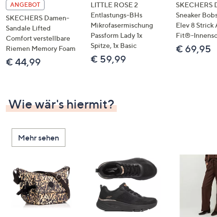
LITTLE ROSE 2
SKECHERS 
ANGEBOT
Entlastungs-BHs
Sneaker Bobs
SKECHERS Damen-
Mikrofasermischung
Elev 8 Strick
Sandale Lifted
Passform Lady 1x
Fit®-Innens
Comfort verstellbare
Spitze, 1x Basic
€ 69,95
Riemen Memory Foam
€ 59,99
€ 44,99
Wie wär's hiermit?
Mehr sehen