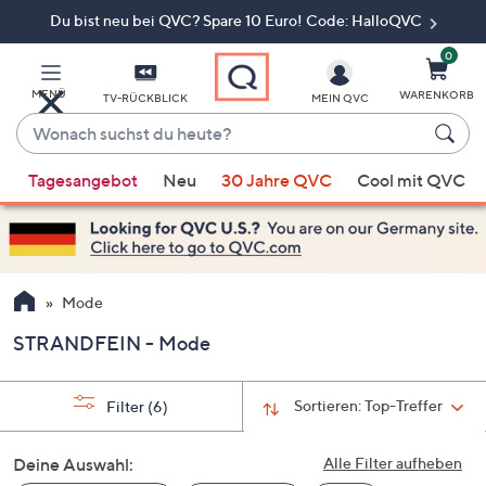
Du bist neu bei QVC? Spare 10 Euro! Code: HalloQVC
Zum
Hauptinhalt
springen
0
MENÜ
WARENKORB
TV-RÜCKBLICK
MEIN QVC
Wonach
suchst
Wenn
du
Tagesangebot
Neu
30 Jahre QVC
Cool mit QVC
Vorschläge
heute?
verfügbar
sind,
verwenden
Sie
Mode
die
STRANDFEIN - Mode
Pfeiltasten
nach
oben
Sortieren:
Top-Treffer
Filter
(6)
und
nach
Deine Auswahl:
Alle Filter aufheben
unten