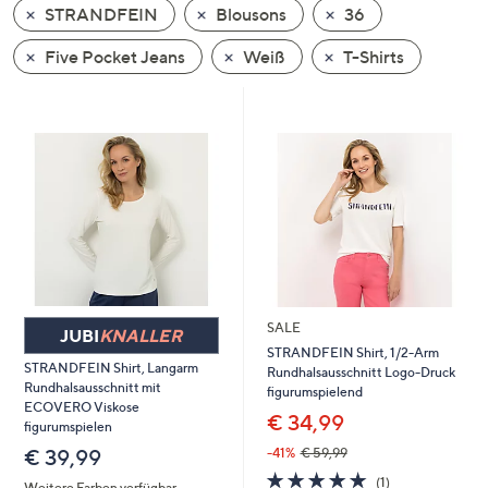
STRANDFEIN
Blousons
36
oder
wischen
Five Pocket Jeans
Weiß
T-Shirts
Sie
auf
Touch-
Geräten
nach
links
bzw.
rechts,
um
diese
SALE
anzuzeigen.
JUBI
KNALLER
STRANDFEIN Shirt, 1/2-Arm
STRANDFEIN Shirt, Langarm
Rundhalsausschnitt Logo-Druck
Rundhalsausschnitt mit
figurumspielend
ECOVERO Viskose
€ 34,99
figurumspielen
-41%
€ 59,99
€ 39,99
5.0
1
(1)
Weitere Farben verfügbar