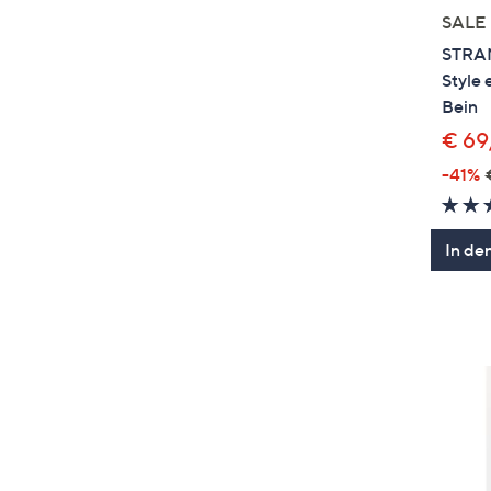
SALE
STRAN
Style 
Bein
€ 69
-41%
In de