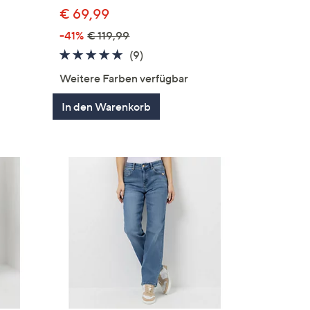
€ 69,99
-41%
€ 119,99
4.7
9
(9)
von
Bewertungen
en
Weitere Farben verfügbar
5
In den Warenkorb