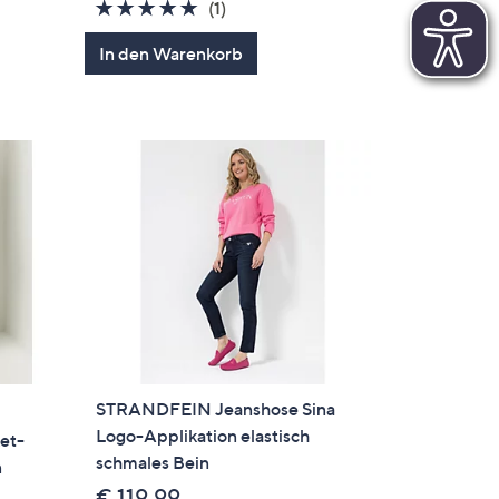
5.0
1
(1)
von
Bewertungen
In den Warenkorb
5
STRANDFEIN Jeanshose Sina
Logo-Applikation elastisch
et-
schmales Bein
n
€ 119,99