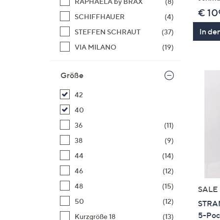
RAPHAELA by BRAX
(8)
€ 10
SCHIFFHAUER
(4)
In de
STEFFEN SCHRAUT
(37)
VIA MILANO
(19)
Größe
42
40
36
(11)
38
(9)
44
(14)
46
(12)
48
(15)
SALE
50
(12)
STRAN
5-Poc
Kurzgröße 18
(13)