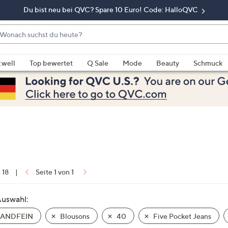
Du bist neu bei QVC? Spare 10 Euro! Code: HalloQVC
onach
chst
enn
u
rschläge
:well
Top bewertet
Q Sale
Mode
Beauty
Schmuck
eute?
rfügbar
nd,
erwenden
e
e
eiltasten
ach
ben
nd
n 18
|
Seite 1 von 1
ach
nten
Auswahl:
der
ANDFEIN
Blousons
40
Five Pocket Jeans
ischen