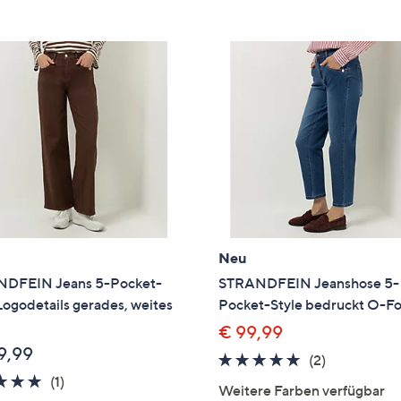
e
f
ouch-
eräten
ach
nks
zw.
chts,
m
ese
zuzeigen.
Neu
DFEIN Jeans 5-Pocket-
STRANDFEIN Jeanshose 5-
Logodetails gerades, weites
Pocket-Style bedruckt O-F
€ 99,99
9,99
5.0
2
(2)
5.0
1
von
Bewertung
(1)
Weitere Farben verfügbar