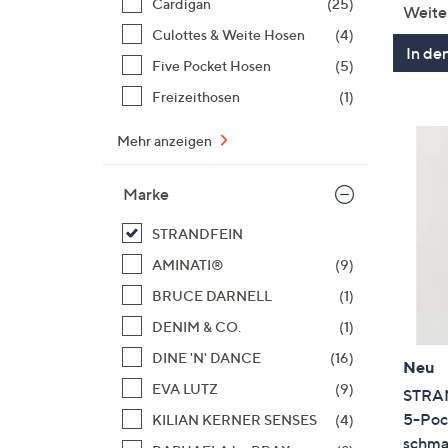
Cardigan
(25)
Weite
Culottes & Weite Hosen
(4)
In de
Five Pocket Hosen
(5)
Freizeithosen
(1)
Mehr anzeigen
Marke
STRANDFEIN
AMINATI®
(9)
BRUCE DARNELL
(1)
DENIM & CO.
(1)
DINE 'N' DANCE
(16)
Neu
EVA LUTZ
(9)
STRAN
5-Poc
KILIAN KERNER SENSES
(4)
schma