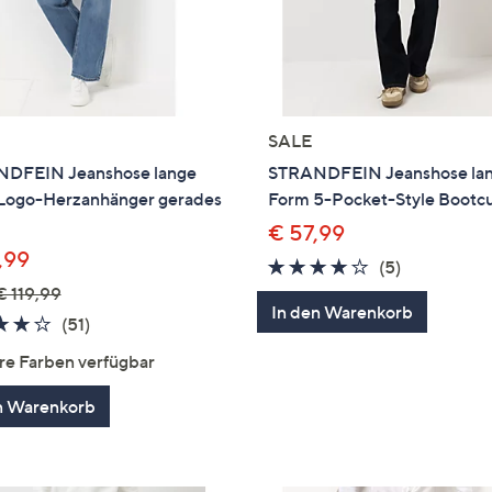
SALE
DFEIN Jeanshose lange
STRANDFEIN Jeanshose la
Logo-Herzanhänger gerades
Form 5-Pocket-Style Bootc
€ 57,99
,99
4.0
5
(5)
von
Bewertung
€ 119,99
In den Warenkorb
5
4.1
51
(51)
von
Bewertungen
re Farben verfügbar
5
n Warenkorb