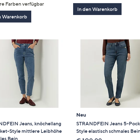
von
Bewertungen
5
re Farben verfügbar
5
In den Warenkorb
n Warenkorb
Neu
DFEIN Jeans, knöchellang
STRANDFEIN Jeans 5-Pock
ket-Style mittlere Leibhöhe
Style elastisch schmales Bei
les Bein