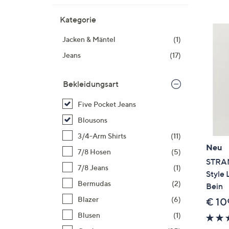
Si
au
Kategorie
T
Jacken & Mäntel
(1)
G
n
Jeans
(17)
li
b
Bekleidungsart
re
u
Five Pocket Jeans
di
Blousons
an
3/4-Arm Shirts
(11)
Neu
7/8 Hosen
(5)
STRAN
7/8 Jeans
(1)
Style 
Bermudas
(2)
Bein
Blazer
(6)
€ 10
Blusen
(1)