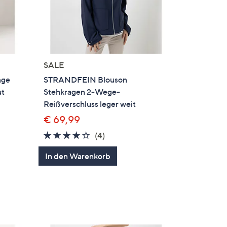
SALE
nge
STRANDFEIN Blouson
ut
Stehkragen 2-Wege-
Reißverschluss leger weit
€ 69,99
en
3.8
4
(4)
von
Bewertungen
In den Warenkorb
5