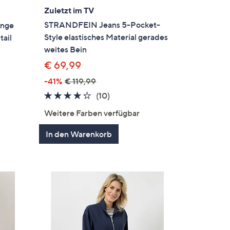
Zuletzt im TV
STRANDFEIN Jeans 5-Pocket-
änge
Style elastisches Material gerades
tail
weites Bein
€ 69,99
-41%
€ 119,99
4.2
10
(10)
von
Bewertungen
en
Weitere Farben verfügbar
5
In den Warenkorb