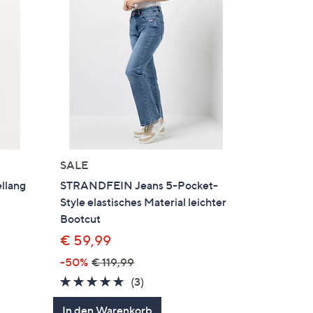
SALE
llang
STRANDFEIN Jeans 5-Pocket-
Style elastisches Material leichter
Bootcut
€ 59,99
-50%
€ 119,99
4.7
3
(3)
en
von
Bewertungen
In den Warenkorb