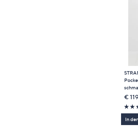
STRAN
Pocket
schma
€ 11
In de