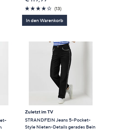
4.0
13
(13)
von
Bewertungen
In den Warenkorb
5
Zuletzt im TV
STRANDFEIN Jeans 5-Pocket-
et-
Style Nieten-Details gerades Bein
n