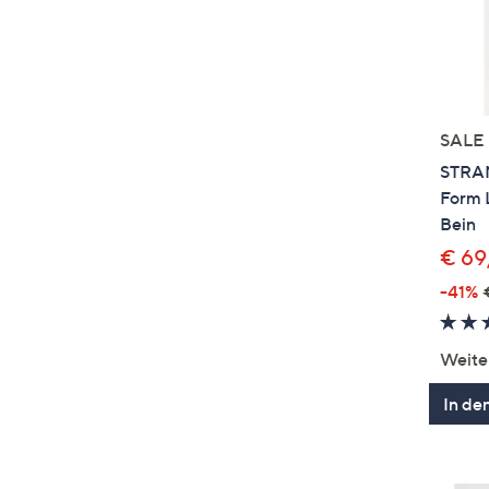
SALE
STRAN
Form 
Bein
€ 69
-41%
Weite
In de