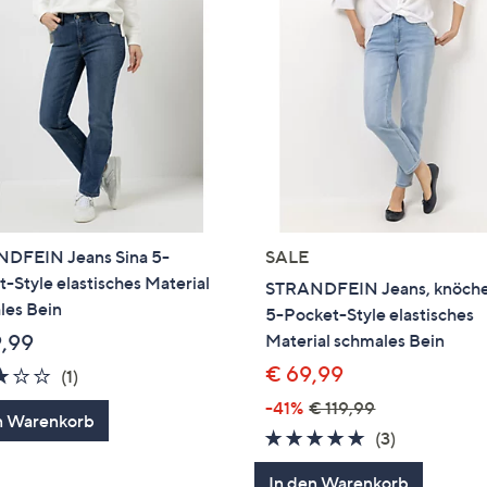
DFEIN Jeans Sina 5-
SALE
-Style elastisches Material
STRANDFEIN Jeans, knöche
les Bein
5-Pocket-Style elastisches
9,99
Material schmales Bein
€ 69,99
3.0
1
(1)
von
Bewertungen
-41%
€ 119,99
n Warenkorb
5
4.7
3
(3)
von
Bewertung
In den Warenkorb