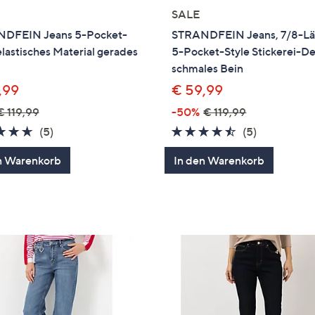
SALE
DFEIN Jeans 5-Pocket-
STRANDFEIN Jeans, 7/8-L
elastisches Material gerades
5-Pocket-Style Stickerei-De
schmales Bein
,99
€ 59,99
€ 119,99
-50%
€ 119,99
4.6
5
4.4
5
(5)
(5)
von
Bewertungen
von
Bewertung
n Warenkorb
In den Warenkorb
5
5