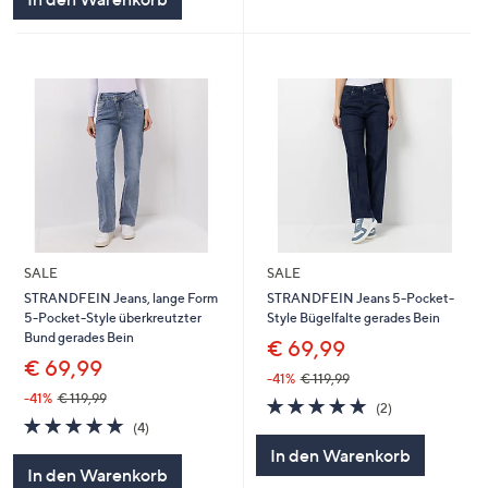
SALE
SALE
STRANDFEIN Jeans, lange Form
STRANDFEIN Jeans 5-Pocket-
5-Pocket-Style überkreutzter
Style Bügelfalte gerades Bein
Bund gerades Bein
€ 69,99
€ 69,99
-41%
€ 119,99
-41%
€ 119,99
5.0
2
(2)
5.0
4
von
Bewertungen
(4)
von
Bewertungen
5
In den Warenkorb
5
In den Warenkorb