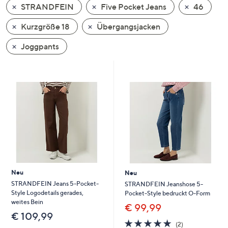
STRANDFEIN
Five Pocket Jeans
46
oder
wischen
Kurzgröße 18
Übergangsjacken
Sie
auf
Joggpants
Touch-
Geräten
nach
links
bzw.
rechts,
um
diese
anzuzeigen.
Neu
Neu
STRANDFEIN Jeans 5-Pocket-
STRANDFEIN Jeanshose 5-
Style Logodetails gerades,
Pocket-Style bedruckt O-Form
weites Bein
€ 99,99
€ 109,99
5.0
2
(2)