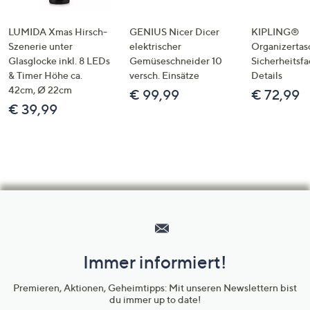
LUMIDA Xmas Hirsch-
GENIUS Nicer Dicer
KIPLING®
Szenerie unter
elektrischer
Organizertas
Glasglocke inkl. 8 LEDs
Gemüseschneider 10
Sicherheitsf
& Timer Höhe ca.
versch. Einsätze
Details
42cm, Ø 22cm
€ 99,99
€ 72,99
€ 39,99
Hilfeseiten,
Service
und
Immer informiert!
Unternehmensinformationen
Premieren, Aktionen, Geheimtipps: Mit unseren Newslettern bist
du immer up to date!