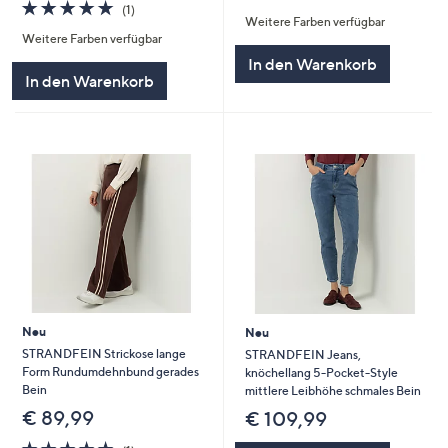
5.0
1
von
Bewertungen
(1)
Weitere Farben verfügbar
von
Bewertungen
5
Weitere Farben verfügbar
5
In den Warenkorb
In den Warenkorb
Neu
Neu
STRANDFEIN Strickose lange
STRANDFEIN Jeans,
Form Rundumdehnbund gerades
knöchellang 5-Pocket-Style
Bein
mittlere Leibhöhe schmales Bein
€ 89,99
€ 109,99
5.0
1