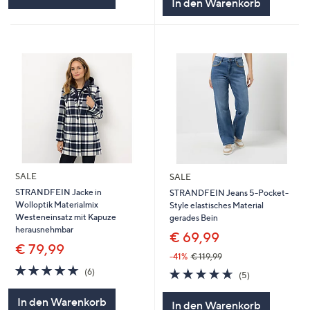
In den Warenkorb
SALE
SALE
STRANDFEIN Jacke in
STRANDFEIN Jeans 5-Pocket-
Wolloptik Materialmix
Style elastisches Material
Westeneinsatz mit Kapuze
gerades Bein
herausnehmbar
€ 69,99
€ 79,99
-41%
€ 119,99
4.7
6
4.6
5
(6)
(5)
von
Bewertungen
von
Bewertungen
5
5
In den Warenkorb
In den Warenkorb