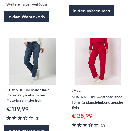
Weitere Farben verfügbar
5
In den Warenkorb
In den Warenkorb
STRANDFEIN Jeans Sina 5-
SALE
Pocket-Style elastisches
STRANDFEIN Sweathose lange
Material schmales Bein
Form Rundumdehnbund gerades
Bein
€ 119,99
€ 38,99
3.0
1
(1)
von
Bewertungen
2.6
7
(7)
5
von
Bewertungen