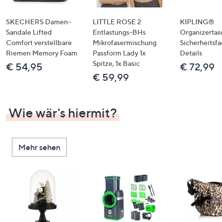
SKECHERS Damen-
LITTLE ROSE 2
KIPLING®
Sandale Lifted
Entlastungs-BHs
Organizertas
Comfort verstellbare
Mikrofasermischung
Sicherheitsf
Riemen Memory Foam
Passform Lady 1x
Details
Spitze, 1x Basic
€ 54,95
€ 72,99
€ 59,99
Wie wär's hiermit?
Mehr sehen