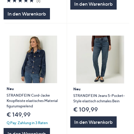
(1)
In den Warenkorb
von
Bewertungen
5
In den Warenkorb
Neu
Neu
STRANDFEIN Cord-Jacke
STRANDFEIN Jeans 5-Pocket-
Knopfleiste elastisches Material
Style elastisch schmales Bein
figurumspielend
€ 109,99
€ 149,99
In den Warenkorb
Q Pay: Zahlung in 3 Raten
In den Warenkorb