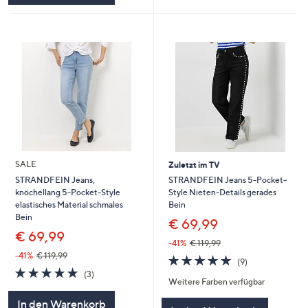
SALE
Zuletzt im TV
STRANDFEIN Jeans 5-Pocket-
STRANDFEIN Jeans,
Style Nieten-Details gerades
knöchellang 5-Pocket-Style
Bein
elastisches Material schmales
Bein
€ 69,99
€ 69,99
-41%
€ 119,99
-41%
€ 119,99
4.7
9
(9)
von
Bewertungen
4.7
3
(3)
Weitere Farben verfügbar
5
von
Bewertungen
5
In den Warenkorb