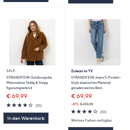
SALE
Zuletzt im TV
STRANDFEIN Jeans 5-Pocket-
STRANDFEIN Outdoorjacke
Style elastisches Material
Materialmix Teddy & Stepp
gerades weites Bein
figurumspielend
€ 69,99
€ 69,99
4.3
10
-41%
€ 119,99
(10)
von
Bewertungen
4.2
10
(10)
5
von
Bewertungen
In den Warenkorb
Weitere Farben verfügbar
5