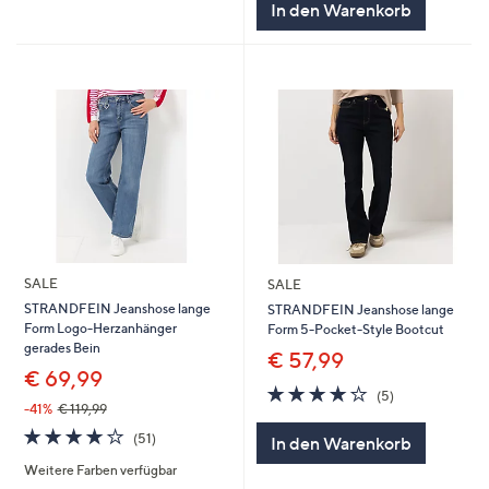
In den Warenkorb
SALE
SALE
STRANDFEIN Jeanshose lange
STRANDFEIN Jeanshose lange
Form Logo-Herzanhänger
Form 5-Pocket-Style Bootcut
gerades Bein
€ 57,99
€ 69,99
4.0
5
(5)
von
Bewertungen
-41%
€ 119,99
5
4.1
51
(51)
In den Warenkorb
von
Bewertungen
Weitere Farben verfügbar
5