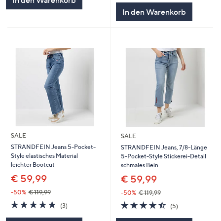
In den Warenkorb
5
In den Warenkorb
SALE
SALE
STRANDFEIN Jeans 5-Pocket-
STRANDFEIN Jeans, 7/8-Länge
Style elastisches Material
5-Pocket-Style Stickerei-Detail
leichter Bootcut
schmales Bein
€ 59,99
€ 59,99
-50%
€ 119,99
-50%
€ 119,99
4.7
3
4.4
5
(3)
(5)
von
Bewertungen
von
Bewertungen
5
5