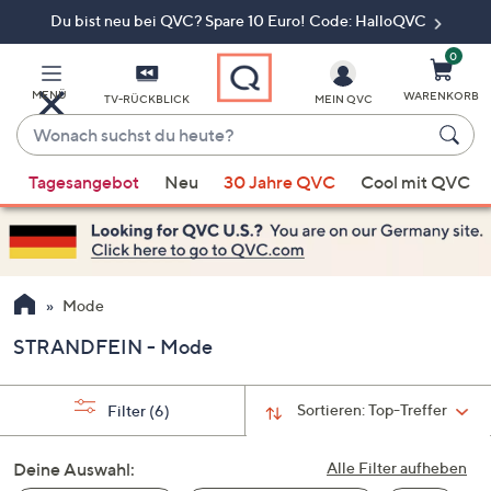
Du bist neu bei QVC? Spare 10 Euro! Code: HalloQVC
Zum
Hauptinhalt
springen
0
MENÜ
WARENKORB
TV-RÜCKBLICK
MEIN QVC
Wonach
suchst
Wenn
du
Tagesangebot
Neu
30 Jahre QVC
Cool mit QVC
Vorschläge
heute?
verfügbar
sind,
verwenden
Sie
Mode
die
STRANDFEIN - Mode
Pfeiltasten
nach
oben
Sortieren:
Top-Treffer
Filter
(6)
und
nach
Deine Auswahl:
Alle Filter aufheben
unten