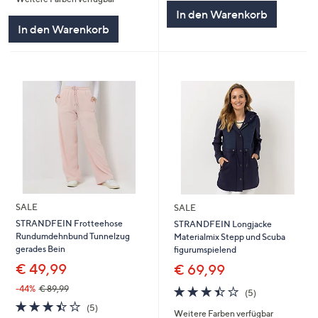
In den Warenkorb
In den Warenkorb
SALE
SALE
STRANDFEIN Frotteehose
STRANDFEIN Longjacke
Rundumdehnbund Tunnelzug
Materialmix Stepp und Scuba
gerades Bein
figurumspielend
€ 49,99
€ 69,99
3.4
5
-44%
€ 89,99
(5)
von
Bewertungen
3.4
5
(5)
Weitere Farben verfügbar
5
von
Bewertungen