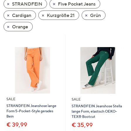
STRANDFEIN
Five Pocket Jeans
oder
wischen
Cardigan
Kurzgröße 21
Grün
Sie
auf
Orange
Touch-
Geräten
nach
links
bzw.
rechts,
um
diese
anzuzeigen.
SALE
SALE
STRANDFEIN Jeanshose lange
STRANDFEIN Jeanshose Stella
Form 5-Pocket-Style gerades
lange Form, elastisch OEKO-
Bein
TEX® Bootcut
€ 39,99
€ 35,99