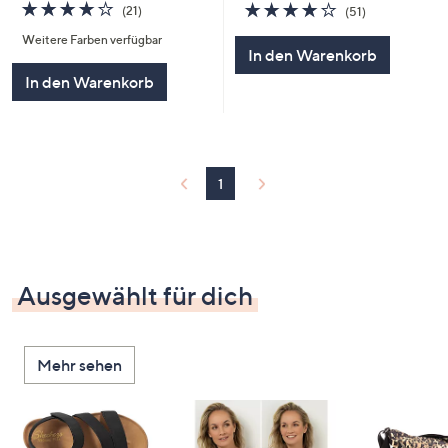
4.1
21
4.1
51
(21)
(51)
von
Bewertungen
von
Bewertungen
Weitere Farben verfügbar
5
5
In den Warenkorb
In den Warenkorb
1
Ausgewählt für dich
Mehr sehen