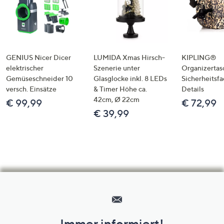
GENIUS Nicer Dicer
LUMIDA Xmas Hirsch-
KIPLING®
elektrischer
Szenerie unter
Organizertas
Gemüseschneider 10
Glasglocke inkl. 8 LEDs
Sicherheitsf
versch. Einsätze
& Timer Höhe ca.
Details
42cm, Ø 22cm
€ 99,99
€ 72,99
€ 39,99
Hilfeseiten,
Service
und
Immer informiert!