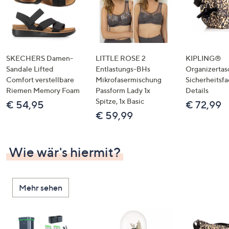
SKECHERS Damen-
LITTLE ROSE 2
KIPLING®
Sandale Lifted
Entlastungs-BHs
Organizertas
Comfort verstellbare
Mikrofasermischung
Sicherheitsf
Riemen Memory Foam
Passform Lady 1x
Details
Spitze, 1x Basic
€ 54,95
€ 72,99
€ 59,99
Wie wär's hiermit?
Mehr sehen