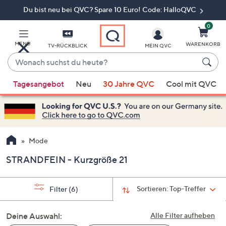
Du bist neu bei QVC? Spare 10 Euro! Code: HalloQVC
Zum
Hauptinhalt
springen
0
MENÜ
WARENKORB
TV-RÜCKBLICK
MEIN QVC
Wonach
suchst
Wenn
du
Tagesangebot
Neu
30 Jahre QVC
Cool mit QVC
Vorschläge
heute?
verfügbar
sind,
verwenden
Sie
Mode
die
STRANDFEIN - Kurzgröße 21
Pfeiltasten
nach
oben
Sortieren:
Top-Treffer
Filter
(6)
und
nach
Deine Auswahl:
Alle Filter aufheben
unten