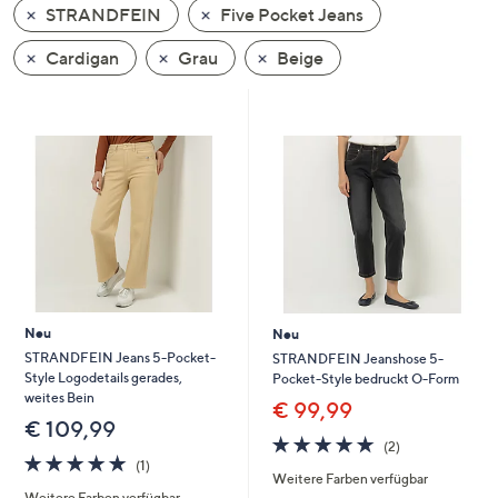
STRANDFEIN
Five Pocket Jeans
oder
wischen
Cardigan
Grau
Beige
Sie
auf
Touch-
Geräten
nach
links
bzw.
rechts,
um
diese
Neu
Neu
anzuzeigen.
STRANDFEIN Jeans 5-Pocket-
STRANDFEIN Jeanshose 5-
Style Logodetails gerades,
Pocket-Style bedruckt O-Form
weites Bein
€ 99,99
€ 109,99
5.0
2
(2)
5.0
1
von
Bewertungen
(1)
Weitere Farben verfügbar
von
Bewertungen
5
Weitere Farben verfügbar