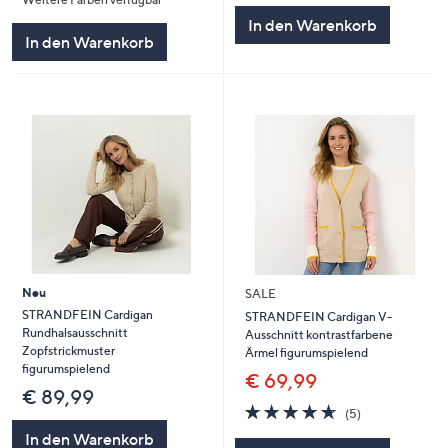
5
In den Warenkorb
In den Warenkorb
Neu
SALE
STRANDFEIN Cardigan
STRANDFEIN Cardigan V-
Rundhalsausschnitt
Ausschnitt kontrastfarbene
Zopfstrickmuster
Ärmel figurumspielend
figurumspielend
€ 69,99
€ 89,99
4.6
5
(5)
von
Bewertungen
In den Warenkorb
5