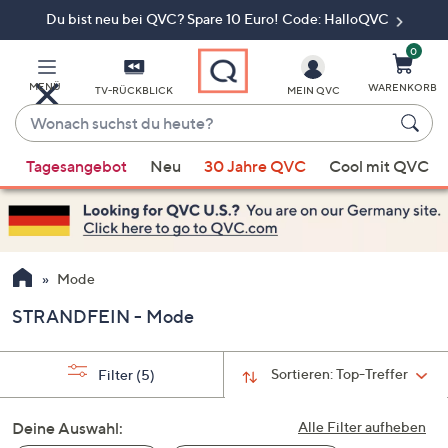
Du bist neu bei QVC? Spare 10 Euro! Code: HalloQVC
Zum
Hauptinhalt
springen
0
MENÜ
WARENKORB
TV-RÜCKBLICK
MEIN QVC
Wonach
suchst
Wenn
du
Tagesangebot
Neu
30 Jahre QVC
Cool mit QVC
Vorschläge
heute?
verfügbar
sind,
verwenden
Sie
Mode
die
STRANDFEIN - Mode
Pfeiltasten
nach
oben
Sortieren:
Top-Treffer
Filter
(5)
und
nach
Deine Auswahl:
Alle Filter aufheben
unten