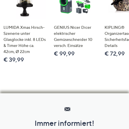
LUMIDA Xmas Hirsch-
GENIUS Nicer Dicer
KIPLING®
Szenerie unter
elektrischer
Organizertas
Glasglocke inkl. 8 LEDs
Gemüseschneider 10
Sicherheitsf
& Timer Höhe ca.
versch. Einsätze
Details
42cm, Ø 22cm
€ 99,99
€ 72,99
€ 39,99
Hilfeseiten,
Service
und
Immer informiert!
Unternehmensinformationen