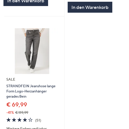
In den Warenkorb
In den Warenkorb
SALE
STRANDFEIN Jeanshose lange
Form Logo-Herzanhänger
gerades Bein
€ 69,99
-41%
€ 119,99
4.1
51
(51)
von
Bewertungen
Weitere Farben verfügbar
5