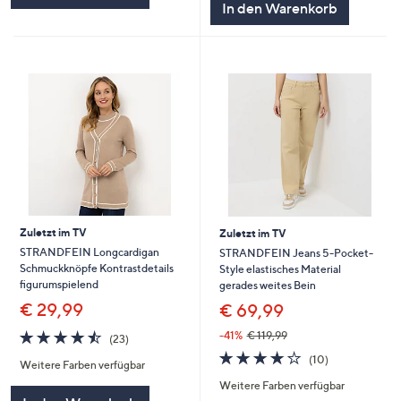
In den Warenkorb
Zuletzt im TV
Zuletzt im TV
STRANDFEIN Longcardigan
STRANDFEIN Jeans 5-Pocket-
Schmuckknöpfe Kontrastdetails
Style elastisches Material
figurumspielend
gerades weites Bein
€ 29,99
€ 69,99
4.4
23
-41%
€ 119,99
(23)
von
Bewertungen
4.2
10
(10)
Weitere Farben verfügbar
5
von
Bewertungen
Weitere Farben verfügbar
5