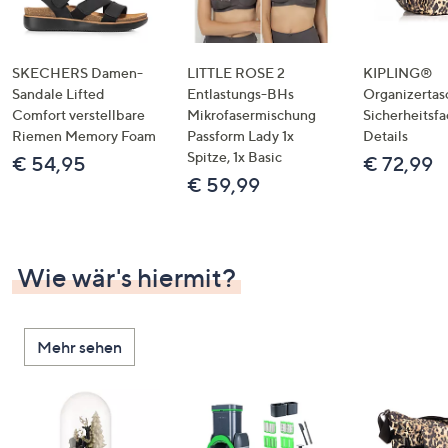
SKECHERS Damen-
LITTLE ROSE 2
KIPLING®
Sandale Lifted
Entlastungs-BHs
Organizertas
Comfort verstellbare
Mikrofasermischung
Sicherheitsf
Riemen Memory Foam
Passform Lady 1x
Details
Spitze, 1x Basic
€ 54,95
€ 72,99
€ 59,99
Wie wär's hiermit?
Mehr sehen