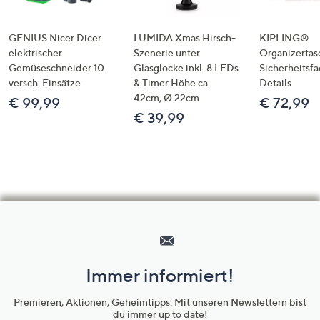
GENIUS Nicer Dicer
LUMIDA Xmas Hirsch-
KIPLING®
elektrischer
Szenerie unter
Organizertas
Gemüseschneider 10
Glasglocke inkl. 8 LEDs
Sicherheitsf
versch. Einsätze
& Timer Höhe ca.
Details
42cm, Ø 22cm
€ 99,99
€ 72,99
€ 39,99
Hilfeseiten,
Service
und
Immer informiert!
Unternehmensinformationen
Premieren, Aktionen, Geheimtipps: Mit unseren Newslettern bist
du immer up to date!