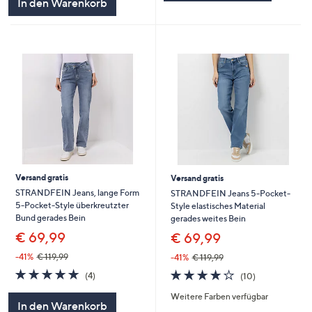
In den Warenkorb
Versand gratis
Versand gratis
STRANDFEIN Jeans, lange Form
STRANDFEIN Jeans 5-Pocket-
5-Pocket-Style überkreutzter
Style elastisches Material
Bund gerades Bein
gerades weites Bein
€ 69,99
€ 69,99
-41%
€ 119,99
-41%
€ 119,99
5.0
4
4.2
10
(4)
(10)
von
Bewertungen
von
Bewertungen
Weitere Farben verfügbar
5
5
In den Warenkorb