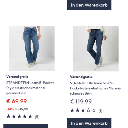
In den Warenkorb
Versand gratis
Versand gratis
STRANDFEIN Jeans 5-Pocket-
STRANDFEIN Jeans Sina 5-
Style elastisches Material
Pocket-Style elastisches Material
gerades Bein
schmales Bein
€ 69,99
€ 119,99
3.0
1
-41%
€ 119,99
(1)
von
Bewertungen
4.6
5
(5)
5
von
Bewertungen
In den Warenkorb
5