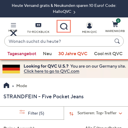
Heute Versand gratis & Neukunden sparen 10 Euro! Code:
Zum
Hauptinhalt
HalloQVC
springen
0
MENÜ
WARENKORB
TV-RÜCKBLICK
MEIN QVC
Wonach
suchst
Wenn
du
Tagesangebot
Neu
30 Jahre QVC
Cool mit QVC
Vorschläge
heute?
verfügbar
sind,
verwenden
Sie
Mode
die
STRANDFEIN - Five Pocket Jeans
Pfeiltasten
nach
oben
Sortieren:
Top-Treffer
Filter
(5)
und
nach
Alle Filter aufheben