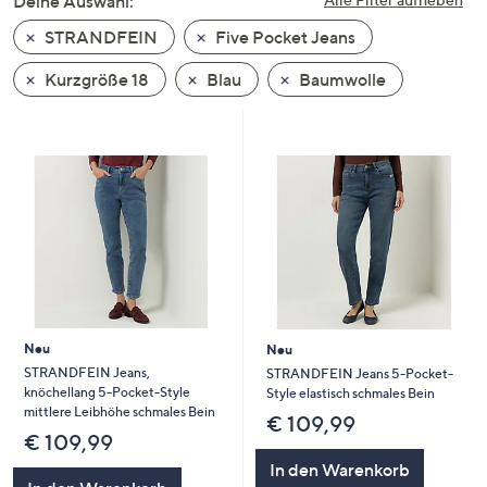
Deine Auswahl:
unten
STRANDFEIN
Five Pocket Jeans
oder
wischen
Kurzgröße 18
Blau
Baumwolle
Sie
auf
Touch-
Geräten
nach
links
bzw.
rechts,
um
diese
Neu
Neu
anzuzeigen.
STRANDFEIN Jeans,
STRANDFEIN Jeans 5-Pocket-
knöchellang 5-Pocket-Style
Style elastisch schmales Bein
mittlere Leibhöhe schmales Bein
€ 109,99
€ 109,99
In den Warenkorb