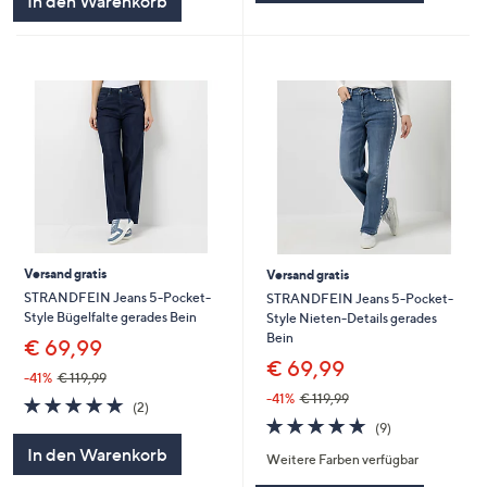
In den Warenkorb
Versand gratis
Versand gratis
STRANDFEIN Jeans 5-Pocket-
STRANDFEIN Jeans 5-Pocket-
Style Bügelfalte gerades Bein
Style Nieten-Details gerades
Bein
€ 69,99
€ 69,99
-41%
€ 119,99
-41%
€ 119,99
5.0
2
(2)
von
Bewertungen
4.7
9
(9)
5
von
Bewertungen
In den Warenkorb
Weitere Farben verfügbar
5