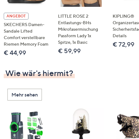
LITTLE ROSE 2
KIPLING®
ANGEBOT
Entlastungs-BHs
Organizertas
SKECHERS Damen-
Mikrofasermischung
Sicherheitsf
Sandale Lifted
Passform Lady 1x
Details
Comfort verstellbare
Spitze, 1x Basic
€ 72,99
Riemen Memory Foam
€ 59,99
€ 44,99
Wie wär's hiermit?
Mehr sehen