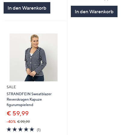
von
Bewertungen
In den Warenkorb
5
In den Warenkorb
SALE
STRANDFEIN Sweatblazer
Reverskragen Kapuze
figurumspielend
€ 59,99
-40%
€ 99,99
5.0
1
(1)
von
Bewertungen