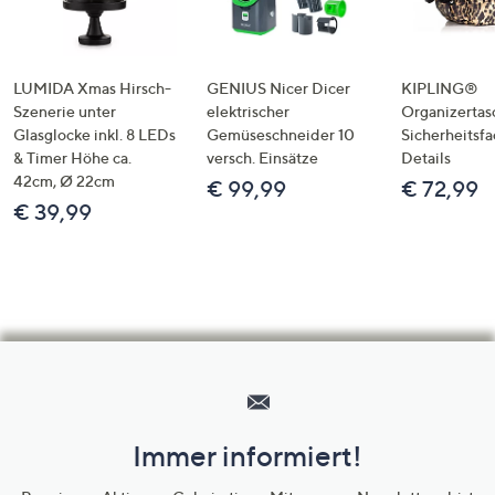
LUMIDA Xmas Hirsch-
GENIUS Nicer Dicer
KIPLING®
Szenerie unter
elektrischer
Organizertas
Glasglocke inkl. 8 LEDs
Gemüseschneider 10
Sicherheitsf
& Timer Höhe ca.
versch. Einsätze
Details
42cm, Ø 22cm
€ 99,99
€ 72,99
€ 39,99
Hilfeseiten,
Service
und
Immer informiert!
Unternehmensinformationen