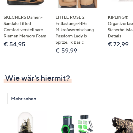
SKECHERS Damen-
LITTLE ROSE 2
KIPLING®
Sandale Lifted
Entlastungs-BHs
Organizertas
Comfort verstellbare
Mikrofasermischung
Sicherheitsf
Riemen Memory Foam
Passform Lady 1x
Details
Spitze, 1x Basic
€ 54,95
€ 72,99
€ 59,99
Wie wär's hiermit?
Mehr sehen