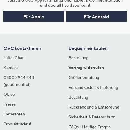
Jetzt die QVC App für Smartphone, Tablet & Co. herunterladen
und überall live dabei sein!
Für Apple
Für Android
QVC kontaktieren
Bequem einkaufen
Hilfe-Chat
Bestellung
Kontakt
Vertrag widerrufen
0800 2944 444
Größenberatung
(gebührenfrei)
Versandkosten & Lieferung
QLive
Bezahlung
Presse
Rücksendung & Entsorgung
Lieferanten
Sicherheit & Datenschutz
Produktrückruf
FAQs - Häufige Fragen