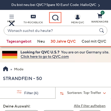
Du bist neu bei QVC? Spare 10 Euro! Code: HalloQVC
Zum
Hauptinhalt
springen
0
MENÜ
WARENKORB
TV-RÜCKBLICK
MEIN QVC
Wonach
suchst
Wenn
du
Tagesangebot
Neu
30 Jahre QVC
Cool mit QVC
Vorschläge
heute?
verfügbar
sind,
verwenden
Sie
Mode
die
STRANDFEIN - 50
Pfeiltasten
nach
oben
Sortieren:
Top-Treffer
Filter
(6)
und
nach
Deine Auswahl:
Alle Filter aufheben
unten