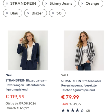
STRANDFEIN
Skinny Jeans
Orange
oder
wischen
Blau
Blazer
50
Sie
auf
Touch-
Geräten
nach
links
bzw.
rechts,
um
diese
Neu
SALE
anzuzeigen.
STRANDFEIN Blazer, Langarm
STRANDFEIN Streifenblazer
Reverskragen Pattentaschen
Reverskragen aufgesetzte
figurumspielend
Taschen figurumspielend
€ 119,99
€ 79,99
Gültig bis 09.08.2026
-46%
€ 149,99
Danach: € 129,99
3.5
2
(2)