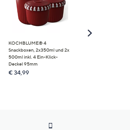
Scroll
Right
KOCHBLUME® 4
you:ly Pure Protein Limo
Snackboxen, 2x350ml und 2x
Lysin 575g für 25 Portio
500ml inkl. 4 Ein-Klick-
€ 49,99
Deckel 95mm
€ 86,94 /1 kg
€ 34,99