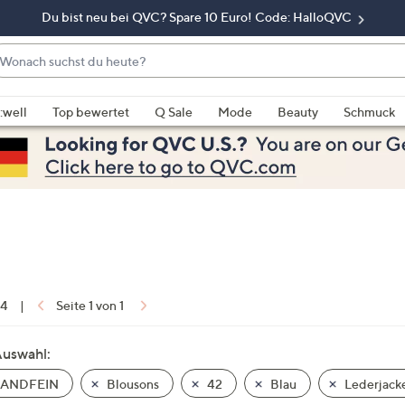
Du bist neu bei QVC? Spare 10 Euro! Code: HalloQVC
onach
chst
enn
u
rschläge
:well
Top bewertet
Q Sale
Mode
Beauty
Schmuck
eute?
rfügbar
nd,
erwenden
e
e
eiltasten
ach
ben
nd
 4
|
Seite 1 von 1
ach
nten
Auswahl:
der
ANDFEIN
Blousons
42
Blau
Lederjack
ischen