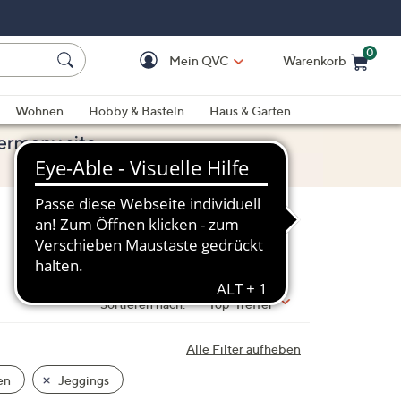
0
Mein QVC
Warenkorb
Einkaufswagen ist le
Wohnen
Hobby & Basteln
Haus & Garten
Sortieren nach:
Top-Treffer
Alle Filter aufheben
en
Jeggings