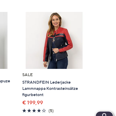
SALE
apuze
STRANDFEIN Lederjacke
Lammnappa Kontrasteinsätze
figurbetont
€ 199,99
gen
4.2
5
(5)