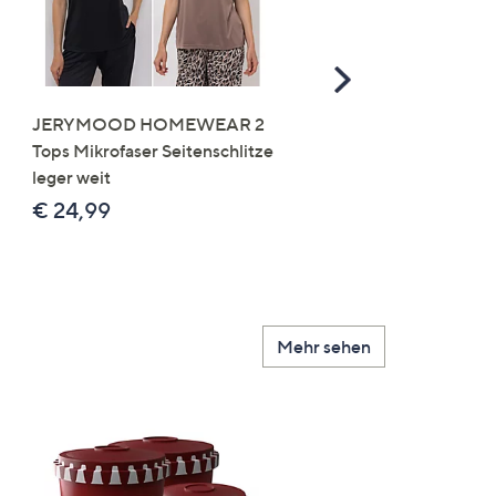
Scroll
Right
JERYMOOD HOMEWEAR 2
LITTLE ROSE 5 Maxislip
Tops Mikrofaser Seitenschlitze
Mikrofaser 3x Stickereide
leger weit
2x uni
€ 24,99
€ 49,99
Mehr sehen