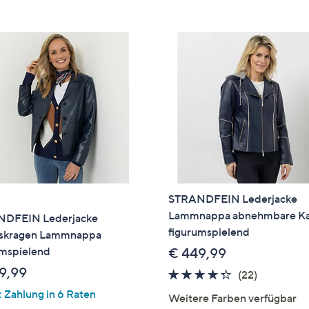
e
f
ouch-
eräten
ach
nks
zw.
chts,
m
ese
zuzeigen.
STRANDFEIN Lederjacke
Lammnappa abnehmbare K
DFEIN Lederjacke
figurumspielend
skragen Lammnappa
umspielend
€ 449,99
9,99
4.2
22
(22)
von
Bewertun
 Zahlung in 6 Raten
Weitere Farben verfügbar
5