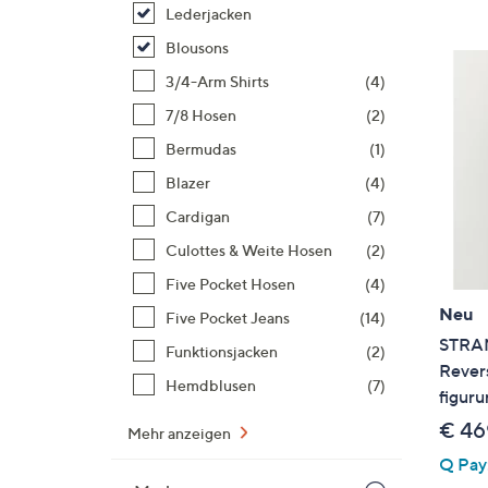
Si
Lederjacken
au
Blousons
T
3/4-Arm Shirts
(4)
G
n
7/8 Hosen
(2)
li
Bermudas
(1)
b
Blazer
(4)
re
Cardigan
(7)
u
di
Culottes & Weite Hosen
(2)
an
Five Pocket Hosen
(4)
Neu
Five Pocket Jeans
(14)
STRAN
Funktionsjacken
(2)
Rever
Hemdblusen
(7)
figur
€ 46
Mehr anzeigen
Q Pay: