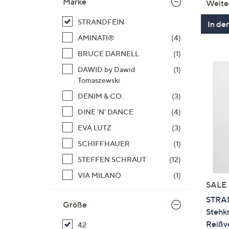
Marke
Weite
STRANDFEIN
In de
AMINATI®
(4)
BRUCE DARNELL
(1)
DAWID by Dawid
(1)
Tomaszewski
DENIM & CO.
(3)
DINE 'N' DANCE
(4)
EVA LUTZ
(3)
SCHIFFHAUER
(1)
STEFFEN SCHRAUT
(12)
VIA MILANO
(1)
SALE
STRA
Größe
Stehk
Reißve
42