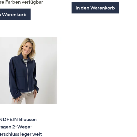
re Farben verfügbar
In den Warenkorb
n Warenkorb
NDFEIN Blouson
ragen 2-Wege-
rschluss leger weit