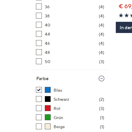
€ 69
36
(4)
38
(4)
40
(4)
In de
44
(4)
46
(4)
48
(4)
50
(3)
Farbe
Blau
Schwarz
(2)
Rot
(3)
Grün
(1)
Beige
(1)