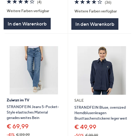
4.2
4
4.2
36
(4)
(36)
von
Bewertungen
von
Bewertungen
Weitere Farben verfügbar
Weitere Farben verfügbar
5
5
In den Warenkorb
In den Warenkorb
Zuletzt im TV
SALE
STRANDFEIN Jeans 5-Pocket-
STRANDFEIN Bluse, oversized
Style elastisches Material
Hemdblusenkragen
gerades weites Bein
Brusttaschenstickerei leger weit
€ 69,99
€ 49,99
-41%
€ 119,99
-50%
€ 99,99