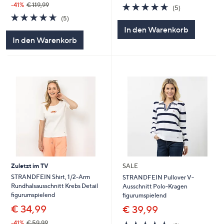
4.6
5
-41%
€ 119,99
(5)
von
Bewertungen
4.6
5
(5)
5
von
Bewertungen
In den Warenkorb
5
In den Warenkorb
Zuletzt im TV
SALE
STRANDFEIN Shirt, 1/2-Arm
STRANDFEIN Pullover V-
Rundhalsausschnitt Krebs Detail
Ausschnitt Polo-Kragen
figurumspielend
figurumspielend
€ 34,99
€ 39,99
-41%
€ 59,99
4.5
2