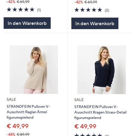
-42%
€ 69,99
-42%
€ 69,99
5.0
1
5.0
2
(1)
(2)
von
Bewertungen
von
Bewertungen
5
5
In den Warenkorb
In den Warenkorb
SALE
SALE
STRANDFEIN Pullover V-
STRANDFEIN Pullover V-
Ausschnitt Raglan Ärmel
Ausschnitt Kragen Strass-Detail
figurumspielend
figurumspielend
€ 49,99
€ 49,99
4.8
6
-44%
€ 89,99