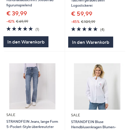
Taschen gerades Bein
figurumspielend
Logostickerei
€ 39,99
€ 59,99
-42%
€ 69,99
-45%
€ 109,99
5.0
1
5.0
4
(1)
(4)
von
Bewertungen
von
Bewertungen
5
5
In den Warenkorb
In den Warenkorb
SALE
SALE
STRANDFEIN Jeans, lange Form
STRANDFEIN Bluse
5-Pocket-Style überkreutzter
Hemdblusenkragen Blumen-