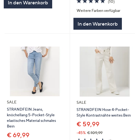
(10)
In den Warenkorb
von
Bewertungen
Weitere Farben verfügbar
5
In den Warenkorb
SALE
SALE
STRANDFEIN Jeans,
STRANDFEIN Hose 4-Pocket-
knöchellang 5-Pocket-Style
Style Kontrastnähte weites Bein
elastisches Material schmales
€ 59,99
Bein
-45%
€ 109,99
€ 69,99
4.7
9