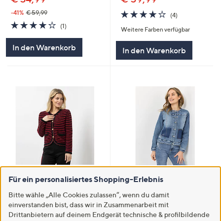
4.0
4
-41%
€ 59,99
(4)
von
Bewertungen
4.0
1
(1)
Weitere Farben verfügbar
5
von
Bewertungen
5
In den Warenkorb
In den Warenkorb
SALE
SALE
Für ein personalisiertes Shopping-Erlebnis
STRANDFEIN Cardigan,
STRANDFEIN Jeansjacke
gestreift Rundhalsausschnitt
Bitte wähle „Alle Cookies zulassen“, wenn du damit
Rundhalsausschnitt Applikation
dekorative Knöpfe
dekorativ aufgesetzte Tasche
einverstanden bist, dass wir in Zusammenarbeit mit
figurumspielend
Drittanbietern auf deinem Endgerät technische & profilbildende
€ 51,99