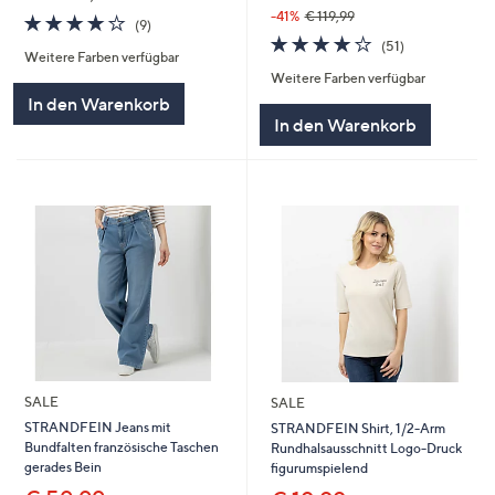
-41%
€ 119,99
4.1
9
(9)
von
Bewertungen
4.1
51
(51)
Weitere Farben verfügbar
5
von
Bewertungen
Weitere Farben verfügbar
5
In den Warenkorb
In den Warenkorb
SALE
SALE
STRANDFEIN Jeans mit
STRANDFEIN Shirt, 1/2-Arm
Bundfalten französische Taschen
Rundhalsausschnitt Logo-Druck
gerades Bein
figurumspielend