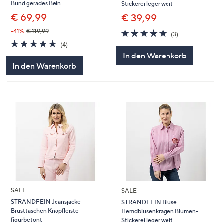
Bund gerades Bein
Stickerei leger weit
€ 69,99
€ 39,99
5.0
3
-41%
€ 119,99
(3)
von
Bewertungen
5.0
4
(4)
5
von
Bewertungen
In den Warenkorb
5
In den Warenkorb
SALE
SALE
STRANDFEIN Jeansjacke
STRANDFEIN Bluse
Brusttaschen Knopfleiste
Hemdblusenkragen Blumen-
figurbetont
Stickerei leger weit