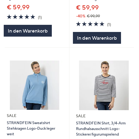
€ 59,99
€ 59,99
5.0
1
-40%
€ 99,99
(1)
von
Bewertungen
5.0
1
(1)
5
von
Bewertungen
In den Warenkorb
5
In den Warenkorb
SALE
SALE
STRANDFEIN Sweatshirt
STRANDFEIN Shirt, 3/4-Arm
Stehkragen Logo-Duck leger
Rundhalsausschnitt Logo-
weit
Stickerei figurumspielend