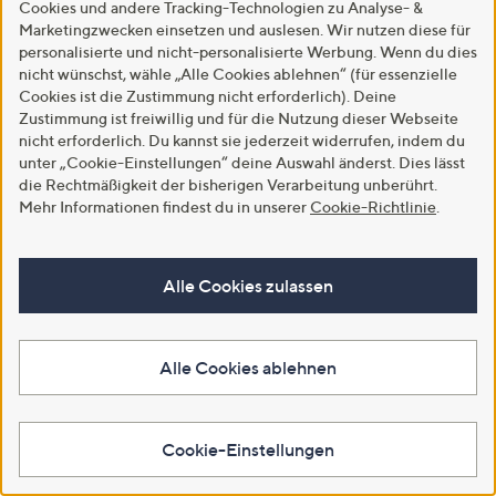
€ 69,99
Cookies und andere Tracking-Technologien zu Analyse- &
4.0
3
(3)
Marketingzwecken einsetzen und auslesen. Wir nutzen diese für
4.0
2
von
Bewertungen
(2)
personalisierte und nicht-personalisierte Werbung. Wenn du dies
von
Bewertungen
5
nicht wünschst, wähle „Alle Cookies ablehnen“ (für essenzielle
In den Warenkorb
Weitere Farben verfügbar
5
Cookies ist die Zustimmung nicht erforderlich). Deine
Zustimmung ist freiwillig und für die Nutzung dieser Webseite
In den Warenkorb
nicht erforderlich. Du kannst sie jederzeit widerrufen, indem du
unter „Cookie-Einstellungen“ deine Auswahl änderst. Dies lässt
die Rechtmäßigkeit der bisherigen Verarbeitung unberührt.
Mehr Informationen findest du in unserer
Cookie-Richtlinie
.
Alle Cookies zulassen
Alle Cookies ablehnen
SALE
SALE
STRANDFEIN Jeanshose lange
STRANDFEIN Shirt, 1/2-Arm
Cookie-Einstellungen
Form Logo-Badge Bootcut
Rundhalsausschnitt Stickerei
figurumspielend
€ 49,99