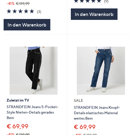
(9)
-41%
€ 119,99
von
Bewertungen
4.7
3
5
(3)
In den Warenkorb
von
Bewertungen
5
In den Warenkorb
Zuletzt im TV
SALE
STRANDFEIN Jeans 5-Pocket-
STRANDFEIN Jeans Knopf-
Style Nieten-Details gerades
Details elastisches Material
Bein
weites Bein
€ 69,99
€ 69,99
-41%
€ 119,99