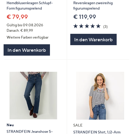
Hemdblusenkragen Schlupf-
Reverskragen zweireihig
Form figurumspielend
figurumspielend
€ 79,99
€ 119,99
4.7
3
Gültig bis 09.08.2026
(3)
von
Bewertungen
Danach: € 89,99
5
Weitere Farben verfügbar
In den Warenkorb
In den Warenkorb
Neu
SALE
STRANDFEIN Jeanshose 5-
STRANDFEIN Shirt, 1/2-Arm