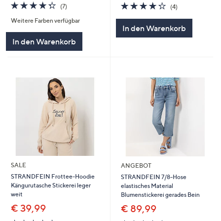
4.3
7
4.2
4
(7)
(4)
von
Bewertungen
von
Bewertungen
Weitere Farben verfügbar
5
5
In den Warenkorb
In den Warenkorb
SALE
ANGEBOT
STRANDFEIN Frottee-Hoodie
STRANDFEIN 7/8-Hose
Kängurutasche Stickerei leger
elastisches Material
weit
Blumenstickerei gerades Bein
€ 39,99
€ 89,99