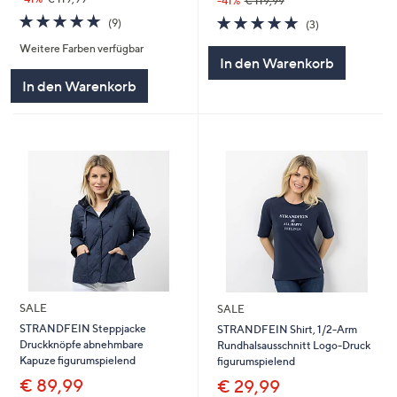
-41%
€ 119,99
4.7
9
4.7
3
(9)
(3)
von
Bewertungen
von
Bewertungen
Weitere Farben verfügbar
5
5
In den Warenkorb
In den Warenkorb
SALE
SALE
STRANDFEIN Steppjacke
STRANDFEIN Shirt, 1/2-Arm
Druckknöpfe abnehmbare
Rundhalsausschnitt Logo-Druck
Kapuze figurumspielend
figurumspielend
€ 89,99
€ 29,99