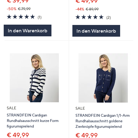
€ 39,99
€ 49,99
-50%
€ 79,99
-44%
€ 89,99
5.0
1
5.0
2
(1)
(2)
von
Bewertungen
von
Bewertungen
5
5
In den Warenkorb
In den Warenkorb
SALE
SALE
STRANDFEIN Cardigan
STRANDFEIN Cardigan 1/1-Arm
Rundhalsausschnitt kurze Form
Rundhalsausschnitt goldene
figurumspielend
Zierknöpfe figurumspielend
€ 49,99
€ 49,99