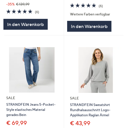
4.7
6
-35%
€ 139,99
(6)
von
Bewertungen
4.7
6
(6)
Weitere Farben verfügbar
5
von
Bewertungen
5
In den Warenkorb
In den Warenkorb
SALE
SALE
STRANDFEIN Jeans 5-Pocket-
STRANDFEIN Sweatshirt
Style elastisches Material
Rundhalsausschnitt Logo-
gerades Bein
Applikation Raglan Ärmel
€ 69,99
€ 43,99