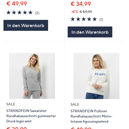
€ 49,99
€ 34,99
5.0
2
-41%
€ 59,99
(2)
von
Bewertungen
5.0
1
(1)
5
von
Bewertungen
In den Warenkorb
5
In den Warenkorb
SALE
SALE
STRANDFEIN Sweatshirt
STRANDFEIN Pullover
Rundhalsausschnitt gummierter
Rundhalsausschnitt Motiv-
Druck leger weit
Intarsie figurumspielend