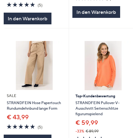
von
Bewertungen
4.8
5
(5)
5
von
Bewertungen
In den Warenkorb
5
In den Warenkorb
SALE
Top-Kundenbewertung
STRANDFEIN Pullover V-
STRANDFEIN Hose Papertouch
Ausschnitt Seitenschlitze
Rundumdehnbund lange Form
figurumspielend
€ 43,99
€ 59,99
4.8
5
(5)
von
Bewertungen
-33%
€ 89,99
5
4.8
10