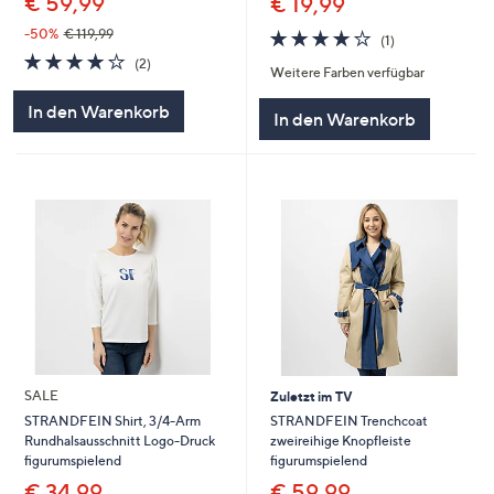
€ 59,99
€ 19,99
4.0
1
-50%
€ 119,99
(1)
von
Bewertungen
4.0
2
(2)
Weitere Farben verfügbar
5
von
Bewertungen
5
In den Warenkorb
In den Warenkorb
SALE
Zuletzt im TV
STRANDFEIN Trenchcoat
STRANDFEIN Shirt, 3/4-Arm
zweireihige Knopfleiste
Rundhalsausschnitt Logo-Druck
figurumspielend
figurumspielend
€ 59,99
€ 34,99