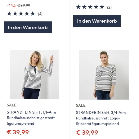
5.0
2
-44%
€ 89,99
(2)
von
Bewertungen
5.0
4
(4)
5
von
Bewertungen
In den Warenkorb
5
In den Warenkorb
SALE
SALE
STRANDFEIN Shirt , 1/1-Arm
STRANDFEIN Shirt, 3/4-Arm
Rundhalsausschnitt gestreift
Rundhalsausschnitt Logo-
figurumspielend
Stickerei figurumspielend
€ 39,99
€ 39,99