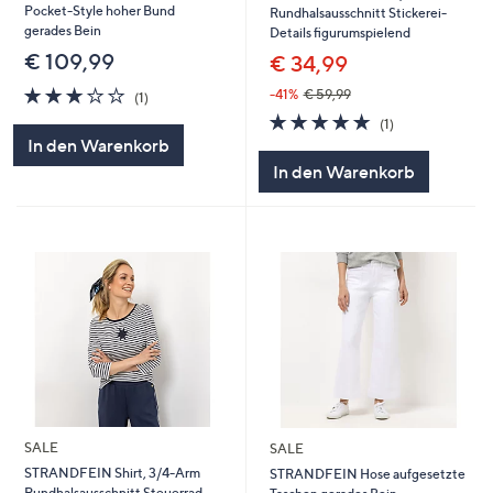
Pocket-Style hoher Bund
Rundhalsausschnitt Stickerei-
gerades Bein
Details figurumspielend
€ 109,99
€ 34,99
3.0
1
-41%
€ 59,99
(1)
von
Bewertungen
5.0
1
(1)
5
von
Bewertungen
In den Warenkorb
5
In den Warenkorb
SALE
SALE
STRANDFEIN Shirt, 3/4-Arm
STRANDFEIN Hose aufgesetzte
Rundhalsausschnitt Steuerrad