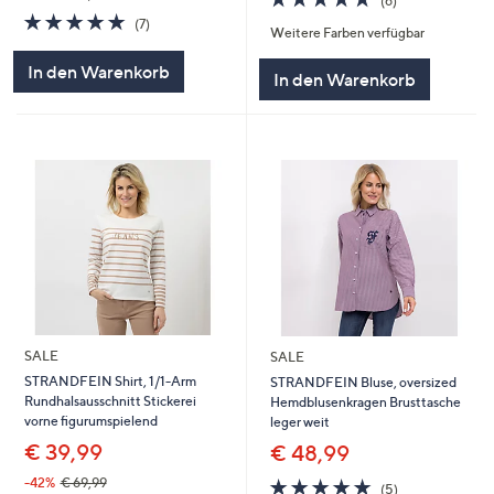
(6)
von
Bewertungen
4.9
7
(7)
Weitere Farben verfügbar
5
von
Bewertungen
5
In den Warenkorb
In den Warenkorb
SALE
SALE
STRANDFEIN Shirt, 1/1-Arm
STRANDFEIN Bluse, oversized
Rundhalsausschnitt Stickerei
Hemdblusenkragen Brusttasche
vorne figurumspielend
leger weit
€ 39,99
€ 48,99
4.8
5
-42%
€ 69,99
(5)