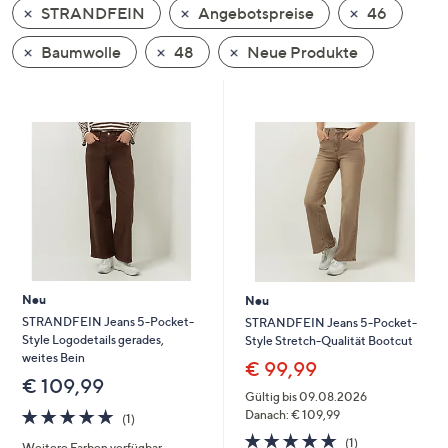
STRANDFEIN
Angebotspreise
46
oder
wischen
Baumwolle
48
Neue Produkte
Sie
auf
Touch-
Geräten
nach
links
bzw.
rechts,
um
diese
Neu
Neu
anzuzeigen.
STRANDFEIN Jeans 5-Pocket-
STRANDFEIN Jeans 5-Pocket-
Style Logodetails gerades,
Style Stretch-Qualität Bootcut
weites Bein
€ 99,99
€ 109,99
Gültig bis 09.08.2026
5.0
1
Danach: € 109,99
(1)
von
Bewertungen
5.0
1
(1)
Weitere Farben verfügbar