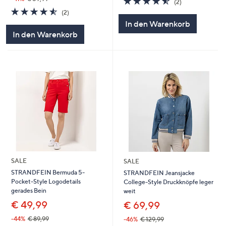
(2)
von
Bewertungen
4.5
2
(2)
5
von
Bewertungen
In den Warenkorb
5
In den Warenkorb
SALE
SALE
STRANDFEIN Bermuda 5-
STRANDFEIN Jeansjacke
Pocket-Style Logodetails
College-Style Druckknöpfe leger
gerades Bein
weit
€ 49,99
€ 69,99
-44%
€ 89,99
-46%
€ 129,99