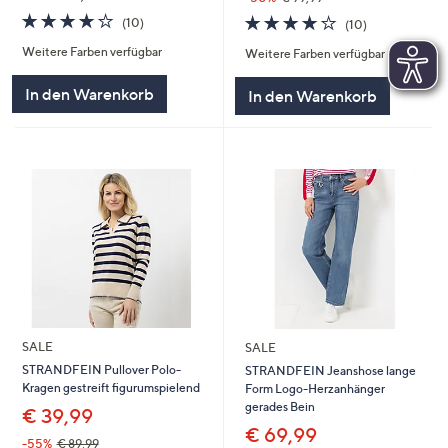
4.2
10
4.2
10
(10)
(10)
von
Bewertungen
von
Bewertungen
Weitere Farben verfügbar
5
Weitere Farben verfügbar
5
In den Warenkorb
In den Warenkorb
SALE
SALE
STRANDFEIN Pullover Polo-
STRANDFEIN Jeanshose lange
Kragen gestreift figurumspielend
Form Logo-Herzanhänger
gerades Bein
€ 39,99
€ 69,99
-55%
€ 89,99