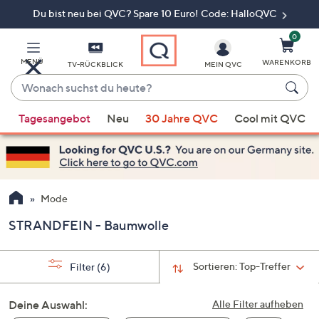
Du bist neu bei QVC? Spare 10 Euro! Code: HalloQVC
Zum
Hauptinhalt
springen
0
MENÜ
WARENKORB
TV-RÜCKBLICK
MEIN QVC
Wonach
suchst
Wenn
du
Tagesangebot
Neu
30 Jahre QVC
Cool mit QVC
Vorschläge
heute?
verfügbar
sind,
verwenden
Sie
Mode
die
STRANDFEIN - Baumwolle
Pfeiltasten
nach
oben
Sortieren:
Top-Treffer
Filter
(6)
und
nach
Deine Auswahl:
Alle Filter aufheben
unten