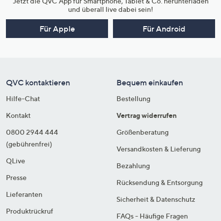
Jetzt die QVC App für Smartphone, Tablet & Co. herunterladen
und überall live dabei sein!
Für Apple
Für Android
QVC kontaktieren
Bequem einkaufen
Hilfe-Chat
Bestellung
Kontakt
Vertrag widerrufen
0800 2944 444
Größenberatung
(gebührenfrei)
Versandkosten & Lieferung
QLive
Bezahlung
Presse
Rücksendung & Entsorgung
Lieferanten
Sicherheit & Datenschutz
Produktrückruf
FAQs - Häufige Fragen