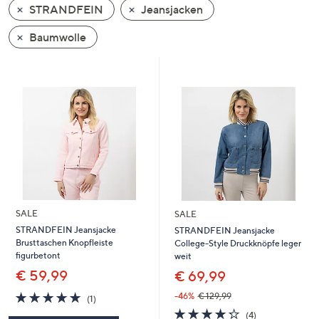
STRANDFEIN
Jeansjacken
oder
wischen
Baumwolle
Sie
auf
Touch-
Geräten
nach
links
bzw.
rechts,
um
diese
SALE
SALE
anzuzeigen.
STRANDFEIN Jeansjacke
STRANDFEIN Jeansjacke
Brusttaschen Knopfleiste
College-Style Druckknöpfe leger
figurbetont
weit
€ 59,99
€ 69,99
5.0
1
-46%
€ 129,99
(1)
von
Bewertungen
4.2
4
(4)