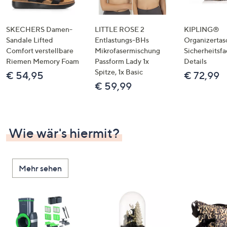
SKECHERS Damen-
LITTLE ROSE 2
KIPLING®
Sandale Lifted
Entlastungs-BHs
Organizertas
Comfort verstellbare
Mikrofasermischung
Sicherheitsf
Riemen Memory Foam
Passform Lady 1x
Details
Spitze, 1x Basic
€ 54,95
€ 72,99
€ 59,99
Wie wär's hiermit?
Mehr sehen