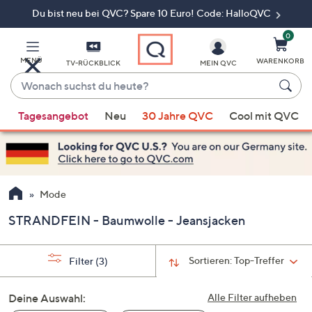
Du bist neu bei QVC? Spare 10 Euro! Code: HalloQVC
Zum
Hauptinhalt
springen
0
MENÜ
WARENKORB
TV-RÜCKBLICK
MEIN QVC
Wonach
suchst
Wenn
du
Tagesangebot
Neu
30 Jahre QVC
Cool mit QVC
Vorschläge
heute?
verfügbar
sind,
verwenden
Sie
Mode
die
STRANDFEIN - Baumwolle - Jeansjacken
Pfeiltasten
nach
oben
Sortieren:
Top-Treffer
Filter
(3)
und
nach
Deine Auswahl:
Alle Filter aufheben
unten