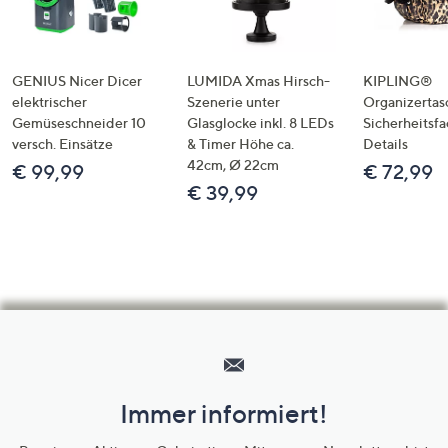
GENIUS Nicer Dicer
LUMIDA Xmas Hirsch-
KIPLING®
elektrischer
Szenerie unter
Organizertas
Gemüseschneider 10
Glasglocke inkl. 8 LEDs
Sicherheitsf
versch. Einsätze
& Timer Höhe ca.
Details
42cm, Ø 22cm
€ 99,99
€ 72,99
€ 39,99
Hilfeseiten,
Service
und
Immer informiert!
Unternehmensinformationen