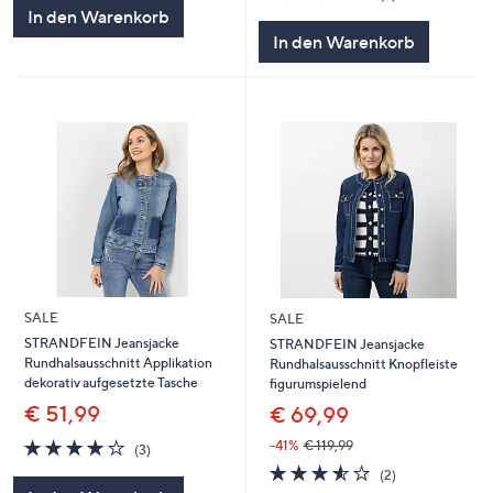
5
von
Bewertungen
In den Warenkorb
5
In den Warenkorb
SALE
SALE
STRANDFEIN Jeansjacke
STRANDFEIN Jeansjacke
Rundhalsausschnitt Applikation
Rundhalsausschnitt Knopfleiste
dekorativ aufgesetzte Tasche
figurumspielend
€ 51,99
€ 69,99
4.0
3
-41%
€ 119,99
(3)
von
Bewertungen
3.5
2
(2)
5
von
Bewertungen