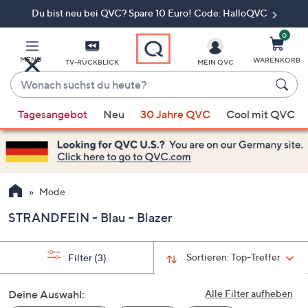
Du bist neu bei QVC? Spare 10 Euro! Code: HalloQVC
Zum
Hauptinhalt
springen
0
MENÜ
WARENKORB
TV-RÜCKBLICK
MEIN QVC
Wonach
suchst
Wenn
du
Tagesangebot
Neu
30 Jahre QVC
Cool mit QVC
Vorschläge
heute?
verfügbar
sind,
verwenden
Sie
Mode
die
STRANDFEIN - Blau - Blazer
Pfeiltasten
nach
oben
Sortieren:
Top-Treffer
Filter
(3)
und
nach
Deine Auswahl:
Alle Filter aufheben
unten