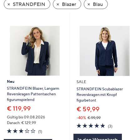
STRANDFEIN
Blazer
Blau
oder
wischen
Sie
auf
Touch-
Geräten
nach
links
bzw.
rechts,
um
Neu
SALE
diese
STRANDFEIN Blazer, Langarm
STRANDFEIN Scubablazer
Reverskragen Pattentaschen
Reverskragen mit Knopf
anzuzeigen.
figurumspielend
figurbetont
€ 119,99
€ 59,99
Gültig bis 09.08.2026
-40%
€ 99,99
Danach: € 129,99
5.0
3
(3)
3.0
1
von
Bewertungen
(1)
von
Bewertungen
5
In den Warenkorb