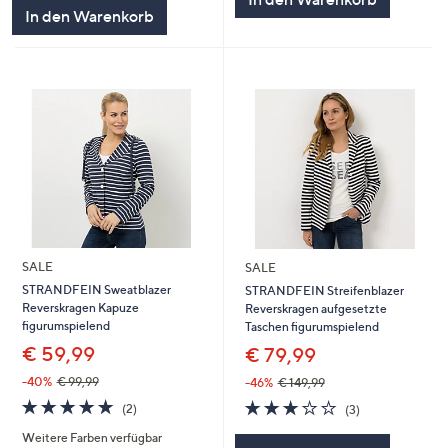
5
In den Warenkorb
SALE
SALE
STRANDFEIN Sweatblazer
STRANDFEIN Streifenblazer
Reverskragen Kapuze
Reverskragen aufgesetzte
figurumspielend
Taschen figurumspielend
€ 59,99
€ 79,99
-40%
€ 99,99
-46%
€ 149,99
5.0
2
2.7
3
(2)
(3)
von
Bewertungen
von
Bewertungen
Weitere Farben verfügbar
5
5