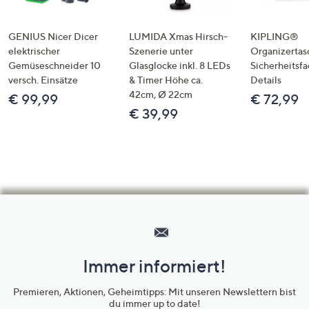
GENIUS Nicer Dicer
LUMIDA Xmas Hirsch-
KIPLING®
elektrischer
Szenerie unter
Organizertas
Gemüseschneider 10
Glasglocke inkl. 8 LEDs
Sicherheitsf
versch. Einsätze
& Timer Höhe ca.
Details
42cm, Ø 22cm
€ 99,99
€ 72,99
€ 39,99
Hilfeseiten,
Service
und
Immer informiert!
Unternehmensinformationen
Premieren, Aktionen, Geheimtipps: Mit unseren Newslettern bist
du immer up to date!