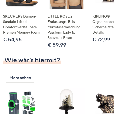
SKECHERS Damen-
LITTLE ROSE 2
KIPLING®
Sandale Lifted
Entlastungs-BHs
Organizertas
Comfort verstellbare
Mikrofasermischung
Sicherheitsf
Riemen Memory Foam
Passform Lady 1x
Details
Spitze, 1x Basic
€ 54,95
€ 72,99
€ 59,99
Wie wär's hiermit?
Mehr sehen