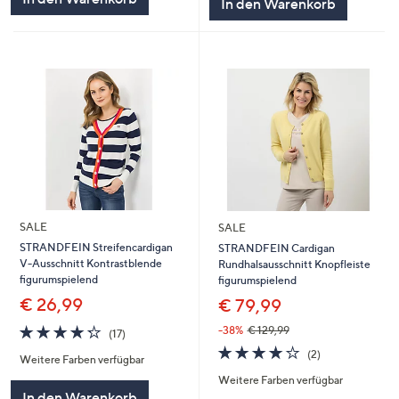
In den Warenkorb
SALE
SALE
STRANDFEIN Streifencardigan
STRANDFEIN Cardigan
V-Ausschnitt Kontrastblende
Rundhalsausschnitt Knopfleiste
figurumspielend
figurumspielend
€ 26,99
€ 79,99
4.2
17
-38%
€ 129,99
(17)
von
Bewertungen
4.0
2
(2)
Weitere Farben verfügbar
5
von
Bewertungen
Weitere Farben verfügbar
5
In den Warenkorb