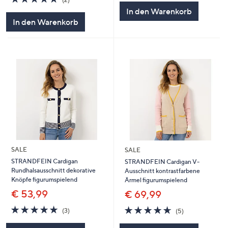
5
von
Bewertungen
In den Warenkorb
5
In den Warenkorb
SALE
SALE
STRANDFEIN Cardigan
STRANDFEIN Cardigan V-
Rundhalsausschnitt dekorative
Ausschnitt kontrastfarbene
Knöpfe figurumspielend
Ärmel figurumspielend
€ 53,99
€ 69,99
5.0
3
4.6
5
(3)
(5)
von
Bewertungen
von
Bewertungen
5
5