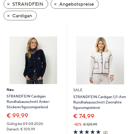
STRANDFEIN
Angebotspreise
oder
wischen
Cardigan
Sie
auf
Touch-
Geräten
nach
links
bzw.
rechts,
um
diese
Neu
SALE
anzuzeigen.
STRANDFEIN Cardigan
STRANDFEIN Cardigan 1/1-Arm
Rundhalsausschnitt Anker-
Rundhalsausschnitt Ziernähte
Stickerei figurumspielend
figurumspielend
€ 99,99
€ 74,99
Gültig bis 09.08.2026
-42%
€ 129,99
Danach: € 109,99
5.0
2
(2)