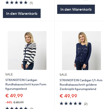
5.0
1
von
Bewertungen
(1)
von
Bewertungen
5
In den Warenkorb
5
In den Warenkorb
SALE
SALE
STRANDFEIN Cardigan
STRANDFEIN Cardigan 1/1-Arm
Rundhalsausschnitt kurze Form
Rundhalsausschnitt goldene
figurumspielend
Zierknöpfe figurumspielend
€ 49,99
€ 49,99
5.0
2
-44%
€ 89,99
(2)
von
Bewertungen
5.0
2
(2)