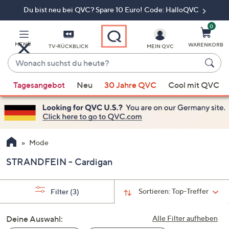
Du bist neu bei QVC? Spare 10 Euro! Code: HalloQVC
Zum
Hauptinhalt
springen
0
MENÜ
WARENKORB
TV-RÜCKBLICK
MEIN QVC
Wonach
suchst
Wenn
du
Tagesangebot
Neu
30 Jahre QVC
Cool mit QVC
Vorschläge
heute?
verfügbar
sind,
verwenden
Sie
Mode
die
STRANDFEIN - Cardigan
Pfeiltasten
nach
oben
Sortieren:
Top-Treffer
Filter
(3)
und
nach
Deine Auswahl:
Alle Filter aufheben
unten