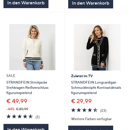
In den Warenkorb
In den Warenkorb
SALE
Zuletzt im TV
STRANDFEIN Longcardigan
STRANDFEIN Strickjacke
Schmuckknöpfe Kontrastdetails
Stehkragen Reißverschluss
figurumspielend
figurumspielend
€ 29,99
€ 49,99
4.4
23
-44%
€ 89,99
(23)
von
Bewertungen
4.5
2
(2)
Weitere Farben verfügbar
5
von
Bewertungen
5
In den Warenkorb