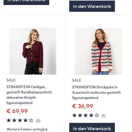
In den Warenkorb
SALE
SALE
STRANDFEIN Cardigan,
STRANDFEIN Strickjacke V-
gestreift Rundhalsausschnitt
Ausschnitt multicolor gestreift
dekorative Knöpfe
figurumspielend
figurumspielend
€ 36,99
€ 69,99
4.0
1
(1)
4.0
2
von
Bewertungen
(2)
von
Bewertungen
5
In den Warenkorb
Weitere Farben verfügbar
5