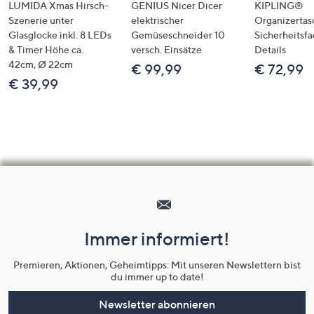
LUMIDA Xmas Hirsch-
GENIUS Nicer Dicer
KIPLING®
Szenerie unter
elektrischer
Organizertas
Glasglocke inkl. 8 LEDs
Gemüseschneider 10
Sicherheitsf
& Timer Höhe ca.
versch. Einsätze
Details
42cm, Ø 22cm
€ 99,99
€ 72,99
€ 39,99
Hilfeseiten,
Service
und
Immer informiert!
Unternehmensinformationen
Premieren, Aktionen, Geheimtipps: Mit unseren Newslettern bist
du immer up to date!
Newsletter abonnieren