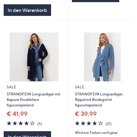
In den Warenkorb
SALE
SALE
STRANDFEIN Longcardigan mit
STRANDFEIN Longcardigan
Kapuze Doubleface
Rippstrick Bindegürtel
figurumspielend
figurumspielend
€ 41,99
€ 39,99
4.0
5
3.9
21
(5)
(21)
von
Bewertungen
von
Bewertungen
Weitere Farben verfügbar
5
5
In den Warenkorb