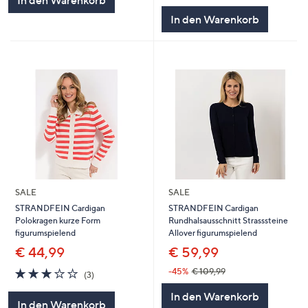
In den Warenkorb
SALE
SALE
STRANDFEIN Cardigan
STRANDFEIN Cardigan
Polokragen kurze Form
Rundhalsausschnitt Strasssteine
figurumspielend
Allover figurumspielend
€ 44,99
€ 59,99
3.0
3
-45%
€ 109,99
(3)
von
Bewertungen
In den Warenkorb
5
In den Warenkorb