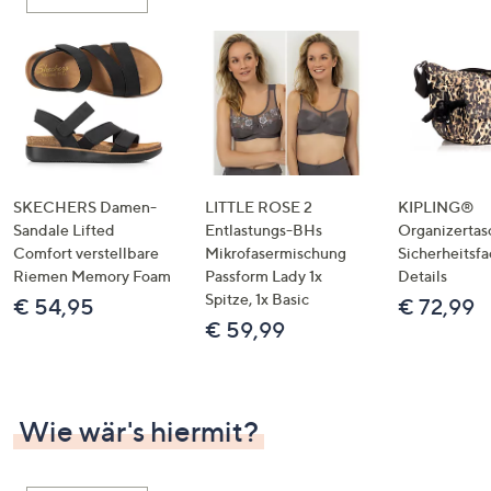
oder
wischen
Sie
auf
Touch-
Geräten
nach
links
SKECHERS Damen-
LITTLE ROSE 2
KIPLING®
bzw.
Sandale Lifted
Entlastungs-BHs
Organizertas
Comfort verstellbare
Mikrofasermischung
Sicherheitsf
rechts,
Riemen Memory Foam
Passform Lady 1x
Details
um
Spitze, 1x Basic
€ 54,95
€ 72,99
diese
€ 59,99
anzuzeigen.
Wie wär's hiermit?