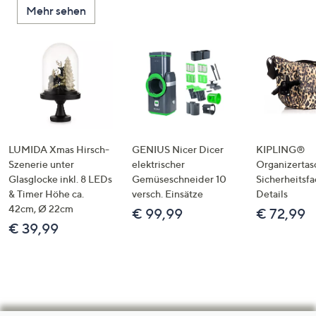
Mehr sehen
LUMIDA Xmas Hirsch-
GENIUS Nicer Dicer
KIPLING®
Szenerie unter
elektrischer
Organizertas
Glasglocke inkl. 8 LEDs
Gemüseschneider 10
Sicherheitsf
& Timer Höhe ca.
versch. Einsätze
Details
42cm, Ø 22cm
€ 99,99
€ 72,99
€ 39,99