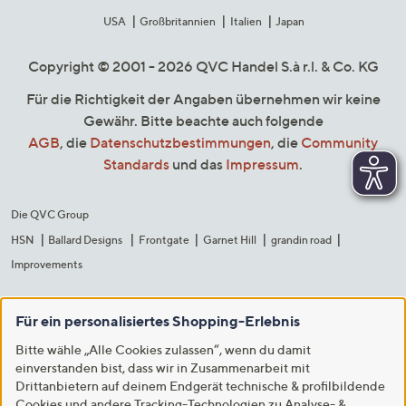
USA
Großbritannien
Italien
Japan
Copyright © 2001 - 2026 QVC Handel S.à r.l. & Co. KG
Für die Richtigkeit der Angaben übernehmen wir keine
Gewähr. Bitte beachte auch folgende
AGB
, die
Datenschutzbestimmungen
, die
Community
Standards
und das
Impressum
.
Die QVC Group
HSN
Ballard Designs
Frontgate
Garnet Hill
grandin road
Improvements
Für ein personalisiertes Shopping-Erlebnis
Bitte wähle „Alle Cookies zulassen“, wenn du damit
einverstanden bist, dass wir in Zusammenarbeit mit
Drittanbietern auf deinem Endgerät technische & profilbildende
Cookies und andere Tracking-Technologien zu Analyse- &