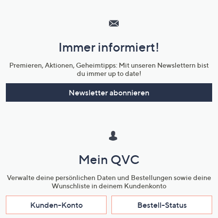
Hilfeseiten,
Service
und
Immer informiert!
Unternehmensinformationen
Premieren, Aktionen, Geheimtipps: Mit unseren Newslettern bist
du immer up to date!
Newsletter abonnieren
Mein QVC
Verwalte deine persönlichen Daten und Bestellungen sowie deine
Wunschliste in deinem Kundenkonto
Kunden-Konto
Bestell-Status