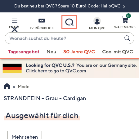
Du bist neu bei QVC? Spare 10 Euro! Code: HalloQVC
Zum
Hauptinhalt
springen
0
MENÜ
WARENKORB
TV-RÜCKBLICK
MEIN QVC
Wonach
suchst
Wenn
du
Tagesangebot
Neu
30 Jahre QVC
Cool mit QVC
Vorschläge
heute?
verfügbar
sind,
verwenden
Sie
Mode
die
STRANDFEIN - Grau - Cardigan
Pfeiltasten
nach
Ausgewählt für dich
oben
und
nach
Mehr sehen
unten