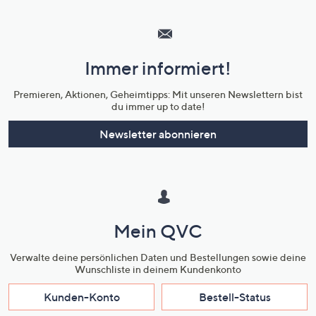
Hilfeseiten,
Service
und
Immer informiert!
Unternehmensinformationen
Premieren, Aktionen, Geheimtipps: Mit unseren Newslettern bist
du immer up to date!
Newsletter abonnieren
Mein QVC
Verwalte deine persönlichen Daten und Bestellungen sowie deine
Wunschliste in deinem Kundenkonto
Kunden-Konto
Bestell-Status