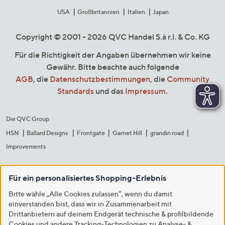
USA
Großbritannien
Italien
Japan
Copyright © 2001 - 2026 QVC Handel S.à r.l. & Co. KG
Für die Richtigkeit der Angaben übernehmen wir keine
Gewähr. Bitte beachte auch folgende
AGB
, die
Datenschutzbestimmungen
, die
Community
Standards
und das
Impressum
.
Die QVC Group
HSN
Ballard Designs
Frontgate
Garnet Hill
grandin road
Improvements
Für ein personalisiertes Shopping-Erlebnis
Bitte wähle „Alle Cookies zulassen“, wenn du damit
einverstanden bist, dass wir in Zusammenarbeit mit
Drittanbietern auf deinem Endgerät technische & profilbildende
Cookies und andere Tracking-Technologien zu Analyse- &