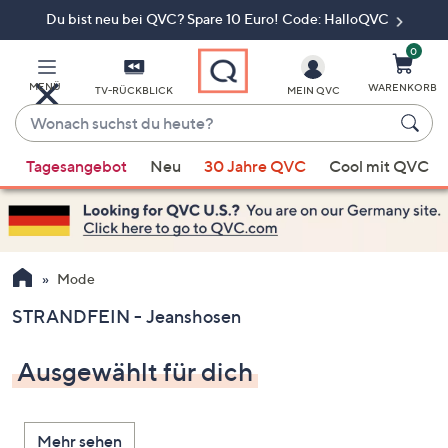
Du bist neu bei QVC? Spare 10 Euro! Code: HalloQVC
Zum
Hauptinhalt
springen
0
MENÜ
WARENKORB
TV-RÜCKBLICK
MEIN QVC
Wonach
suchst
Wenn
du
Tagesangebot
Neu
30 Jahre QVC
Cool mit QVC
Vorschläge
heute?
verfügbar
sind,
verwenden
Sie
Mode
die
STRANDFEIN - Jeanshosen
Pfeiltasten
nach
Ausgewählt für dich
oben
und
nach
Mehr sehen
unten