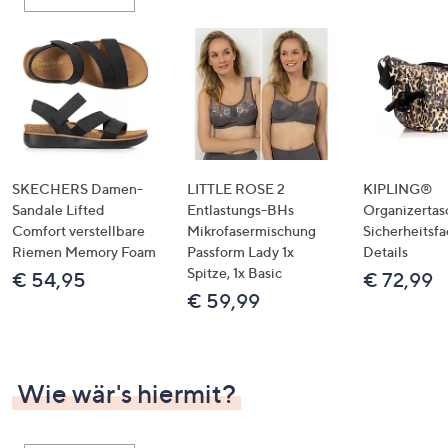
oder
wischen
Sie
auf
Touch-
Geräten
nach
links
SKECHERS Damen-
LITTLE ROSE 2
KIPLING®
bzw.
Sandale Lifted
Entlastungs-BHs
Organizertas
Comfort verstellbare
Mikrofasermischung
Sicherheitsf
rechts,
Riemen Memory Foam
Passform Lady 1x
Details
um
Spitze, 1x Basic
€ 54,95
€ 72,99
diese
€ 59,99
anzuzeigen.
Wie wär's hiermit?