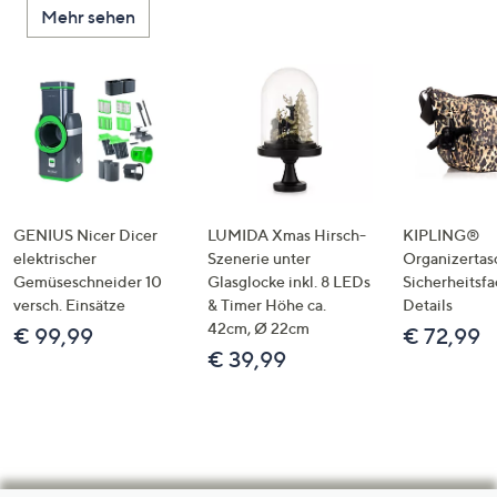
Mehr sehen
GENIUS Nicer Dicer
LUMIDA Xmas Hirsch-
KIPLING®
elektrischer
Szenerie unter
Organizertas
Gemüseschneider 10
Glasglocke inkl. 8 LEDs
Sicherheitsf
versch. Einsätze
& Timer Höhe ca.
Details
42cm, Ø 22cm
€ 99,99
€ 72,99
€ 39,99