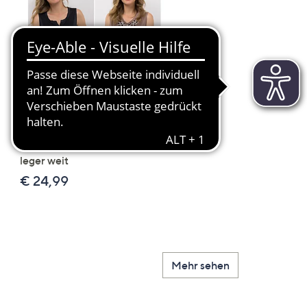
Scroll
Right
JERYMOOD HOMEWEAR 2
LITTLE ROSE 5 Maxislip
Tops Mikrofaser Seitenschlitze
Mikrofaser 3x Stickereide
leger weit
2x uni
€ 24,99
€ 49,99
Mehr sehen