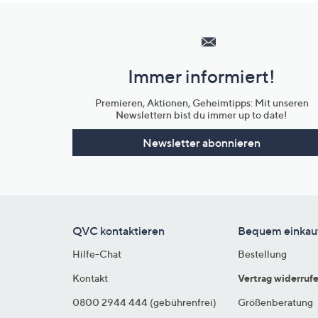
Hilfeseiten,
Service
und
Immer informiert!
Unternehmensinformationen
Premieren, Aktionen, Geheimtipps: Mit unseren
Newslettern bist du immer up to date!
Newsletter abonnieren
QVC kontaktieren
Bequem einkau
Hilfe-Chat
Bestellung
Kontakt
Vertrag widerruf
0800 2944 444 (gebührenfrei)
Größenberatung