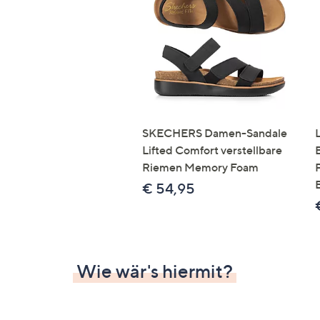
Si
au
T
G
n
li
b
re
SKECHERS Damen-Sandale
u
Lifted Comfort verstellbare
di
Riemen Memory Foam
an
€ 54,95
Wie wär's hiermit?