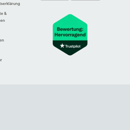
tserklärung
te &
ten
en
ur