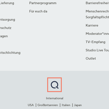
Lieferung
Partnerprogramm
Barrierefreihei
Für euch da
Menschenrech
Sorgfaltspflich
ntsorgung
Karriere
enschutz
Moderator*inn
ragen
TV-Empfang
Studio Live To
itschlichtung
Outlet
International
USA
Großbritannien
Italien
Japan