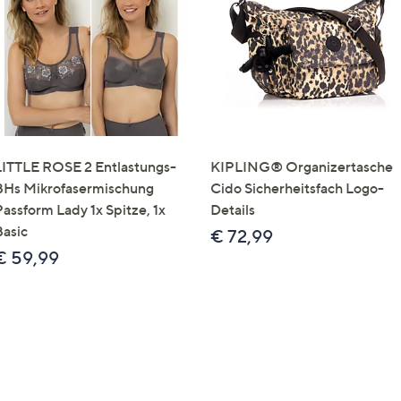
e
f
ouch-
eräten
ach
nks
zw.
chts,
LITTLE ROSE 2 Entlastungs-
KIPLING® Organizertasche
m
BHs Mikrofasermischung
Cido Sicherheitsfach Logo-
ese
Passform Lady 1x Spitze, 1x
Details
zuzeigen.
Basic
€ 72,99
€ 59,99