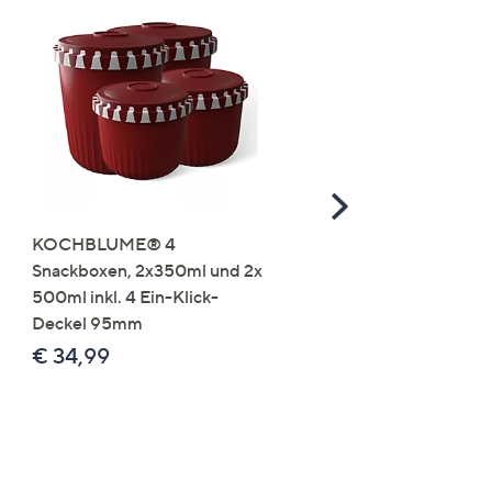
Scroll
Right
KOCHBLUME® 4
you:ly Pure Protein Limo
Snackboxen, 2x350ml und 2x
Lysin 575g für 25 Portio
500ml inkl. 4 Ein-Klick-
€ 49,99
Deckel 95mm
€ 86,94 /1 kg
€ 34,99