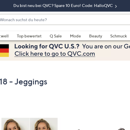
Du bist neu bei QVC? Spare 10 Euro! Code: HalloQVC
onach
chst
enn
u
rschläge
:well
Top bewertet
Q Sale
Mode
Beauty
Schmuck
eute?
rfügbar
nd,
erwenden
e
e
eiltasten
8 - Jeggings
ach
ben
nd
ach
nten
der
ischen