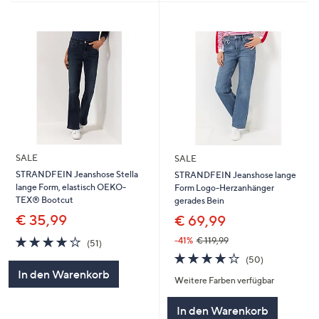
SALE
SALE
STRANDFEIN Jeanshose Stella
STRANDFEIN Jeanshose lange
lange Form, elastisch OEKO-
Form Logo-Herzanhänger
TEX® Bootcut
gerades Bein
€ 35,99
€ 69,99
4.1
51
-41%
€ 119,99
(51)
von
Bewertungen
4.1
50
(50)
5
von
Bewertungen
In den Warenkorb
Weitere Farben verfügbar
5
In den Warenkorb