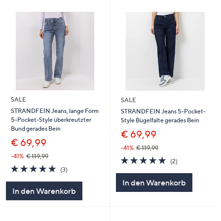
SALE
SALE
STRANDFEIN Jeans, lange Form
STRANDFEIN Jeans 5-Pocket-
5-Pocket-Style überkreutzter
Style Bügelfalte gerades Bein
Bund gerades Bein
€ 69,99
€ 69,99
-41%
€ 119,99
-41%
€ 119,99
5.0
2
(2)
5.0
3
von
Bewertungen
(3)
von
Bewertungen
5
In den Warenkorb
5
In den Warenkorb