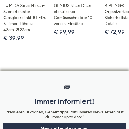
LUMIDA Xmas Hirsch-
GENIUS Nicer Dicer
KIPLING®
Szenerie unter
elektrischer
Organizertas
Glasglocke inkl. 8 LEDs
Gemüseschneider 10
Sicherheitsf
& Timer Höhe ca.
versch. Einsätze
Details
42cm, Ø 22cm
€ 99,99
€ 72,99
€ 39,99
Hilfeseiten,
Service
und
Immer informiert!
Unternehmensinformationen
Premieren, Aktionen, Geheimtipps: Mit unseren Newslettern bist
du immer up to date!
Newsletter abonnieren