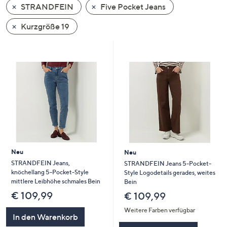
STRANDFEIN
Five Pocket Jeans
oder
wischen
Kurzgröße 19
Sie
auf
Touch-
Geräten
nach
links
bzw.
rechts,
um
diese
Neu
Neu
anzuzeigen.
STRANDFEIN Jeans,
STRANDFEIN Jeans 5-Pocket-
knöchellang 5-Pocket-Style
Style Logodetails gerades, weites
mittlere Leibhöhe schmales Bein
Bein
€ 109,99
€ 109,99
Weitere Farben verfügbar
In den Warenkorb