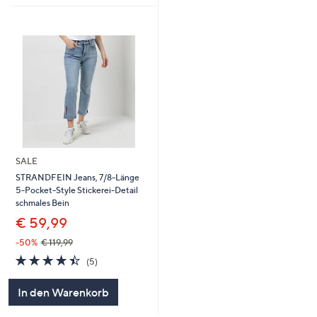
SALE
STRANDFEIN Jeans, 7/8-Länge
5-Pocket-Style Stickerei-Detail
schmales Bein
€ 59,99
-50%
€ 119,99
4.4
5
(5)
von
Bewertungen
5
In den Warenkorb