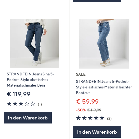
STRANDFEIN Jeans Sina 5-
SALE
Pocket-Style elastisches
STRANDFEIN Jeans 5-Pocket-
Material schmales Bein
Style elastisches Material leichter
Bootcut
€ 119,99
€ 59,99
3.0
1
(1)
von
Bewertungen
-50%
€ 119,99
5
4.7
3
In den Warenkorb
(3)
von
Bewertungen
5
In den Warenkorb