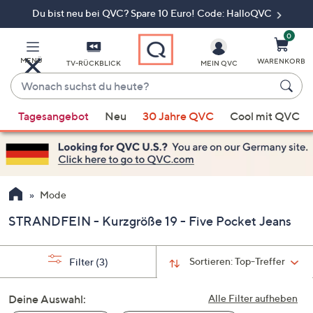
Du bist neu bei QVC? Spare 10 Euro! Code: HalloQVC
Zum
Hauptinhalt
springen
0
MENÜ
WARENKORB
TV-RÜCKBLICK
MEIN QVC
Wonach
suchst
Wenn
du
Tagesangebot
Neu
30 Jahre QVC
Cool mit QVC
Vorschläge
heute?
verfügbar
sind,
verwenden
Sie
Mode
die
STRANDFEIN - Kurzgröße 19 - Five Pocket Jeans
Pfeiltasten
nach
oben
Sortieren:
Top-Treffer
Filter
(3)
und
nach
Deine Auswahl:
Alle Filter aufheben
unten