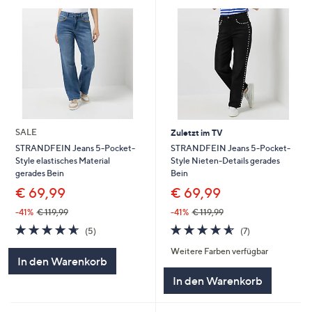
SALE
Zuletzt im TV
STRANDFEIN Jeans 5-Pocket-
STRANDFEIN Jeans 5-Pocket-
Style Nieten-Details gerades
Style elastisches Material
Bein
gerades Bein
€ 69,99
€ 69,99
-41%
€ 119,99
-41%
€ 119,99
4.6
7
4.6
5
(7)
(5)
von
Bewertungen
von
Bewertungen
Weitere Farben verfügbar
5
5
In den Warenkorb
In den Warenkorb