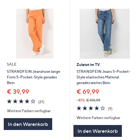
SALE
Zuletzt im TV
STRANDFEIN Jeans 5-Pocket-
STRANDFEIN Jeanshose lange
Style elastisches Material
Form 5-Pocket-Style gerades
gerades weites Bein
Bein
€ 69,99
€ 39,99
4.1
21
-41%
€ 119,99
(21)
von
Bewertungen
4.1
9
(9)
Weitere Farben verfügbar
5
von
Bewertungen
Weitere Farben verfügbar
5
In den Warenkorb
In den Warenkorb