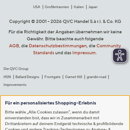
USA
Großbritannien
Italien
Japan
Copyright © 2001 - 2026 QVC Handel S.à r.l. & Co. KG
Für die Richtigkeit der Angaben übernehmen wir keine
Gewähr. Bitte beachte auch folgende
AGB
, die
Datenschutzbestimmungen
, die
Community
Standards
und das
Impressum
.
Die QVC Group
HSN
Ballard Designs
Frontgate
Garnet Hill
grandin road
Improvements
Für ein personalisiertes Shopping-Erlebnis
Bitte wähle „Alle Cookies zulassen“, wenn du damit
einverstanden bist, dass wir in Zusammenarbeit mit
Drittanbietern auf deinem Endgerät technische & profilbildende
Cookies und andere Tracking-Technologien zu Analyse- &