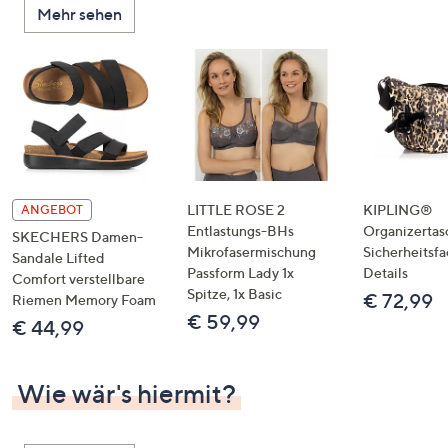
Mehr sehen
unten
oder
wischen
Sie
auf
Touch-
Geräten
nach
links
LITTLE ROSE 2
KIPLING®
ANGEBOT
bzw.
Entlastungs-BHs
Organizertas
SKECHERS Damen-
Mikrofasermischung
Sicherheitsf
rechts,
Sandale Lifted
Passform Lady 1x
Details
um
Comfort verstellbare
Spitze, 1x Basic
€ 72,99
Riemen Memory Foam
diese
€ 59,99
€ 44,99
anzuzeigen.
Wie wär's hiermit?