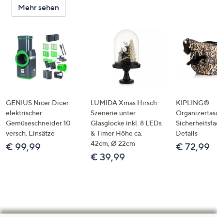
Mehr sehen
GENIUS Nicer Dicer
LUMIDA Xmas Hirsch-
KIPLING®
elektrischer
Szenerie unter
Organizertas
Gemüseschneider 10
Glasglocke inkl. 8 LEDs
Sicherheitsf
versch. Einsätze
& Timer Höhe ca.
Details
42cm, Ø 22cm
€ 99,99
€ 72,99
€ 39,99