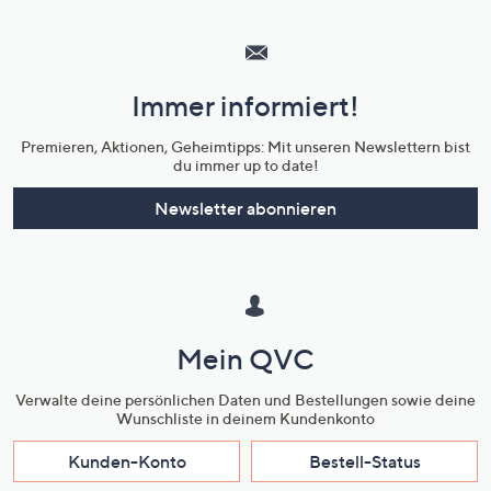
Hilfeseiten,
Service
und
Immer informiert!
Unternehmensinformationen
Premieren, Aktionen, Geheimtipps: Mit unseren Newslettern bist
du immer up to date!
Newsletter abonnieren
Mein QVC
Verwalte deine persönlichen Daten und Bestellungen sowie deine
Wunschliste in deinem Kundenkonto
Kunden-Konto
Bestell-Status