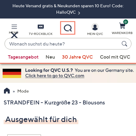
Heute Versand gratis & Neukunden sparen 10 Euro! Code:
Zum
Hauptinhalt
HalloQVC
springen
0
MENÜ
WARENKORB
TV-RÜCKBLICK
MEIN QVC
Wonach
suchst
Wenn
du
Tagesangebot
Neu
30 Jahre QVC
Cool mit QVC
Vorschläge
heute?
verfügbar
sind,
verwenden
Sie
Mode
die
STRANDFEIN - Kurzgröße 23 - Blousons
Pfeiltasten
nach
Ausgewählt für dich
oben
und
nach