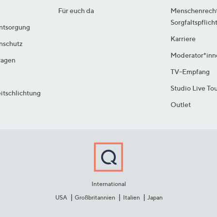
Für euch da
Menschenrech
Sorgfaltspflich
ntsorgung
Karriere
enschutz
Moderator*inn
ragen
TV-Empfang
Studio Live To
itschlichtung
Outlet
International
USA
Großbritannien
Italien
Japan