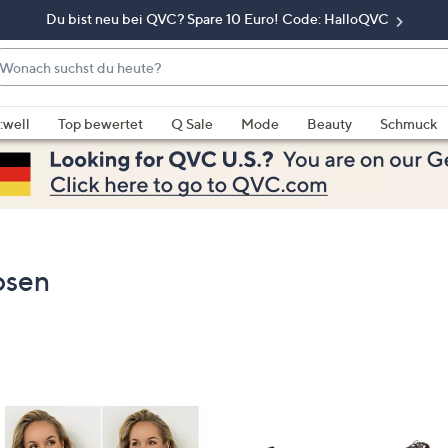
Du bist neu bei QVC? Spare 10 Euro! Code: HalloQVC
onach
chst
enn
u
rschläge
:well
Top bewertet
Q Sale
Mode
Beauty
Schmuck
eute?
rfügbar
nd,
erwenden
e
e
eiltasten
osen
ach
ben
nd
ach
nten
der
ischen