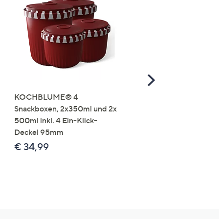
Scroll
Right
KOCHBLUME® 4
you:ly Pure Protein Limo
Snackboxen, 2x350ml und 2x
Lysin 575g für 25 Portio
500ml inkl. 4 Ein-Klick-
€ 49,99
Deckel 95mm
€ 86,94 /1 kg
€ 34,99