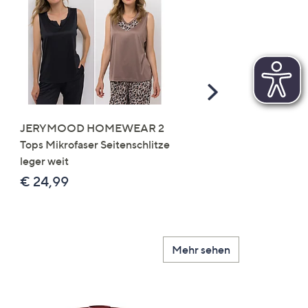
Scroll
Right
JERYMOOD HOMEWEAR 2
LITTLE ROSE 5 Maxislip
Tops Mikrofaser Seitenschlitze
Mikrofaser 3x Stickereide
leger weit
2x uni
€ 24,99
€ 49,99
Mehr sehen