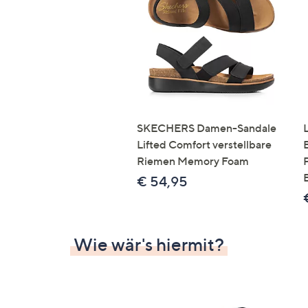
Si
au
T
G
n
li
b
re
SKECHERS Damen-Sandale
u
Lifted Comfort verstellbare
di
Riemen Memory Foam
an
€ 54,95
Wie wär's hiermit?