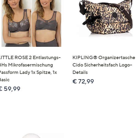
e
f
ouch-
eräten
ach
nks
zw.
chts,
LITTLE ROSE 2 Entlastungs-
KIPLING® Organizertasche
m
BHs Mikrofasermischung
Cido Sicherheitsfach Logo-
ese
Passform Lady 1x Spitze, 1x
Details
zuzeigen.
Basic
€ 72,99
€ 59,99