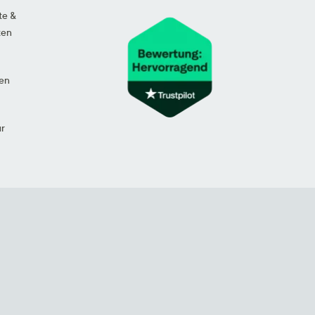
te &
ten
en
ur