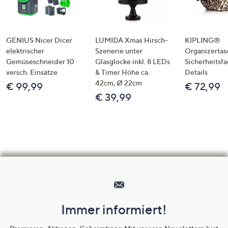
GENIUS Nicer Dicer
LUMIDA Xmas Hirsch-
KIPLING®
elektrischer
Szenerie unter
Organizertas
Gemüseschneider 10
Glasglocke inkl. 8 LEDs
Sicherheitsf
versch. Einsätze
& Timer Höhe ca.
Details
42cm, Ø 22cm
€ 99,99
€ 72,99
€ 39,99
Hilfeseiten,
Service
und
Immer informiert!
Unternehmensinformationen