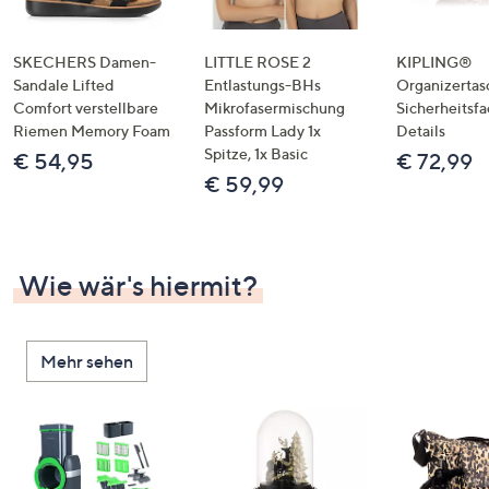
SKECHERS Damen-
LITTLE ROSE 2
KIPLING®
Sandale Lifted
Entlastungs-BHs
Organizertas
Comfort verstellbare
Mikrofasermischung
Sicherheitsf
Riemen Memory Foam
Passform Lady 1x
Details
Spitze, 1x Basic
€ 54,95
€ 72,99
€ 59,99
Wie wär's hiermit?
Mehr sehen