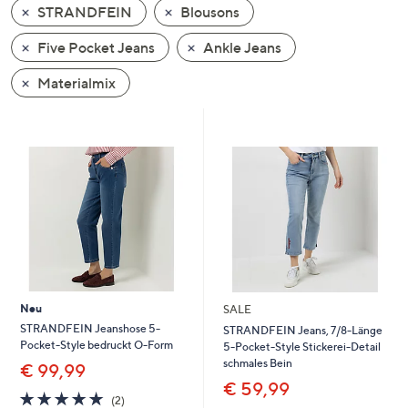
STRANDFEIN
Blousons
oder
wischen
Five Pocket Jeans
Ankle Jeans
Sie
auf
Materialmix
Touch-
Geräten
nach
links
bzw.
rechts,
um
diese
anzuzeigen.
Neu
SALE
STRANDFEIN Jeanshose 5-
STRANDFEIN Jeans, 7/8-Länge
Pocket-Style bedruckt O-Form
5-Pocket-Style Stickerei-Detail
schmales Bein
€ 99,99
€ 59,99
5.0
2
(2)