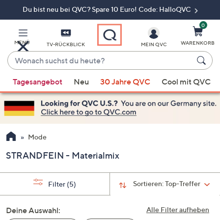
Du bist neu bei QVC? Spare 10 Euro! Code: HalloQVC
Zum
Hauptinhalt
springen
0
MENÜ
WARENKORB
TV-RÜCKBLICK
MEIN QVC
Wonach
suchst
Wenn
du
Tagesangebot
Neu
30 Jahre QVC
Cool mit QVC
Vorschläge
heute?
verfügbar
sind,
verwenden
Sie
Mode
die
STRANDFEIN - Materialmix
Pfeiltasten
nach
oben
Sortieren:
Top-Treffer
Filter
(5)
und
nach
Deine Auswahl:
Alle Filter aufheben
unten