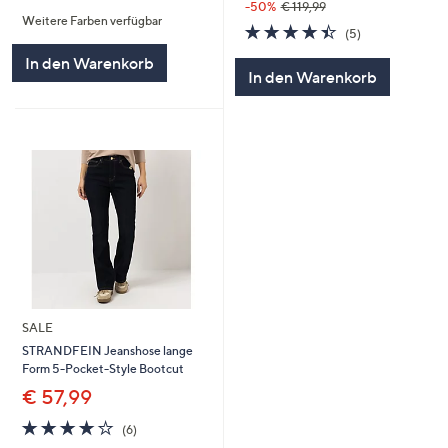
von
Bewertungen
-50%
€ 119,99
Weitere Farben verfügbar
5
4.4
5
(5)
von
Bewertungen
In den Warenkorb
5
In den Warenkorb
SALE
STRANDFEIN Jeanshose lange
Form 5-Pocket-Style Bootcut
€ 57,99
4.2
6
(6)
von
Bewertungen