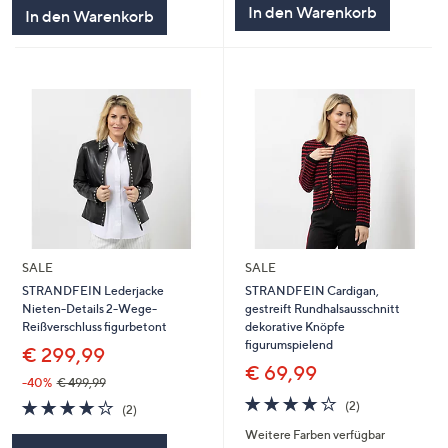
In den Warenkorb
In den Warenkorb
SALE
SALE
STRANDFEIN Lederjacke
STRANDFEIN Cardigan,
Nieten-Details 2-Wege-
gestreift Rundhalsausschnitt
Reißverschluss figurbetont
dekorative Knöpfe
figurumspielend
€ 299,99
€ 69,99
-40%
€ 499,99
4.0
2
4.0
2
(2)
(2)
von
Bewertungen
von
Bewertungen
Weitere Farben verfügbar
5
5