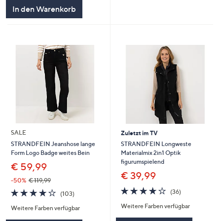
In den Warenkorb
SALE
Zuletzt im TV
STRANDFEIN Longweste
STRANDFEIN Jeanshose lange
Materialmix 2in1 Optik
Form Logo Badge weites Bein
figurumspielend
€ 59,99
€ 39,99
-50%
€ 119,99
4.1
36
4.2
103
(36)
(103)
von
Bewertungen
von
Bewertungen
Weitere Farben verfügbar
5
Weitere Farben verfügbar
5