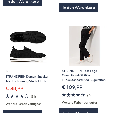
In den Warenkorb
In den Warenkorb
SALE
STRANDFEIN Hose Logo
Gummibund OEKO-
STRANDFEIN Damen-Sneaker
TEX®Standard 100 Bügelfalten
Textil Schnürung Strick-Optik
€ 109,99
€ 38,99
3.9
7
3.9
31
(7)
(31)
von
Bewertungen
von
Bewertungen
Weitere Farben verfügbar
5
Weitere Farben verfügbar
5