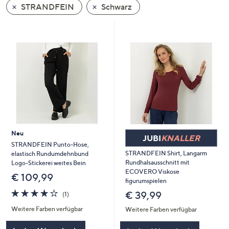
STRANDFEIN
Schwarz
oder
wischen
Sie
auf
Touch-
Geräten
nach
links
bzw.
rechts,
um
Neu
JUBI
KNALLER
diese
STRANDFEIN Punto-Hose,
STRANDFEIN Shirt, Langarm
elastisch Rundumdehnbund
anzuzeigen.
Rundhalsausschnitt mit
Logo-Stickerei weites Bein
ECOVERO Viskose
€ 109,99
figurumspielen
4.0
1
€ 39,99
(1)
von
Bewertungen
Weitere Farben verfügbar
Weitere Farben verfügbar
5