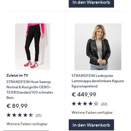
In den Warenkorb
Zuletzt im TV
STRANDFEIN Lederjacke
Lammnappa abnehmbare Kapuze
STRANDFEIN Hose Swenja
figurumspielend
Normal & Kurzgröße OEKO-
TEX®Standard 100 schmales
€ 449,99
Bein
4.2
22
(22)
€ 89,99
von
Bewertungen
Weitere Farben verfügbar
5
4.4
21
(21)
von
Bewertungen
Weitere Farben verfügbar
In den Warenkorb
5