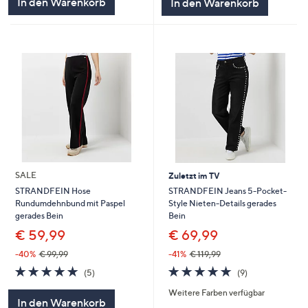
In den Warenkorb
In den Warenkorb
SALE
Zuletzt im TV
STRANDFEIN Jeans 5-Pocket-
STRANDFEIN Hose
Style Nieten-Details gerades
Rundumdehnbund mit Paspel
Bein
gerades Bein
€ 69,99
€ 59,99
-41%
€ 119,99
-40%
€ 99,99
4.7
9
5.0
5
(9)
(5)
von
Bewertungen
von
Bewertungen
Weitere Farben verfügbar
5
5
In den Warenkorb