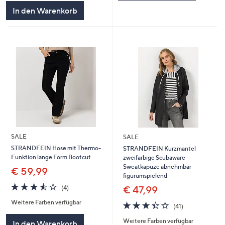
In den Warenkorb
SALE
SALE
STRANDFEIN Hose mit Thermo-
STRANDFEIN Kurzmantel
Funktion lange Form Bootcut
zweifarbige Scubaware
Sweatkapuze abnehmbar
€ 59,99
figurumspielend
3.5
4
€ 47,99
(4)
von
Bewertungen
Weitere Farben verfügbar
5
3.4
41
(41)
von
Bewertungen
Weitere Farben verfügbar
5
In den Warenkorb