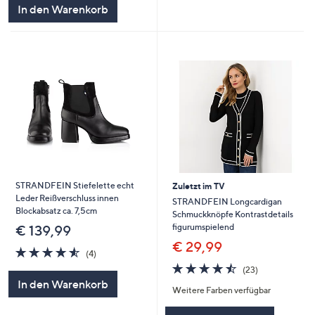
In den Warenkorb
STRANDFEIN Stiefelette echt
Zuletzt im TV
Leder Reißverschluss innen
STRANDFEIN Longcardigan
Blockabsatz ca. 7,5cm
Schmuckknöpfe Kontrastdetails
figurumspielend
€ 139,99
€ 29,99
4.5
4
(4)
von
Bewertungen
4.4
23
(23)
5
von
Bewertungen
In den Warenkorb
Weitere Farben verfügbar
5