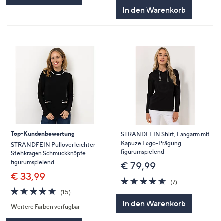
In den Warenkorb
Top-Kundenbewertung
STRANDFEIN Shirt, Langarm mit
Kapuze Logo-Prägung
STRANDFEIN Pullover leichter
figurumspielend
Stehkragen Schmuckknöpfe
figurumspielend
€ 79,99
€ 33,99
4.6
7
(7)
von
Bewertungen
4.6
15
(15)
5
von
Bewertungen
In den Warenkorb
Weitere Farben verfügbar
5