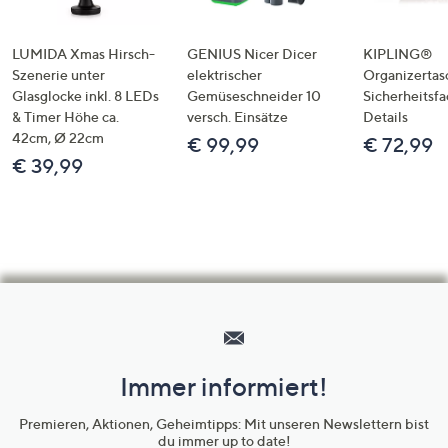
LUMIDA Xmas Hirsch-
GENIUS Nicer Dicer
KIPLING®
Szenerie unter
elektrischer
Organizertas
Glasglocke inkl. 8 LEDs
Gemüseschneider 10
Sicherheitsf
& Timer Höhe ca.
versch. Einsätze
Details
42cm, Ø 22cm
€ 99,99
€ 72,99
€ 39,99
Hilfeseiten,
Service
und
Immer informiert!
Unternehmensinformationen
Premieren, Aktionen, Geheimtipps: Mit unseren Newslettern bist
du immer up to date!