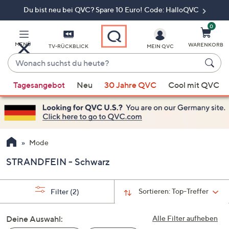
Du bist neu bei QVC? Spare 10 Euro! Code: HalloQVC
Zum
Hauptinhalt
springen
0
MENÜ
WARENKORB
TV-RÜCKBLICK
MEIN QVC
Wonach
suchst
Wenn
du
Tagesangebot
Neu
30 Jahre QVC
Cool mit QVC
Vorschläge
heute?
verfügbar
sind,
verwenden
Sie
Mode
die
STRANDFEIN - Schwarz
Pfeiltasten
nach
oben
Sortieren:
Top-Treffer
Filter
(2)
und
nach
Deine Auswahl:
Alle Filter aufheben
unten