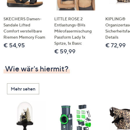
SKECHERS Damen-
LITTLE ROSE 2
KIPLING®
Sandale Lifted
Entlastungs-BHs
Organizertas
Comfort verstellbare
Mikrofasermischung
Sicherheitsf
Riemen Memory Foam
Passform Lady 1x
Details
Spitze, 1x Basic
€ 54,95
€ 72,99
€ 59,99
Wie wär's hiermit?
Mehr sehen