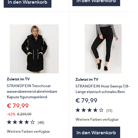
In den Warenkorb
In den Warenkorb
Zuletzt im TV
Zuletzt im TV
STRANDFEIN Trenchcoat
STRANDFEIN Hose Swenja 7/8-
wasserabweisend abnehmbare
Länge elastisch schmales Bein
Kapuze figurumspielend
€ 79,99
€ 79,99
3.6
13
(13)
von
Bewertungen
-63%
€ 219,99
Weitere Farben verfügbar
5
3.6
48
(48)
von
Bewertungen
Weitere Farben verfügbar
In den Warenkorb
5