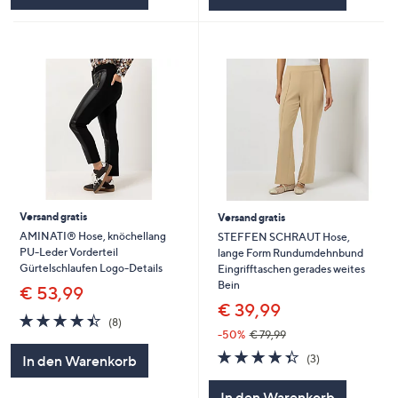
Versand gratis
Versand gratis
AMINATI® Hose, knöchellang
STEFFEN SCHRAUT Hose,
PU-Leder Vorderteil
lange Form Rundumdehnbund
Gürtelschlaufen Logo-Details
Eingrifftaschen gerades weites
Bein
€ 53,99
€ 39,99
4.4
8
(8)
von
Bewertungen
-50%
€ 79,99
5
4.3
3
(3)
In den Warenkorb
von
Bewertungen
5
In den Warenkorb