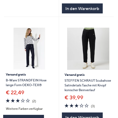
In den Warenkorb
Versand gratis
Versand gratis
B-Ware STRANDFEIN Hose
STEFFEN SCHRAUT Scubahose
lange Form OEKO-TEX®
Satindetails Tasche mit Knopf
konischer Beinverlauf
€ 22,49
€ 39,99
3.0
2
(2)
von
Bewertungen
3.0
3
(3)
Weitere Farben verfügbar
5
von
Bewertungen
5
In den Warenkorb