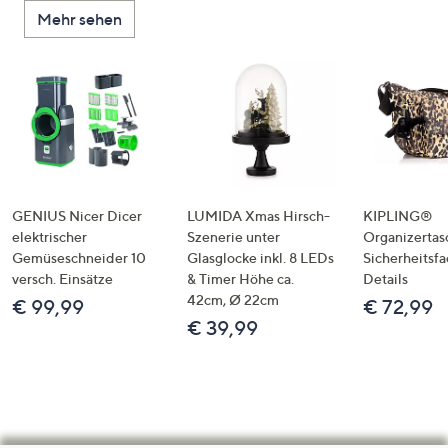
Mehr sehen
GENIUS Nicer Dicer
LUMIDA Xmas Hirsch-
KIPLING®
elektrischer
Szenerie unter
Organizertas
Gemüseschneider 10
Glasglocke inkl. 8 LEDs
Sicherheitsf
versch. Einsätze
& Timer Höhe ca.
Details
42cm, Ø 22cm
€ 99,99
€ 72,99
€ 39,99