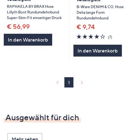
RAPHAELA BY BRAX Hose
B-Ware DENIM & CO. Hose
Lillyth Boot Rundumdehnbund
Delia lange Form
Super-Slim-Fit einseitiger Druck
Rundumdehnbund
€ 56,99
€ 9,74
4.0
7
(7)
In den Warenkorb
von
Bewertungen
5
In den Warenkorb
1
Ausgewählt für dich
Mehr sehen