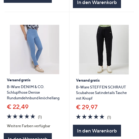
In den Warenkorb
Versand gratis
Versand gratis
B-Ware DENIM & CO.
B-Ware STEFFEN SCHRAUT
Schlupfhose Denise
Scubahose Satindetails Tasche
Rundumdehnbund knöchellang
mit Knopf
€ 22,49
€ 29,97
5.0
1
5.0
1
(1)
(1)
von
Bewertungen
von
Bewertungen
Weitere Farben verfügbar
5
5
In den Warenkorb