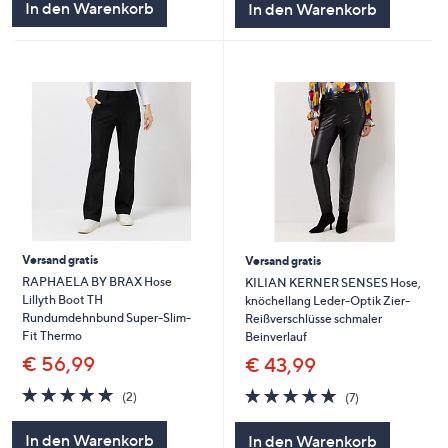
In den Warenkorb
In den Warenkorb
Versand gratis
Versand gratis
RAPHAELA BY BRAX Hose
KILIAN KERNER SENSES Hose,
Lillyth Boot TH
knöchellang Leder-Optik Zier-
Rundumdehnbund Super-Slim-
Reißverschlüsse schmaler
Fit Thermo
Beinverlauf
€ 56,99
€ 43,99
5.0
2
4.7
7
(2)
(7)
von
Bewertungen
von
Bewertungen
5
5
In den Warenkorb
In den Warenkorb