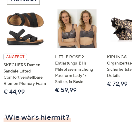
LITTLE ROSE 2
KIPLING®
ANGEBOT
Entlastungs-BHs
Organizertas
SKECHERS Damen-
Mikrofasermischung
Sicherheitsf
Sandale Lifted
Passform Lady 1x
Details
Comfort verstellbare
Spitze, 1x Basic
€ 72,99
Riemen Memory Foam
€ 59,99
€ 44,99
Wie wär's hiermit?