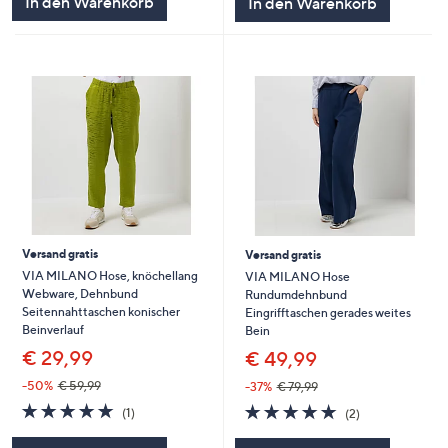
In den Warenkorb
In den Warenkorb
Versand gratis
Versand gratis
VIA MILANO Hose, knöchellang
VIA MILANO Hose
Webware, Dehnbund
Rundumdehnbund
Seitennahttaschen konischer
Eingrifftaschen gerades weites
Beinverlauf
Bein
€ 29,99
€ 49,99
-50%
€ 59,99
-37%
€ 79,99
5.0
1
5.0
2
(1)
(2)
von
Bewertungen
von
Bewertungen
5
5