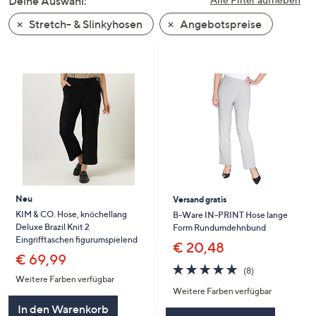
Deine Auswahl:
unten
Stretch- & Slinkyhosen
Angebotspreise
oder
wischen
Sie
auf
Touch-
Geräten
nach
links
bzw.
rechts,
um
Neu
Versand gratis
diese
KIM & CO. Hose, knöchellang
B-Ware IN-PRINT Hose lange
Deluxe Brazil Knit 2
Form Rundumdehnbund
anzuzeigen.
Eingrifftaschen figurumspielend
€ 20,48
€ 69,99
4.9
8
(8)
von
Bewertungen
Weitere Farben verfügbar
Weitere Farben verfügbar
5
In den Warenkorb