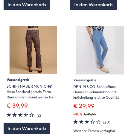
5
5
In den Warenkorb
In den Warenkorb
Versand gratis
Versand gratis
SCHIFFHAUER MUNICH®
DENIM & CO. Schlupfhose
Hose Scotland gerade Form
Denise Rundumdehnbund
Rundumdehnbund weites Bein
knöchellang leichte Qualität
€ 39,99
€ 29,99
3.5
2
-40%
€ 49,99
(2)
von
Bewertungen
3.3
20
(20)
5
von
Bewertungen
In den Warenkorb
Weitere Farben verfügbar
5