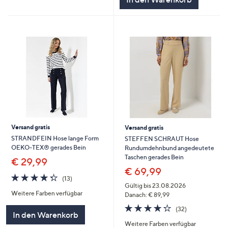
Versand gratis
Versand gratis
STRANDFEIN Hose lange Form
STEFFEN SCHRAUT Hose
OEKO-TEX® gerades Bein
Rundumdehnbund angedeutete
Taschen gerades Bein
€ 29,99
€ 69,99
4.3
13
(13)
von
Bewertungen
Gültig bis 23.08.2026
Weitere Farben verfügbar
5
Danach: € 89,99
4.2
32
(32)
In den Warenkorb
von
Bewertungen
Weitere Farben verfügbar
5