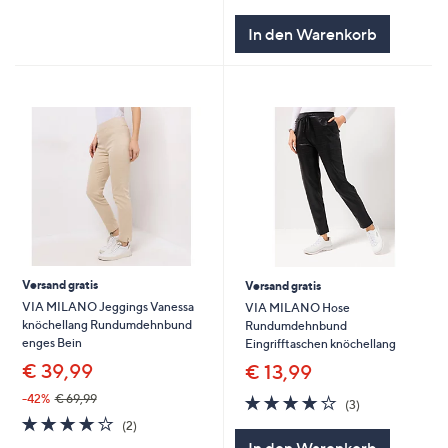
In den Warenkorb
Versand gratis
Versand gratis
VIA MILANO Jeggings Vanessa
VIA MILANO Hose
knöchellang Rundumdehnbund
Rundumdehnbund
enges Bein
Eingrifftaschen knöchellang
€ 39,99
€ 13,99
4.0
3
-42%
€ 69,99
(3)
von
Bewertungen
4.0
2
(2)
5
von
Bewertungen