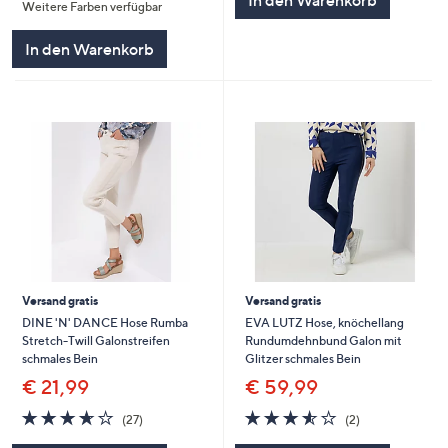
In den Warenkorb
Weitere Farben verfügbar
5
In den Warenkorb
Versand gratis
Versand gratis
DINE 'N' DANCE Hose Rumba
EVA LUTZ Hose, knöchellang
Stretch-Twill Galonstreifen
Rundumdehnbund Galon mit
schmales Bein
Glitzer schmales Bein
€ 21,99
€ 59,99
3.6
27
3.5
2
(27)
(2)
von
Bewertungen
von
Bewertungen