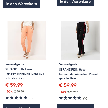
In den Warenkorb
In den Warenkorb
Versand gratis
Versand gratis
STRANDFEIN Hose
STRANDFEIN Hose
Rundumdehnbund Tunnelzug
Rundumdehnbund mit Paspel
schmales Bein
gerades Bein
€ 59,99
€ 59,99
-40%
€ 99,99
-40%
€ 99,99
5.0
1
5.0
5
(1)
(5)
von
Bewertungen
von
Bewertungen
5
5