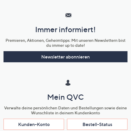
Hilfeseiten,
Service
und
Immer informiert!
Unternehmensinformationen
Premieren, Aktionen, Geheimtipps: Mit unseren Newslettern bist
du immer up to date!
Newsletter abonnieren
Mein QVC
Verwalte deine persönlichen Daten und Bestellungen sowie deine
Wunschliste in deinem Kundenkonto
Kunden-Konto
Bestell-Status