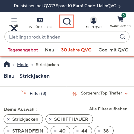
Du bist neu bei QVC? Spare 10 Euro! Code: HalloQVC
Zum
Hauptinhalt
springen
0
MENÜ
WARENKORB
TV-RÜCKBLICK
MEIN QVC
Lieblingsprodukt
finden
Wenn
Tagesangebot
Neu
30 Jahre QVC
Cool mit QVC
Vorschläge
verfügbar
Mode
Strickjacken
sind,
verwenden
Blau - Strickjacken
Sie
die
Sortieren:
Top-Treffer
Filter
(8)
Pfeiltasten
nach
Deine Auswahl:
Alle Filter aufheben
oben
und
Strickjacken
SCHIFFHAUER
nach
STRANDFEIN
40
44
38
unten