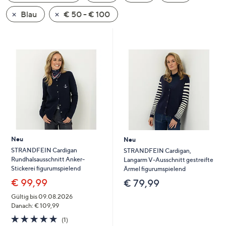
oder
Blau
€ 50 - € 100
wischen
Sie
auf
Touch-
Geräten
nach
links
bzw.
rechts,
um
Neu
Neu
diese
STRANDFEIN Cardigan
STRANDFEIN Cardigan,
anzuzeigen.
Rundhalsausschnitt Anker-
Langarm V-Ausschnitt gestreifte
Stickerei figurumspielend
Ärmel figurumspielend
€ 99,99
€ 79,99
Gültig bis 09.08.2026
Danach: € 109,99
5.0
1
(1)
von
Bewertungen