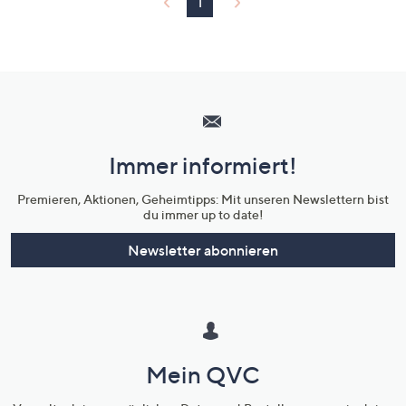
1
Hilfeseiten,
Service
und
Immer informiert!
Unternehmensinformationen
Premieren, Aktionen, Geheimtipps: Mit unseren Newslettern bist
du immer up to date!
Newsletter abonnieren
Mein QVC