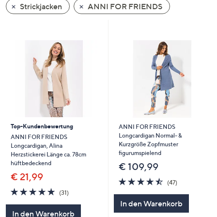
Strickjacken
ANNI FOR FRIENDS
oder
wischen
Sie
auf
Touch-
Geräten
nach
links
bzw.
rechts,
um
Top-Kundenbewertung
ANNI FOR FRIENDS
diese
Longcardigan Normal- &
ANNI FOR FRIENDS
Kurzgröße Zopfmuster
Longcardigan, Alina
anzuzeigen.
figurumspielend
Herzstickerei Länge ca. 78cm
hüftbedeckend
€ 109,99
€ 21,99
4.5
47
(47)
von
Bewertungen
4.7
31
(31)
5
von
Bewertungen
In den Warenkorb
5
In den Warenkorb