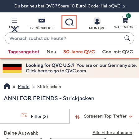
Du bist neu bei QVC? Spare 10 Euro! Code: HalloQVC
Zum
Hauptinhalt
springen
0
MENÜ
WARENKORB
TV-RÜCKBLICK
MEIN QVC
Wonach
suchst
Wenn
du
Tagesangebot
Neu
30 Jahre QVC
Cool mit QVC
Vorschläge
heute?
verfügbar
sind,
verwenden
Sie
Mode
Strickjacken
die
ANNI FOR FRIENDS - Strickjacken
Pfeiltasten
nach
oben
Sortieren:
Top-Treffer
Filter
(2)
und
nach
Deine Auswahl:
Alle Filter aufheben
unten