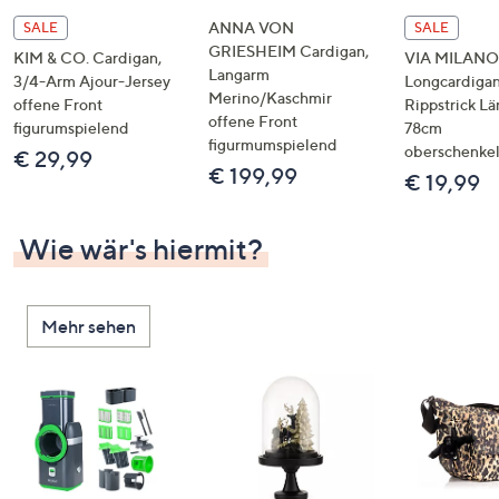
ANNA VON
SALE
SALE
GRIESHEIM Cardigan,
KIM & CO. Cardigan,
VIA MILANO
Langarm
3/4-Arm Ajour-Jersey
Longcardiga
Merino/Kaschmir
offene Front
Rippstrick Lä
offene Front
figurumspielend
78cm
figurmumspielend
oberschenke
€ 29,99
€ 199,99
€ 19,99
Wie wär's hiermit?
Mehr sehen