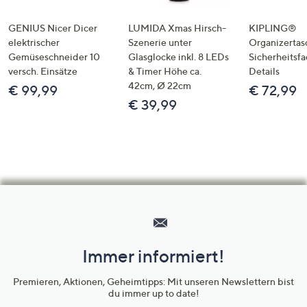
GENIUS Nicer Dicer
LUMIDA Xmas Hirsch-
KIPLING®
elektrischer
Szenerie unter
Organizertas
Gemüseschneider 10
Glasglocke inkl. 8 LEDs
Sicherheitsf
versch. Einsätze
& Timer Höhe ca.
Details
42cm, Ø 22cm
€ 99,99
€ 72,99
€ 39,99
Hilfeseiten,
Service
und
Immer informiert!
Unternehmensinformationen
Premieren, Aktionen, Geheimtipps: Mit unseren Newslettern bist
du immer up to date!