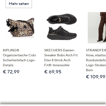
Mehr sehen
KIPLING®
SKECHERS Damen-
STRANDFEIN
Organizertasche Cido
Sneaker Bobs Arch Fit
Hose, elastis
Sicherheitsfach Logo-
Elev 8 Strick Arch
Rundumdeh
Details
Fit®-Innensohle
Logo-Sticker
Bein
€ 72,99
€ 69,95
€ 109,99