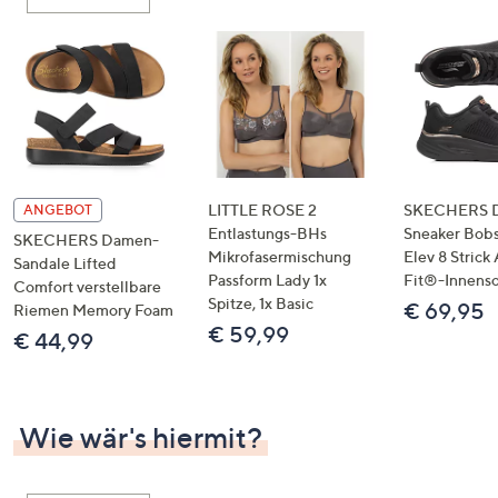
oder
wischen
Sie
auf
Touch-
Geräten
nach
links
LITTLE ROSE 2
SKECHERS 
ANGEBOT
bzw.
Entlastungs-BHs
Sneaker Bobs
SKECHERS Damen-
Mikrofasermischung
Elev 8 Strick
rechts,
Sandale Lifted
Passform Lady 1x
Fit®-Innens
um
Comfort verstellbare
Spitze, 1x Basic
€ 69,95
Riemen Memory Foam
diese
€ 59,99
€ 44,99
anzuzeigen.
Wie wär's hiermit?