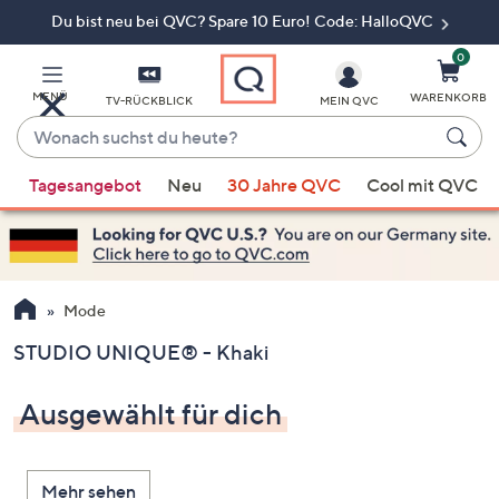
Du bist neu bei QVC? Spare 10 Euro! Code: HalloQVC
Zum
Hauptinhalt
springen
0
MENÜ
WARENKORB
TV-RÜCKBLICK
MEIN QVC
Wonach
suchst
Wenn
du
Tagesangebot
Neu
30 Jahre QVC
Cool mit QVC
Vorschläge
heute?
verfügbar
sind,
verwenden
Sie
Mode
die
STUDIO UNIQUE® - Khaki
Pfeiltasten
nach
Ausgewählt für dich
oben
und
nach
Mehr sehen
unten