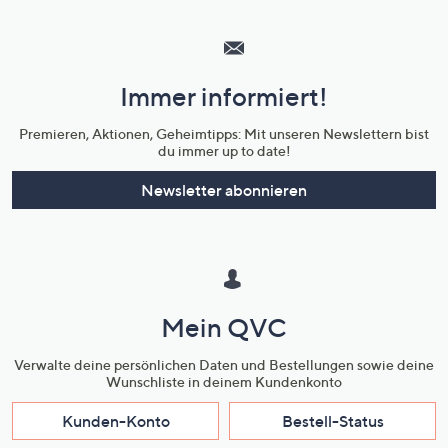
Hilfeseiten,
Service
und
Immer informiert!
Unternehmensinformationen
Premieren, Aktionen, Geheimtipps: Mit unseren Newslettern bist
du immer up to date!
Newsletter abonnieren
Mein QVC
Verwalte deine persönlichen Daten und Bestellungen sowie deine
Wunschliste in deinem Kundenkonto
Kunden-Konto
Bestell-Status