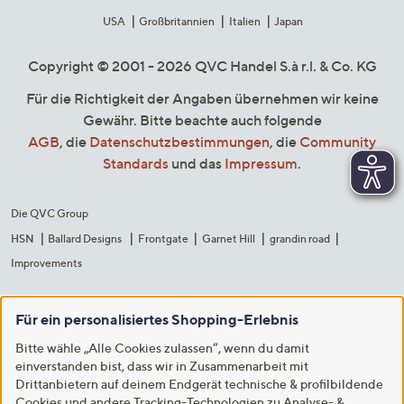
USA
Großbritannien
Italien
Japan
Copyright © 2001 - 2026 QVC Handel S.à r.l. & Co. KG
Für die Richtigkeit der Angaben übernehmen wir keine
Gewähr. Bitte beachte auch folgende
AGB
, die
Datenschutzbestimmungen
, die
Community
Standards
und das
Impressum
.
Die QVC Group
HSN
Ballard Designs
Frontgate
Garnet Hill
grandin road
Improvements
Für ein personalisiertes Shopping-Erlebnis
Bitte wähle „Alle Cookies zulassen“, wenn du damit
einverstanden bist, dass wir in Zusammenarbeit mit
Drittanbietern auf deinem Endgerät technische & profilbildende
Cookies und andere Tracking-Technologien zu Analyse- &