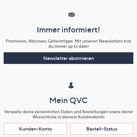
Hilfeseiten,
Service
und
Immer informiert!
Unternehmensinformationen
Premieren, Aktionen, Geheimtipps: Mit unseren Newslettern bist
du immer up to date!
Newsletter abonnieren
Mein QVC
Verwalte deine persönlichen Daten und Bestellungen sowie deine
Wunschliste in deinem Kundenkonto
Kunden-Konto
Bestell-Status