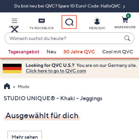
Du bist neu bei QVC? Spare 10 Euro! Code: HalloQVC
Zum
Hauptinhalt
springen
0
MENÜ
WARENKORB
TV-RÜCKBLICK
MEIN QVC
Wonach
suchst
Wenn
du
Tagesangebot
Neu
30 Jahre QVC
Cool mit QVC
Vorschläge
heute?
verfügbar
sind,
verwenden
Sie
Mode
die
STUDIO UNIQUE® - Khaki - Jeggings
Pfeiltasten
nach
Ausgewählt für dich
oben
und
nach
Mehr sehen
unten