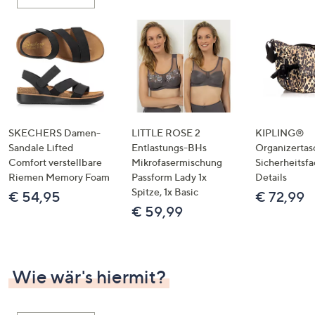
oder
wischen
Sie
auf
Touch-
Geräten
nach
links
SKECHERS Damen-
LITTLE ROSE 2
KIPLING®
bzw.
Sandale Lifted
Entlastungs-BHs
Organizertas
Comfort verstellbare
Mikrofasermischung
Sicherheitsf
rechts,
Riemen Memory Foam
Passform Lady 1x
Details
um
Spitze, 1x Basic
€ 54,95
€ 72,99
diese
€ 59,99
anzuzeigen.
Wie wär's hiermit?