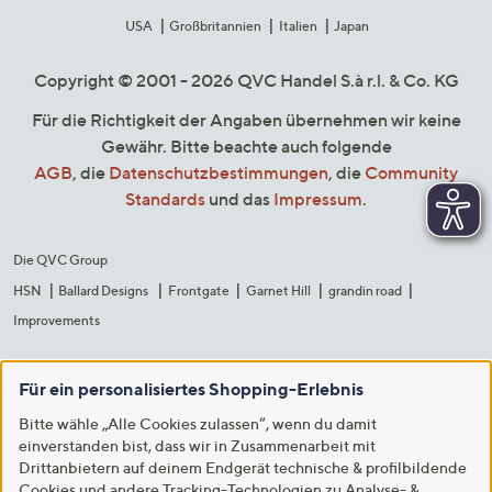
USA
Großbritannien
Italien
Japan
Copyright © 2001 - 2026 QVC Handel S.à r.l. & Co. KG
Für die Richtigkeit der Angaben übernehmen wir keine
Gewähr. Bitte beachte auch folgende
AGB
, die
Datenschutzbestimmungen
, die
Community
Standards
und das
Impressum
.
Die QVC Group
HSN
Ballard Designs
Frontgate
Garnet Hill
grandin road
Improvements
Für ein personalisiertes Shopping-Erlebnis
Bitte wähle „Alle Cookies zulassen“, wenn du damit
einverstanden bist, dass wir in Zusammenarbeit mit
Drittanbietern auf deinem Endgerät technische & profilbildende
Cookies und andere Tracking-Technologien zu Analyse- &