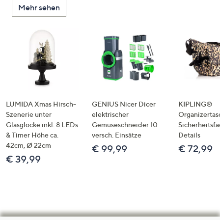
Mehr sehen
LUMIDA Xmas Hirsch-
GENIUS Nicer Dicer
KIPLING®
Szenerie unter
elektrischer
Organizertas
Glasglocke inkl. 8 LEDs
Gemüseschneider 10
Sicherheitsf
& Timer Höhe ca.
versch. Einsätze
Details
42cm, Ø 22cm
€ 99,99
€ 72,99
€ 39,99