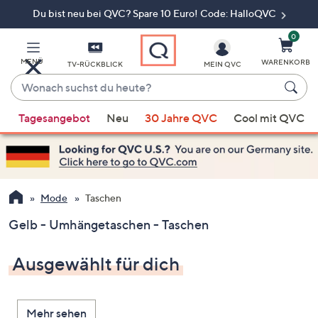
Du bist neu bei QVC? Spare 10 Euro! Code: HalloQVC
Zum
Hauptinhalt
springen
0
MENÜ
WARENKORB
TV-RÜCKBLICK
MEIN QVC
Wonach
suchst
Wenn
du
Tagesangebot
Neu
30 Jahre QVC
Cool mit QVC
Vorschläge
heute?
verfügbar
sind,
verwenden
Sie
Mode
Taschen
die
Gelb - Umhängetaschen - Taschen
Pfeiltasten
nach
Ausgewählt für dich
oben
und
nach
Mehr sehen
unten