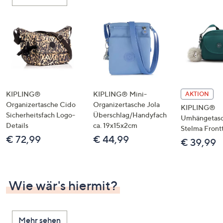
oder
wischen
Sie
auf
Touch-
Geräten
nach
links
KIPLING®
KIPLING® Mini-
AKTION
bzw.
Organizertasche Cido
Organizertasche Jola
KIPLING®
Sicherheitsfach Logo-
Überschlag/Handyfach
rechts,
Umhängetas
Details
ca. 19x15x2cm
um
Stelma Front
€ 72,99
€ 44,99
diese
€ 39,99
anzuzeigen.
Wie wär's hiermit?
Mehr sehen