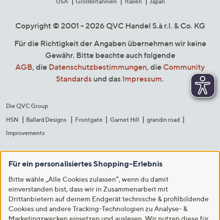
USA
Großbritannien
Italien
Japan
Copyright © 2001 - 2026 QVC Handel S.à r.l. & Co. KG
Für die Richtigkeit der Angaben übernehmen wir keine
Gewähr. Bitte beachte auch folgende
AGB
, die
Datenschutzbestimmungen
, die
Community
Standards
und das
Impressum
.
Die QVC Group
HSN
Ballard Designs
Frontgate
Garnet Hill
grandin road
Improvements
Für ein personalisiertes Shopping-Erlebnis
Bitte wähle „Alle Cookies zulassen“, wenn du damit
einverstanden bist, dass wir in Zusammenarbeit mit
Drittanbietern auf deinem Endgerät technische & profilbildende
Cookies und andere Tracking-Technologien zu Analyse- &
Marketingzwecken einsetzen und auslesen. Wir nutzen diese für