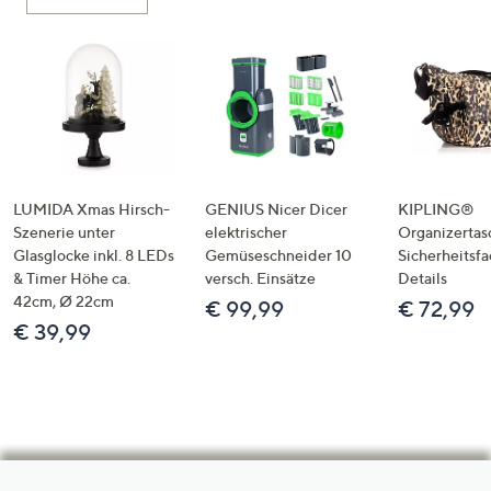
LUMIDA Xmas Hirsch-
GENIUS Nicer Dicer
KIPLING®
Szenerie unter
elektrischer
Organizertas
Glasglocke inkl. 8 LEDs
Gemüseschneider 10
Sicherheitsf
& Timer Höhe ca.
versch. Einsätze
Details
42cm, Ø 22cm
€ 99,99
€ 72,99
€ 39,99
Hilfeseiten,