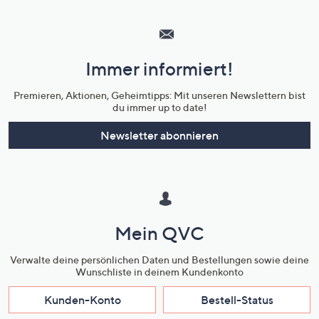
Hilfeseiten,
Service
und
Immer informiert!
Unternehmensinformationen
Premieren, Aktionen, Geheimtipps: Mit unseren Newslettern bist
du immer up to date!
Newsletter abonnieren
Mein QVC
Verwalte deine persönlichen Daten und Bestellungen sowie deine
Wunschliste in deinem Kundenkonto
Kunden-Konto
Bestell-Status