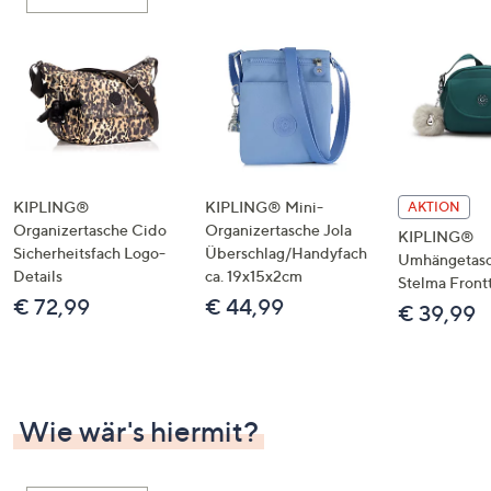
oder
wischen
Sie
auf
Touch-
Geräten
nach
links
KIPLING®
KIPLING® Mini-
AKTION
bzw.
Organizertasche Cido
Organizertasche Jola
KIPLING®
Sicherheitsfach Logo-
Überschlag/Handyfach
rechts,
Umhängetas
Details
ca. 19x15x2cm
um
Stelma Front
€ 72,99
€ 44,99
diese
€ 39,99
anzuzeigen.
Wie wär's hiermit?