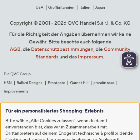
USA
Großbritannien
Italien
Japan
Copyright © 2001 - 2026 QVC Handel S.à r.l. & Co. KG
Für die Richtigkeit der Angaben übernehmen wir keine
Gewähr. Bitte beachte auch folgende
AGB
, die
Datenschutzbestimmungen
, die
Community
Standards
und das
Impressum
.
Die QVC Group
HSN
Ballard Designs
Frontgate
Garnet Hill
grandin road
Improvements
Für ein personalisiertes Shopping-Erlebnis
Bitte wähle „Alle Cookies zulassen“, wenn du damit
einverstanden bist, dass wir in Zusammenarbeit mit
Drittanbietern auf deinem Endgerät technische & profilbildende
Cookies und andere Tracking-Technologien zu Analyse- &