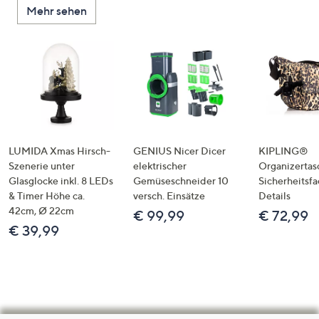
Mehr sehen
LUMIDA Xmas Hirsch-
GENIUS Nicer Dicer
KIPLING®
Szenerie unter
elektrischer
Organizertas
Glasglocke inkl. 8 LEDs
Gemüseschneider 10
Sicherheitsf
& Timer Höhe ca.
versch. Einsätze
Details
42cm, Ø 22cm
€ 99,99
€ 72,99
€ 39,99