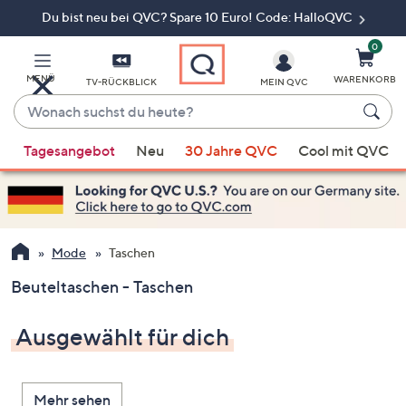
Du bist neu bei QVC? Spare 10 Euro! Code: HalloQVC
Zum
Hauptinhalt
springen
0
MENÜ
WARENKORB
TV-RÜCKBLICK
MEIN QVC
Wonach
suchst
Wenn
du
Tagesangebot
Neu
30 Jahre QVC
Cool mit QVC
Vorschläge
heute?
verfügbar
sind,
verwenden
Sie
Mode
Taschen
die
Beuteltaschen - Taschen
Pfeiltasten
nach
Ausgewählt für dich
oben
und
nach
Mehr sehen
unten