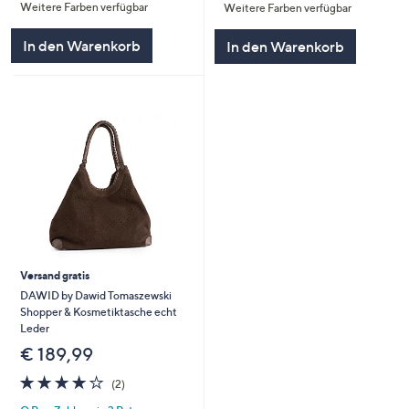
Weitere Farben verfügbar
Weitere Farben verfügbar
In den Warenkorb
In den Warenkorb
Versand gratis
DAWID by Dawid Tomaszewski
Shopper & Kosmetiktasche echt
Leder
€ 189,99
4.0
2
(2)
von
Bewertungen