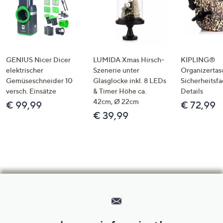
GENIUS Nicer Dicer
LUMIDA Xmas Hirsch-
KIPLING®
elektrischer
Szenerie unter
Organizertas
Gemüseschneider 10
Glasglocke inkl. 8 LEDs
Sicherheitsf
versch. Einsätze
& Timer Höhe ca.
Details
42cm, Ø 22cm
€ 99,99
€ 72,99
€ 39,99
Hilfeseiten,
Service
und