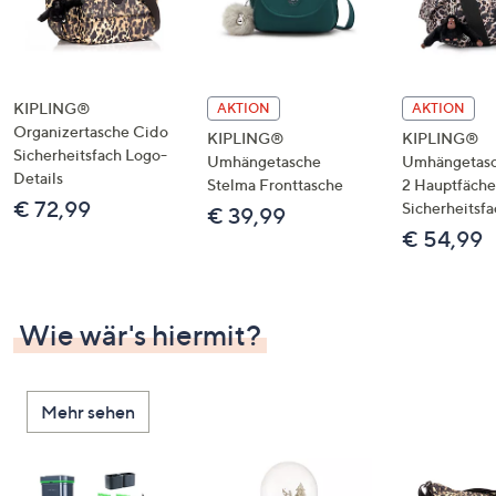
KIPLING®
AKTION
AKTION
Organizertasche Cido
KIPLING®
KIPLING®
Sicherheitsfach Logo-
Umhängetasche
Umhängetasc
Details
Stelma Fronttasche
2 Hauptfäche
€ 72,99
Sicherheitsfa
€ 39,99
€ 54,99
Wie wär's hiermit?
Mehr sehen