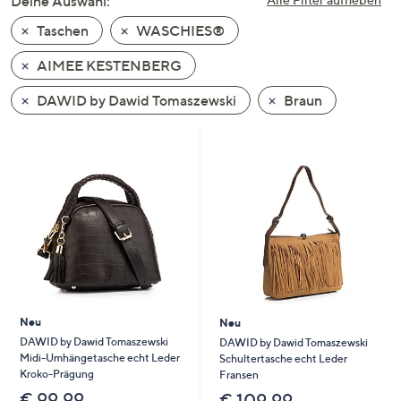
Deine Auswahl:
unten
Taschen
WASCHIES®
oder
wischen
AIMEE KESTENBERG
Sie
auf
DAWID by Dawid Tomaszewski
Braun
Touch-
Geräten
nach
links
bzw.
rechts,
um
diese
anzuzeigen.
Neu
Neu
DAWID by Dawid Tomaszewski
DAWID by Dawid Tomaszewski
Midi-Umhängetasche echt Leder
Schultertasche echt Leder
Kroko-Prägung
Fransen
€ 99,99
€ 109,99