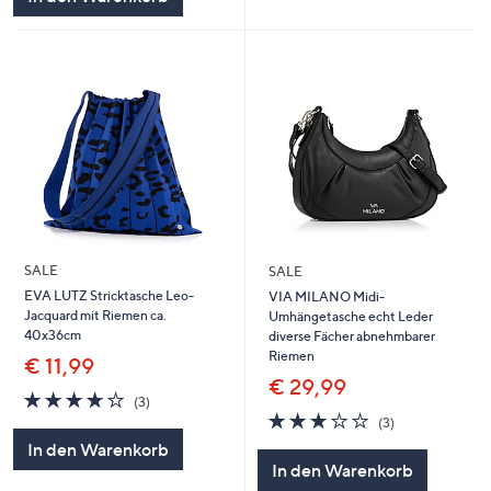
SALE
SALE
EVA LUTZ Stricktasche Leo-
VIA MILANO Midi-
Jacquard mit Riemen ca.
Umhängetasche echt Leder
40x36cm
diverse Fächer abnehmbarer
Riemen
€ 11,99
€ 29,99
3.7
3
(3)
von
Bewertungen
2.7
3
(3)
5
von
Bewertungen
In den Warenkorb
5
In den Warenkorb