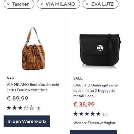
Taschen
VIA MILANO
EVA LUTZ
oder
wischen
Sie
auf
Touch-
Geräten
nach
links
bzw.
rechts,
um
Neu
SALE
diese
VIA MILANO Beuteltasche echt
EVA LUTZ Umhängetasche
Leder Fransen Mittelfach
Leder-Imitat 2 Tragegurte
anzuzeigen.
Metall-Logo
€ 89,99
€ 38,99
3.0
1
(1)
von
Bewertungen
4.7
3
(3)
5
von
Bewertungen
In den Warenkorb
Weitere Farben verfügbar
5