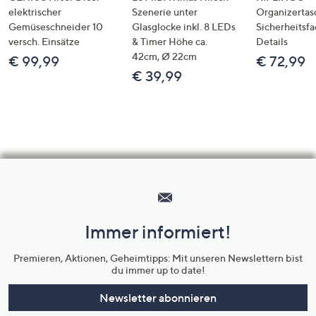
elektrischer
Szenerie unter
Organizertas
Gemüseschneider 10
Glasglocke inkl. 8 LEDs
Sicherheitsf
versch. Einsätze
& Timer Höhe ca.
Details
42cm, Ø 22cm
€ 99,99
€ 72,99
€ 39,99
Hilfeseiten,
Service
und
Immer informiert!
Unternehmensinformationen
Premieren, Aktionen, Geheimtipps: Mit unseren Newslettern bist
du immer up to date!
Newsletter abonnieren