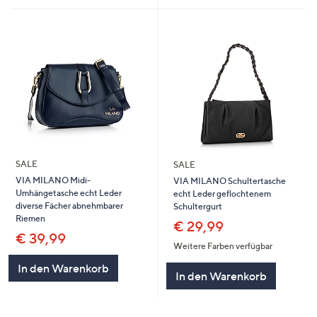
SALE
SALE
VIA MILANO Midi-
VIA MILANO Schultertasche
Umhängetasche echt Leder
echt Leder geflochtenem
diverse Fächer abnehmbarer
Schultergurt
Riemen
€ 29,99
€ 39,99
Weitere Farben verfügbar
In den Warenkorb
In den Warenkorb