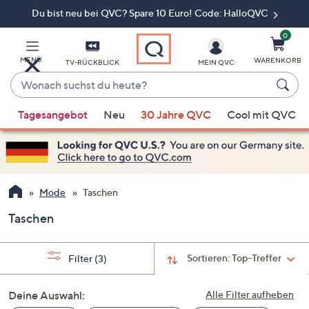
Du bist neu bei QVC? Spare 10 Euro! Code: HalloQVC
Zum
Hauptinhalt
springen
0
MENÜ
WARENKORB
TV-RÜCKBLICK
MEIN QVC
Wonach
suchst
Wenn
du
Tagesangebot
Neu
30 Jahre QVC
Cool mit QVC
Vorschläge
heute?
verfügbar
sind,
verwenden
Sie
Mode
Taschen
die
Taschen
Pfeiltasten
nach
oben
Sortieren:
Top-Treffer
Filter
(3)
und
nach
Deine Auswahl:
Alle Filter aufheben
unten