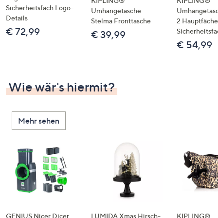
KIPLING®
KIPLING®
Sicherheitsfach Logo-
Umhängetasche
Umhängetasc
Details
Stelma Fronttasche
2 Hauptfäche
€ 72,99
Sicherheitsfa
€ 39,99
€ 54,99
Wie wär's hiermit?
Mehr sehen
GENIUS Nicer Dicer
LUMIDA Xmas Hirsch-
KIPLING®