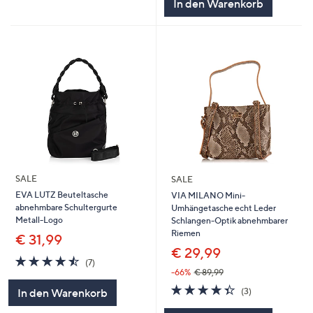
In den Warenkorb
SALE
SALE
EVA LUTZ Beuteltasche
VIA MILANO Mini-
abnehmbare Schultergurte
Umhängetasche echt Leder
Metall-Logo
Schlangen-Optik abnehmbarer
Riemen
€ 31,99
€ 29,99
4.4
7
(7)
von
Bewertungen
-66%
€ 89,99
5
4.3
3
(3)
In den Warenkorb
von
Bewertungen
5