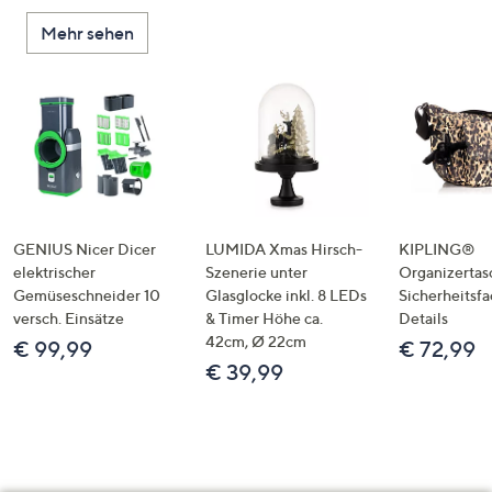
Mehr sehen
GENIUS Nicer Dicer
LUMIDA Xmas Hirsch-
KIPLING®
elektrischer
Szenerie unter
Organizertas
Gemüseschneider 10
Glasglocke inkl. 8 LEDs
Sicherheitsf
versch. Einsätze
& Timer Höhe ca.
Details
42cm, Ø 22cm
€ 99,99
€ 72,99
€ 39,99