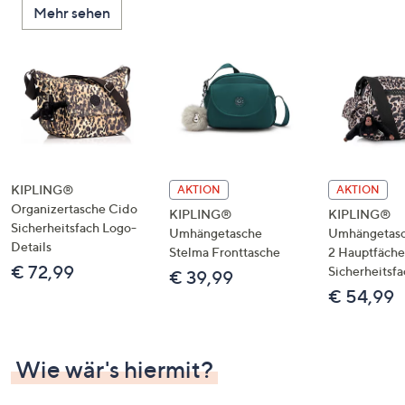
Mehr sehen
unten
oder
wischen
Sie
auf
Touch-
Geräten
nach
links
KIPLING®
AKTION
AKTION
bzw.
Organizertasche Cido
KIPLING®
KIPLING®
Sicherheitsfach Logo-
rechts,
Umhängetasche
Umhängetasc
Details
um
Stelma Fronttasche
2 Hauptfäche
€ 72,99
Sicherheitsfa
diese
€ 39,99
€ 54,99
anzuzeigen.
Wie wär's hiermit?