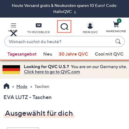
Heute Versand gratis & Neukunden sparen 10 Euro! Code:
Zum
Hauptinhalt
HalloQVC
springen
0
MENÜ
WARENKORB
TV-RÜCKBLICK
MEIN QVC
Wonach
suchst
Wenn
du
Tagesangebot
Neu
30 Jahre QVC
Cool mit QVC
Vorschläge
heute?
verfügbar
sind,
verwenden
Sie
Mode
Taschen
die
EVA LUTZ - Taschen
Pfeiltasten
nach
Ausgewählt für dich
oben
und
nach