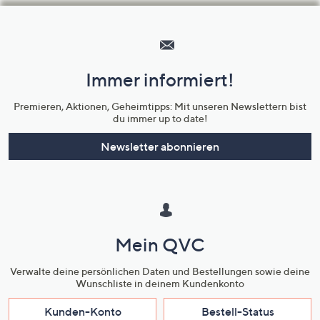
Hilfeseiten,
Service
und
Immer informiert!
Unternehmensinformationen
Premieren, Aktionen, Geheimtipps: Mit unseren Newslettern bist
du immer up to date!
Newsletter abonnieren
Mein QVC
Verwalte deine persönlichen Daten und Bestellungen sowie deine
Wunschliste in deinem Kundenkonto
Kunden-Konto
Bestell-Status