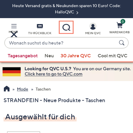
Heute Versand gratis & Neukunden sparen 10 Euro! Code:
Zum
Hauptinhalt
HalloQVC
springen
0
MENÜ
WARENKORB
TV-RÜCKBLICK
MEIN QVC
Wonach
suchst
Wenn
du
Tagesangebot
Neu
30 Jahre QVC
Cool mit QVC
Vorschläge
heute?
verfügbar
sind,
verwenden
Sie
Mode
Taschen
die
STRANDFEIN - Neue Produkte - Taschen
Pfeiltasten
nach
Ausgewählt für dich
oben
und
nach