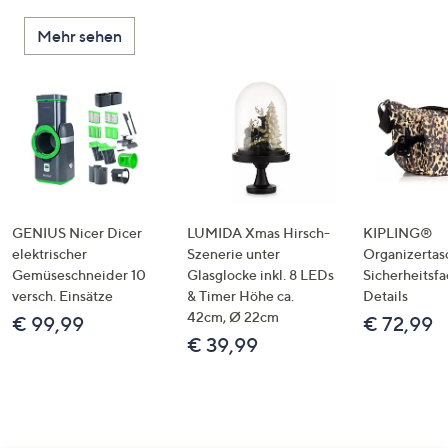
Mehr sehen
GENIUS Nicer Dicer
LUMIDA Xmas Hirsch-
KIPLING®
elektrischer
Szenerie unter
Organizertas
Gemüseschneider 10
Glasglocke inkl. 8 LEDs
Sicherheitsf
versch. Einsätze
& Timer Höhe ca.
Details
42cm, Ø 22cm
€ 99,99
€ 72,99
€ 39,99