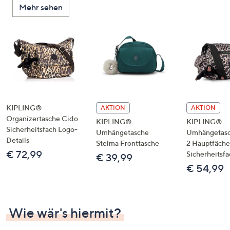
Mehr sehen
unten
oder
wischen
Sie
auf
Touch-
Geräten
nach
links
KIPLING®
AKTION
AKTION
bzw.
Organizertasche Cido
KIPLING®
KIPLING®
Sicherheitsfach Logo-
rechts,
Umhängetasche
Umhängetasc
Details
um
Stelma Fronttasche
2 Hauptfäche
€ 72,99
Sicherheitsfa
diese
€ 39,99
€ 54,99
anzuzeigen.
Wie wär's hiermit?