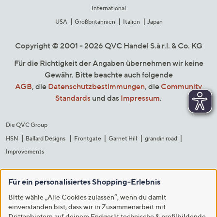
International
USA
Großbritannien
Italien
Japan
Copyright © 2001 - 2026 QVC Handel S.à r.l. & Co. KG
Für die Richtigkeit der Angaben übernehmen wir keine
Gewähr. Bitte beachte auch folgende
AGB
, die
Datenschutzbestimmungen
, die
Community
Standards
und das
Impressum
.
Die QVC Group
HSN
Ballard Designs
Frontgate
Garnet Hill
grandin road
Improvements
Für ein personalisiertes Shopping-Erlebnis
Bitte wähle „Alle Cookies zulassen“, wenn du damit
einverstanden bist, dass wir in Zusammenarbeit mit
Drittanbietern auf deinem Endgerät technische & profilbildende