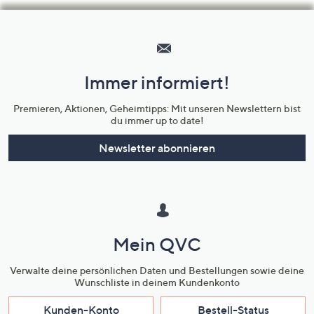
Hilfeseiten,
Service
und
Immer informiert!
Unternehmensinformationen
Premieren, Aktionen, Geheimtipps: Mit unseren Newslettern bist
du immer up to date!
Newsletter abonnieren
Mein QVC
Verwalte deine persönlichen Daten und Bestellungen sowie deine
Wunschliste in deinem Kundenkonto
Kunden-Konto
Bestell-Status