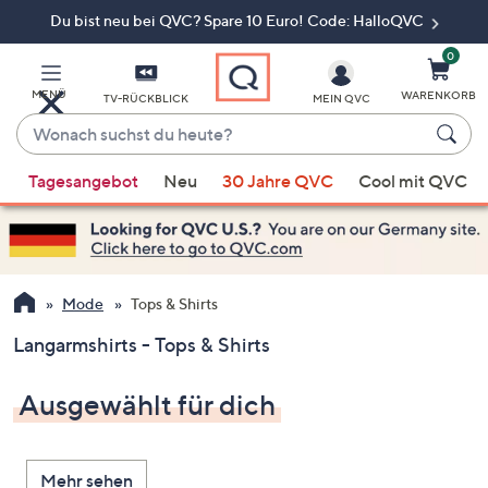
Du bist neu bei QVC? Spare 10 Euro! Code: HalloQVC
Zum
Hauptinhalt
springen
0
MENÜ
WARENKORB
TV-RÜCKBLICK
MEIN QVC
Wonach
suchst
Wenn
du
Tagesangebot
Neu
30 Jahre QVC
Cool mit QVC
Vorschläge
heute?
verfügbar
sind,
verwenden
Sie
Mode
Tops & Shirts
die
Langarmshirts - Tops & Shirts
Pfeiltasten
nach
Ausgewählt für dich
oben
und
nach
Mehr sehen
unten