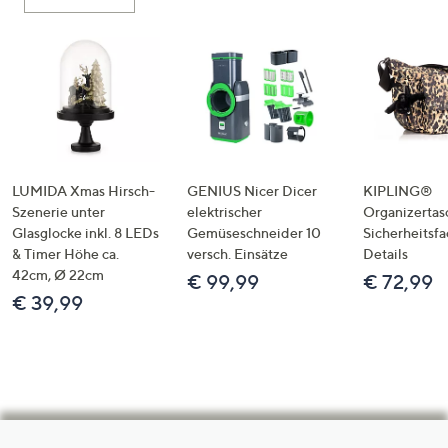
LUMIDA Xmas Hirsch-
GENIUS Nicer Dicer
KIPLING®
Szenerie unter
elektrischer
Organizertas
Glasglocke inkl. 8 LEDs
Gemüseschneider 10
Sicherheitsf
& Timer Höhe ca.
versch. Einsätze
Details
42cm, Ø 22cm
€ 99,99
€ 72,99
€ 39,99
Hilfeseiten,