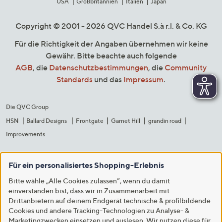
USA
Großbritannien
Italien
Japan
Copyright © 2001 - 2026 QVC Handel S.à r.l. & Co. KG
Für die Richtigkeit der Angaben übernehmen wir keine
Gewähr. Bitte beachte auch folgende
AGB
, die
Datenschutzbestimmungen
, die
Community
Standards
und das
Impressum
.
Die QVC Group
HSN
Ballard Designs
Frontgate
Garnet Hill
grandin road
Improvements
Für ein personalisiertes Shopping-Erlebnis
Bitte wähle „Alle Cookies zulassen“, wenn du damit
einverstanden bist, dass wir in Zusammenarbeit mit
Drittanbietern auf deinem Endgerät technische & profilbildende
Cookies und andere Tracking-Technologien zu Analyse- &
Marketingzwecken einsetzen und auslesen. Wir nutzen diese für