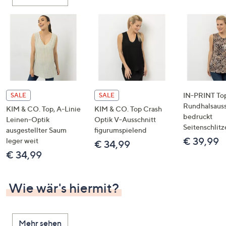
oder
wischen
Sie
auf
Touch-
Geräten
nach
links
IN-PRINT To
SALE
SALE
bzw.
Rundhalsauss
KIM & CO. Top, A-Linie
KIM & CO. Top Crash
bedruckt
rechts,
Leinen-Optik
Optik V-Ausschnitt
Seitenschlitz
um
ausgestellter Saum
figurumspielend
€ 39,99
leger weit
diese
€ 34,99
€ 34,99
anzuzeigen.
Wie wär's hiermit?
Mehr sehen