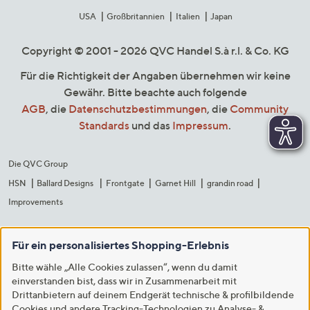
USA
Großbritannien
Italien
Japan
Copyright © 2001 - 2026 QVC Handel S.à r.l. & Co. KG
Für die Richtigkeit der Angaben übernehmen wir keine
Gewähr. Bitte beachte auch folgende
AGB
, die
Datenschutzbestimmungen
, die
Community
Standards
und das
Impressum
.
Die QVC Group
HSN
Ballard Designs
Frontgate
Garnet Hill
grandin road
Improvements
Für ein personalisiertes Shopping-Erlebnis
Bitte wähle „Alle Cookies zulassen“, wenn du damit
einverstanden bist, dass wir in Zusammenarbeit mit
Drittanbietern auf deinem Endgerät technische & profilbildende
Cookies und andere Tracking-Technologien zu Analyse- &