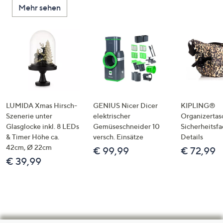
Mehr sehen
LUMIDA Xmas Hirsch-
GENIUS Nicer Dicer
KIPLING®
Szenerie unter
elektrischer
Organizertas
Glasglocke inkl. 8 LEDs
Gemüseschneider 10
Sicherheitsf
& Timer Höhe ca.
versch. Einsätze
Details
42cm, Ø 22cm
€ 99,99
€ 72,99
€ 39,99