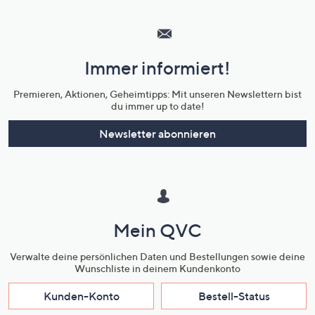
Hilfeseiten,
Service
und
Immer informiert!
Unternehmensinformationen
Premieren, Aktionen, Geheimtipps: Mit unseren Newslettern bist
du immer up to date!
Newsletter abonnieren
Mein QVC
Verwalte deine persönlichen Daten und Bestellungen sowie deine
Wunschliste in deinem Kundenkonto
Kunden-Konto
Bestell-Status