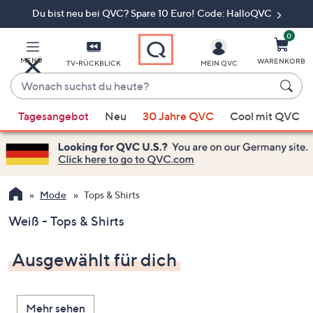
Du bist neu bei QVC? Spare 10 Euro! Code: HalloQVC
Zum
Hauptinhalt
springen
0
MENÜ
WARENKORB
TV-RÜCKBLICK
MEIN QVC
Wonach
suchst
Wenn
du
Tagesangebot
Neu
30 Jahre QVC
Cool mit QVC
Vorschläge
heute?
verfügbar
sind,
verwenden
Sie
Mode
Tops & Shirts
die
Weiß - Tops & Shirts
Pfeiltasten
nach
Ausgewählt für dich
oben
und
nach
Mehr sehen
unten