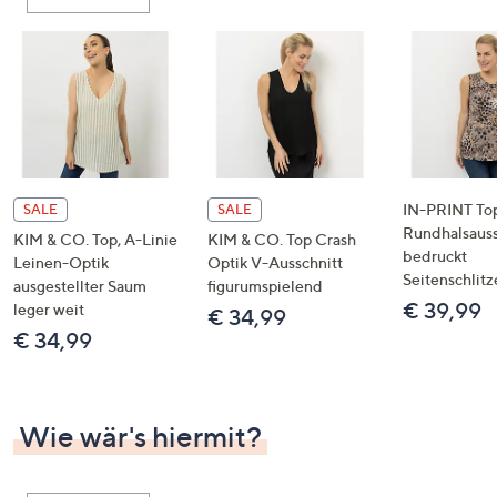
oder
wischen
Sie
auf
Touch-
Geräten
nach
links
IN-PRINT To
SALE
SALE
bzw.
Rundhalsauss
KIM & CO. Top, A-Linie
KIM & CO. Top Crash
bedruckt
rechts,
Leinen-Optik
Optik V-Ausschnitt
Seitenschlitz
um
ausgestellter Saum
figurumspielend
€ 39,99
leger weit
diese
€ 34,99
€ 34,99
anzuzeigen.
Wie wär's hiermit?