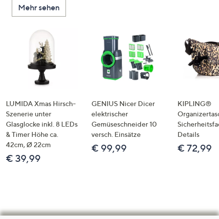
Mehr sehen
LUMIDA Xmas Hirsch-
GENIUS Nicer Dicer
KIPLING®
Szenerie unter
elektrischer
Organizertas
Glasglocke inkl. 8 LEDs
Gemüseschneider 10
Sicherheitsf
& Timer Höhe ca.
versch. Einsätze
Details
42cm, Ø 22cm
€ 99,99
€ 72,99
€ 39,99