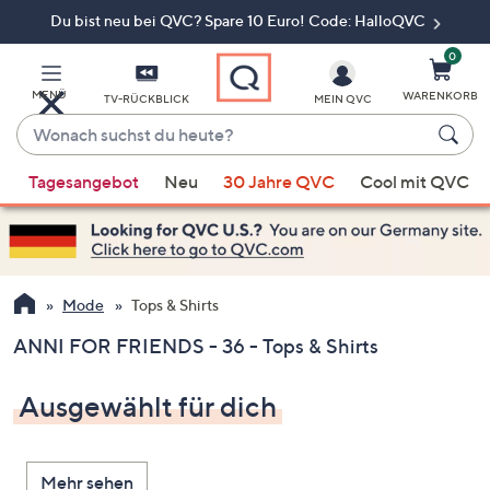
Du bist neu bei QVC? Spare 10 Euro! Code: HalloQVC
Zum
Hauptinhalt
springen
0
MENÜ
WARENKORB
TV-RÜCKBLICK
MEIN QVC
Wonach
suchst
Wenn
du
Tagesangebot
Neu
30 Jahre QVC
Cool mit QVC
Vorschläge
heute?
verfügbar
sind,
verwenden
Sie
Mode
Tops & Shirts
die
ANNI FOR FRIENDS - 36 - Tops & Shirts
Pfeiltasten
nach
Ausgewählt für dich
oben
und
nach
Mehr sehen
unten