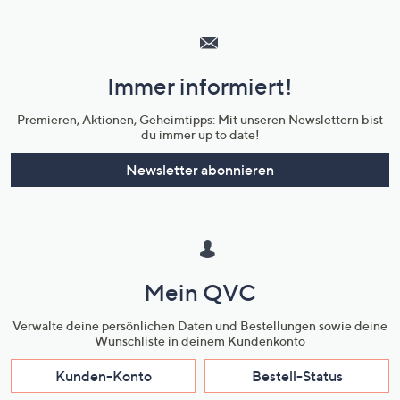
Hilfeseiten,
Service
und
Immer informiert!
Unternehmensinformationen
Premieren, Aktionen, Geheimtipps: Mit unseren Newslettern bist
du immer up to date!
Newsletter abonnieren
Mein QVC
Verwalte deine persönlichen Daten und Bestellungen sowie deine
Wunschliste in deinem Kundenkonto
Kunden-Konto
Bestell-Status