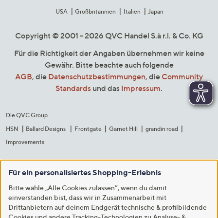
USA
Großbritannien
Italien
Japan
Copyright © 2001 - 2026 QVC Handel S.à r.l. & Co. KG
Für die Richtigkeit der Angaben übernehmen wir keine
Gewähr. Bitte beachte auch folgende
AGB
, die
Datenschutzbestimmungen
, die
Community
Standards
und das
Impressum
.
Die QVC Group
HSN
Ballard Designs
Frontgate
Garnet Hill
grandin road
Improvements
Für ein personalisiertes Shopping-Erlebnis
Bitte wähle „Alle Cookies zulassen“, wenn du damit
einverstanden bist, dass wir in Zusammenarbeit mit
Drittanbietern auf deinem Endgerät technische & profilbildende
Cookies und andere Tracking-Technologien zu Analyse- &