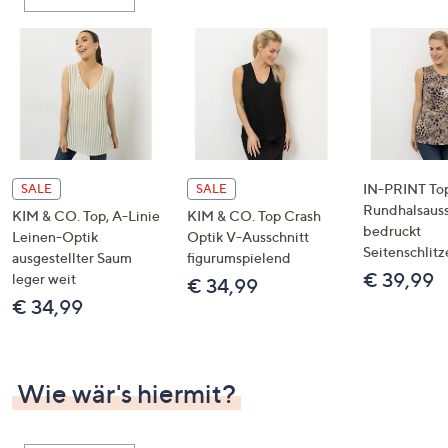
oder
wischen
Sie
auf
Touch-
Geräten
nach
links
IN-PRINT To
SALE
SALE
bzw.
Rundhalsauss
KIM & CO. Top, A-Linie
KIM & CO. Top Crash
bedruckt
rechts,
Leinen-Optik
Optik V-Ausschnitt
Seitenschlitz
um
ausgestellter Saum
figurumspielend
€ 39,99
leger weit
diese
€ 34,99
€ 34,99
anzuzeigen.
Wie wär's hiermit?