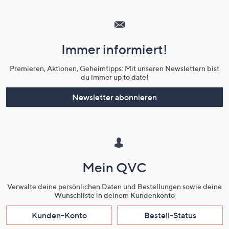
Hilfeseiten,
Service
und
Immer informiert!
Unternehmensinformationen
Premieren, Aktionen, Geheimtipps: Mit unseren Newslettern bist
du immer up to date!
Newsletter abonnieren
Mein QVC
Verwalte deine persönlichen Daten und Bestellungen sowie deine
Wunschliste in deinem Kundenkonto
Kunden-Konto
Bestell-Status