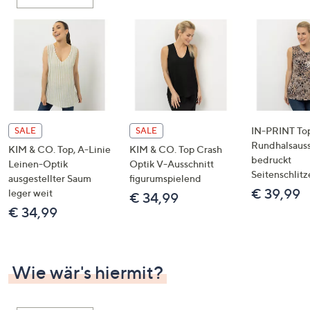
oder
wischen
Sie
auf
Touch-
Geräten
nach
links
IN-PRINT To
SALE
SALE
bzw.
Rundhalsauss
KIM & CO. Top, A-Linie
KIM & CO. Top Crash
bedruckt
rechts,
Leinen-Optik
Optik V-Ausschnitt
Seitenschlitz
um
ausgestellter Saum
figurumspielend
€ 39,99
leger weit
diese
€ 34,99
€ 34,99
anzuzeigen.
Wie wär's hiermit?