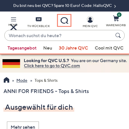
Du bist neu bei QVC? Spare 10 Euro! Code: HalloQVC
Zum
Hauptinhalt
springen
0
MENÜ
WARENKORB
TV-RÜCKBLICK
MEIN QVC
Wonach
suchst
Wenn
du
Tagesangebot
Neu
30 Jahre QVC
Cool mit QVC
Vorschläge
heute?
verfügbar
sind,
verwenden
Sie
Mode
Tops & Shirts
die
ANNI FOR FRIENDS - Tops & Shirts
Pfeiltasten
nach
Ausgewählt für dich
oben
und
nach
Mehr sehen
unten