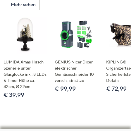
Mehr sehen
LUMIDA Xmas Hirsch-
GENIUS Nicer Dicer
KIPLING®
Szenerie unter
elektrischer
Organizertas
Glasglocke inkl. 8 LEDs
Gemüseschneider 10
Sicherheitsf
& Timer Höhe ca.
versch. Einsätze
Details
42cm, Ø 22cm
€ 99,99
€ 72,99
€ 39,99