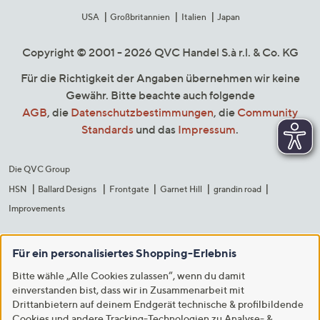
USA
Großbritannien
Italien
Japan
Copyright © 2001 - 2026 QVC Handel S.à r.l. & Co. KG
Für die Richtigkeit der Angaben übernehmen wir keine
Gewähr. Bitte beachte auch folgende
AGB
, die
Datenschutzbestimmungen
, die
Community
Standards
und das
Impressum
.
Die QVC Group
HSN
Ballard Designs
Frontgate
Garnet Hill
grandin road
Improvements
Für ein personalisiertes Shopping-Erlebnis
Bitte wähle „Alle Cookies zulassen“, wenn du damit
einverstanden bist, dass wir in Zusammenarbeit mit
Drittanbietern auf deinem Endgerät technische & profilbildende
Cookies und andere Tracking-Technologien zu Analyse- &