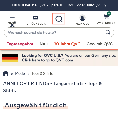
Du bist neu bei QVC? Spare 10 Euro! Code: HalloQVC
Zum
Hauptinhalt
springen
0
MENÜ
WARENKORB
TV-RÜCKBLICK
MEIN QVC
Wonach
suchst
Wenn
du
Tagesangebot
Neu
30 Jahre QVC
Cool mit QVC
Vorschläge
heute?
verfügbar
sind,
verwenden
Sie
Mode
Tops & Shirts
die
ANNI FOR FRIENDS - Langarmshirts - Tops &
Pfeiltasten
Shirts
nach
oben
Ausgewählt für dich
und
nach
unten