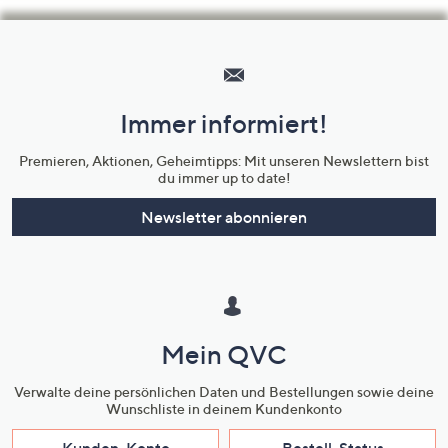
Hilfeseiten,
Service
und
Immer informiert!
Unternehmensinformationen
Premieren, Aktionen, Geheimtipps: Mit unseren Newslettern bist
du immer up to date!
Newsletter abonnieren
Mein QVC
Verwalte deine persönlichen Daten und Bestellungen sowie deine
Wunschliste in deinem Kundenkonto
Kunden-Konto
Bestell-Status