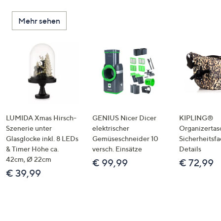
Mehr sehen
LUMIDA Xmas Hirsch-
GENIUS Nicer Dicer
KIPLING®
Szenerie unter
elektrischer
Organizertas
Glasglocke inkl. 8 LEDs
Gemüseschneider 10
Sicherheitsf
& Timer Höhe ca.
versch. Einsätze
Details
42cm, Ø 22cm
€ 99,99
€ 72,99
€ 39,99