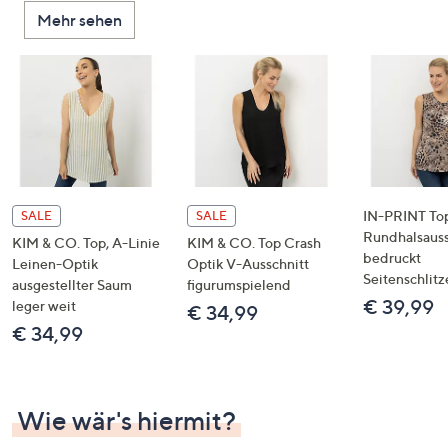
oder
Mehr sehen
wischen
Sie
auf
Touch-
Geräten
nach
links
bzw.
IN-PRINT To
SALE
SALE
rechts,
Rundhalsauss
KIM & CO. Top, A-Linie
KIM & CO. Top Crash
um
bedruckt
Leinen-Optik
Optik V-Ausschnitt
Seitenschlitz
diese
ausgestellter Saum
figurumspielend
€ 39,99
anzuzeigen.
leger weit
€ 34,99
€ 34,99
Wie wär's hiermit?