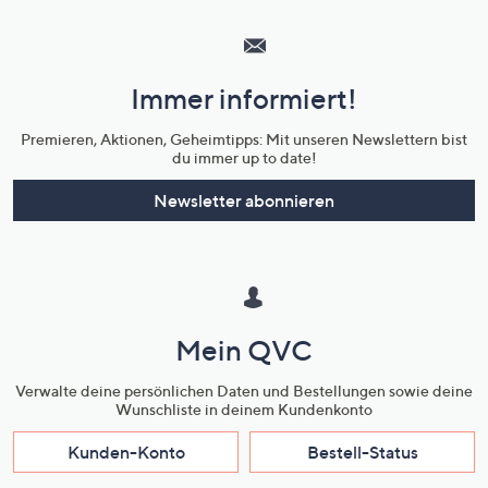
Hilfeseiten,
Service
und
Immer informiert!
Unternehmensinformationen
Premieren, Aktionen, Geheimtipps: Mit unseren Newslettern bist
du immer up to date!
Newsletter abonnieren
Mein QVC
Verwalte deine persönlichen Daten und Bestellungen sowie deine
Wunschliste in deinem Kundenkonto
Kunden-Konto
Bestell-Status