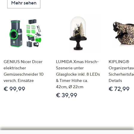
Mehr sehen
GENIUS Nicer Dicer
LUMIDA Xmas Hirsch-
KIPLING®
elektrischer
Szenerie unter
Organizertas
Gemüseschneider 10
Glasglocke inkl. 8 LEDs
Sicherheitsf
versch. Einsätze
& Timer Höhe ca.
Details
42cm, Ø 22cm
€ 99,99
€ 72,99
€ 39,99