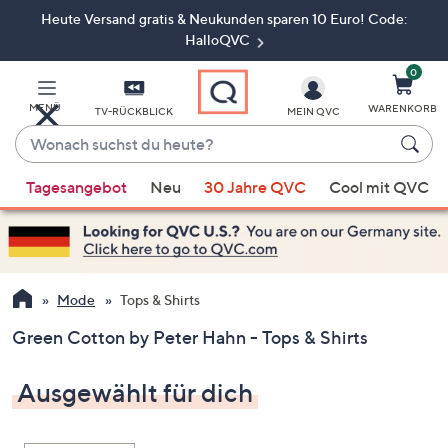
Heute Versand gratis & Neukunden sparen 10 Euro! Code:
Zum
Hauptinhalt
HalloQVC
springen
0
MENÜ
WARENKORB
TV-RÜCKBLICK
MEIN QVC
Wonach
suchst
Wenn
du
Tagesangebot
Neu
30 Jahre QVC
Cool mit QVC
Vorschläge
heute?
verfügbar
sind,
verwenden
Sie
Mode
Tops & Shirts
die
Green Cotton by Peter Hahn - Tops & Shirts
Pfeiltasten
nach
Ausgewählt für dich
oben
und
nach