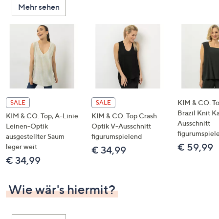
Mehr sehen
unten
oder
wischen
Sie
auf
Touch-
Geräten
nach
links
KIM & CO. T
SALE
SALE
bzw.
Brazil Knit K
KIM & CO. Top, A-Linie
KIM & CO. Top Crash
Ausschnitt
rechts,
Leinen-Optik
Optik V-Ausschnitt
figurumspiel
um
ausgestellter Saum
figurumspielend
€ 59,99
leger weit
diese
€ 34,99
€ 34,99
anzuzeigen.
Wie wär's hiermit?