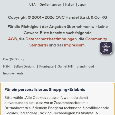
USA
Großbritannien
Italien
Japan
Copyright © 2001 - 2026 QVC Handel S.à r.l. & Co. KG
Für die Richtigkeit der Angaben übernehmen wir keine
Gewähr. Bitte beachte auch folgende
AGB
, die
Datenschutzbestimmungen
, die
Community
Standards
und das
Impressum
.
Die QVC Group
HSN
Ballard Designs
Frontgate
Garnet Hill
grandin road
Improvements
Für ein personalisiertes Shopping-Erlebnis
Bitte wähle „Alle Cookies zulassen“, wenn du damit
einverstanden bist, dass wir in Zusammenarbeit mit
Drittanbietern auf deinem Endgerät technische & profilbildende
Cookies und andere Tracking-Technologien zu Analyse- &