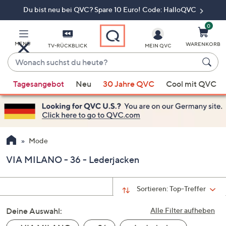
Du bist neu bei QVC? Spare 10 Euro! Code: HalloQVC
Zum
Hauptinhalt
springen
0
MENÜ
WARENKORB
TV-RÜCKBLICK
MEIN QVC
Wonach
suchst
Wenn
du
Tagesangebot
Neu
30 Jahre QVC
Cool mit QVC
Vorschläge
heute?
verfügbar
sind,
verwenden
Sie
Mode
die
VIA MILANO - 36 - Lederjacken
Pfeiltasten
nach
oben
Sortieren:
Top-Treffer
und
Deine Auswahl:
nach
Alle Filter aufheben
unten