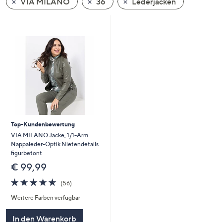
VIA MILANO
36
Lederjacken
oder
wischen
Sie
auf
Touch-
Geräten
nach
links
bzw.
rechts,
Top-Kundenbewertung
um
VIA MILANO Jacke, 1/1-Arm
diese
Nappaleder-Optik Nietendetails
anzuzeigen.
figurbetont
€ 99,99
4.6
56
(56)
von
Bewertungen
Weitere Farben verfügbar
5
In den Warenkorb