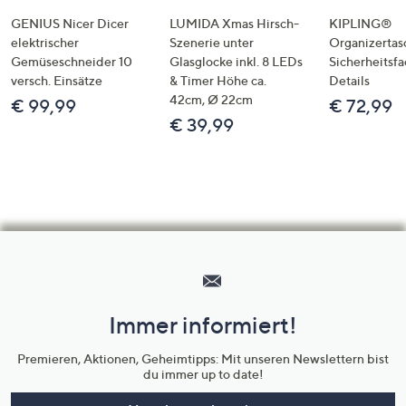
GENIUS Nicer Dicer
LUMIDA Xmas Hirsch-
KIPLING®
elektrischer
Szenerie unter
Organizertas
Gemüseschneider 10
Glasglocke inkl. 8 LEDs
Sicherheitsf
versch. Einsätze
& Timer Höhe ca.
Details
42cm, Ø 22cm
€ 99,99
€ 72,99
€ 39,99
Hilfeseiten,
Service
und
Immer informiert!
Unternehmensinformationen
Premieren, Aktionen, Geheimtipps: Mit unseren Newslettern bist
du immer up to date!