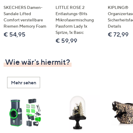
SKECHERS Damen-
LITTLE ROSE 2
KIPLING®
Sandale Lifted
Entlastungs-BHs
Organizertas
Comfort verstellbare
Mikrofasermischung
Sicherheitsf
Riemen Memory Foam
Passform Lady 1x
Details
Spitze, 1x Basic
€ 54,95
€ 72,99
€ 59,99
Wie wär's hiermit?
Mehr sehen