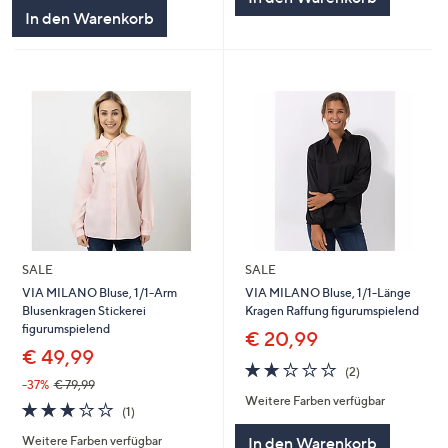
5
In den Warenkorb
SALE
SALE
VIA MILANO Bluse, 1/1-Arm
VIA MILANO Bluse, 1/1-Länge
Blusenkragen Stickerei
Kragen Raffung figurumspielend
figurumspielend
€ 20,99
€ 49,99
2.0
2
(2)
von
Bewertungen
-37%
€ 79,99
Weitere Farben verfügbar
5
3.0
1
(1)
von
Bewertungen
Weitere Farben verfügbar
In den Warenkorb
5