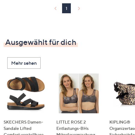
1
Ausgewählt für dich
Mehr sehen
SKECHERS Damen-
LITTLE ROSE 2
KIPLING®
Sandale Lifted
Entlastungs-BHs
Organizertas
Comfort verstellbare
Mikrofasermischung
Sicherheitsf