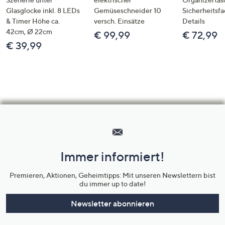
Glasglocke inkl. 8 LEDs
Gemüseschneider 10
Sicherheitsf
& Timer Höhe ca.
versch. Einsätze
Details
42cm, Ø 22cm
€ 99,99
€ 72,99
€ 39,99
Hilfeseiten,
Service
und
Immer informiert!
Unternehmensinformationen
Premieren, Aktionen, Geheimtipps: Mit unseren Newslettern bist
du immer up to date!
Newsletter abonnieren