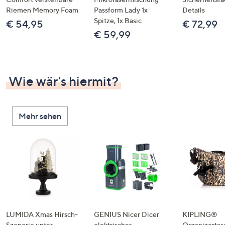
Riemen Memory Foam
Passform Lady 1x
Details
Spitze, 1x Basic
€ 54,95
€ 72,99
€ 59,99
Wie wär's hiermit?
Mehr sehen
LUMIDA Xmas Hirsch-
GENIUS Nicer Dicer
KIPLING®
Szenerie unter
elektrischer
Organizertas