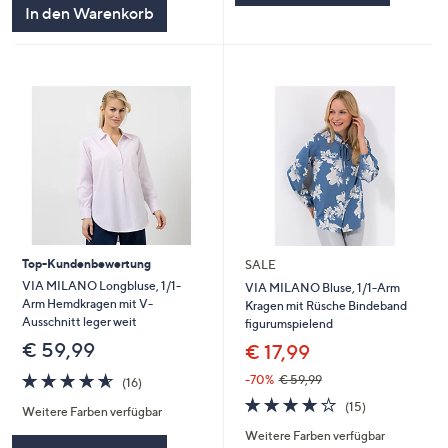
In den Warenkorb
Top-Kundenbewertung
SALE
VIA MILANO Longbluse, 1/1-
VIA MILANO Bluse, 1/1-Arm
Arm Hemdkragen mit V-
Kragen mit Rüsche Bindeband
Ausschnitt leger weit
figurumspielend
€ 59,99
€ 17,99
4.6
16
-70%
€ 59,99
(16)
von
Bewertungen
4.2
15
(15)
Weitere Farben verfügbar
5
von
Bewertungen
Weitere Farben verfügbar
5