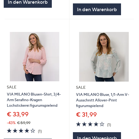
In den Warenkorb
In den Warenkorb
SALE
SALE
VIA MILANO Blusen-Shirt, 3/4-
VIA MILANO Bluse, 1/1-Arm V-
Arm Serafino-Kragen
Ausschnitt Allover-Print
Lochstickerei figurumspielend
figurumspielend
€ 33,99
€ 31,99
4.0
1
-43%
€ 59,99
(1)
von
Bewertungen
4.0
1
(1)
5
von
Bewertungen
In den Warenkorb