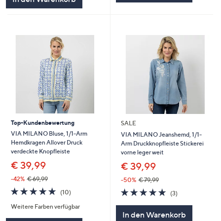
Top-Kundenbewertung
SALE
VIA MILANO Bluse, 1/1-Arm
VIA MILANO Jeanshemd, 1/1-
Hemdkragen Allover Druck
Arm Druckknopfleiste Stickerei
verdeckte Knopfleiste
vorne leger weit
€ 39,99
€ 39,99
-42%
€ 69,99
-50%
€ 79,99
4.7
10
4.7
3
(10)
(3)
von
Bewertungen
von
Bewertungen
Weitere Farben verfügbar
5
5
In den Warenkorb