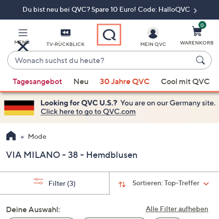
Du bist neu bei QVC? Spare 10 Euro! Code: HalloQVC
Zum
Hauptinhalt
springen
0
MENÜ
WARENKORB
TV-RÜCKBLICK
MEIN QVC
Wonach
suchst
Wenn
du
Tagesangebot
Neu
30 Jahre QVC
Cool mit QVC
Vorschläge
heute?
verfügbar
sind,
verwenden
Sie
Mode
die
VIA MILANO - 38 - Hemdblusen
Pfeiltasten
nach
oben
Sortieren:
Top-Treffer
Filter
(3)
und
nach
Deine Auswahl:
Alle Filter aufheben
unten