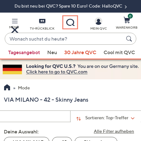
Du bist neu bei QVC? Spare 10 Euro! Code: HalloQVC
Zum
Hauptinhalt
springen
0
MENÜ
WARENKORB
TV-RÜCKBLICK
MEIN QVC
Wonach
suchst
Wenn
du
Tagesangebot
Neu
30 Jahre QVC
Cool mit QVC
Vorschläge
heute?
verfügbar
sind,
verwenden
Sie
Mode
die
VIA MILANO - 42 - Skinny Jeans
Pfeiltasten
nach
oben
Sortieren:
Top-Treffer
und
Deine Auswahl:
nach
Alle Filter aufheben
unten