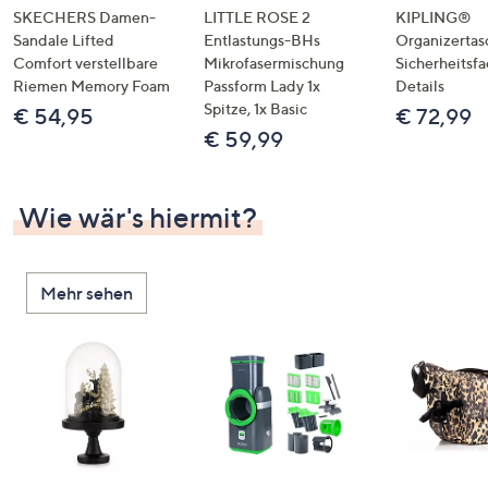
SKECHERS Damen-
LITTLE ROSE 2
KIPLING®
Sandale Lifted
Entlastungs-BHs
Organizertas
Comfort verstellbare
Mikrofasermischung
Sicherheitsf
Riemen Memory Foam
Passform Lady 1x
Details
Spitze, 1x Basic
€ 54,95
€ 72,99
€ 59,99
Wie wär's hiermit?
Mehr sehen