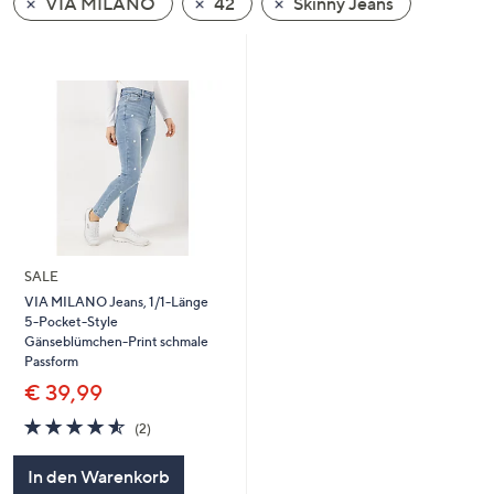
VIA MILANO
42
Skinny Jeans
oder
wischen
Sie
auf
Touch-
Geräten
nach
links
bzw.
rechts,
SALE
um
VIA MILANO Jeans, 1/1-Länge
diese
5-Pocket-Style
anzuzeigen.
Gänseblümchen-Print schmale
Passform
€ 39,99
4.5
2
(2)
von
Bewertungen
5
In den Warenkorb