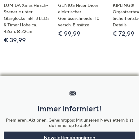
LUMIDA Xmas Hirsch-
GENIUS Nicer Dicer
KIPLING®
Szenerie unter
elektrischer
Organizertas
Glasglocke inkl. 8 LEDs
Gemüseschneider 10
Sicherheitsf
& Timer Höhe ca.
versch. Einsätze
Details
42cm, Ø 22cm
€ 99,99
€ 72,99
€ 39,99
Hilfeseiten,
Service
und
Immer informiert!
Unternehmensinformationen
Premieren, Aktionen, Geheimtipps: Mit unseren Newslettern bist
du immer up to date!
Newsletter abonnieren