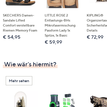
SKECHERS Damen-
LITTLE ROSE 2
KIPLING®
Sandale Lifted
Entlastungs-BHs
Organizertas
Comfort verstellbare
Mikrofasermischung
Sicherheitsf
Riemen Memory Foam
Passform Lady 1x
Details
Spitze, 1x Basic
€ 54,95
€ 72,99
€ 59,99
Wie wär's hiermit?
Mehr sehen