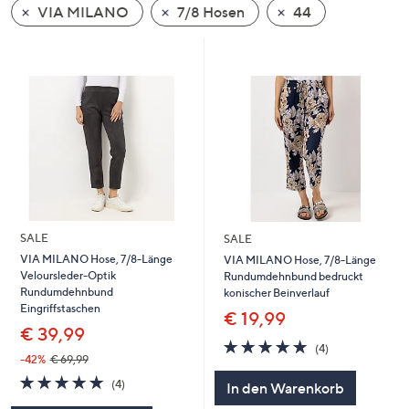
VIA MILANO
7/8 Hosen
44
oder
wischen
Sie
auf
Touch-
Geräten
nach
links
bzw.
rechts,
um
SALE
SALE
diese
VIA MILANO Hose, 7/8-Länge
VIA MILANO Hose, 7/8-Länge
Veloursleder-Optik
Rundumdehnbund bedruckt
anzuzeigen.
Rundumdehnbund
konischer Beinverlauf
Eingriffstaschen
€ 19,99
€ 39,99
5.0
4
(4)
von
Bewertungen
-42%
€ 69,99
5
5.0
4
(4)
In den Warenkorb
von
Bewertungen