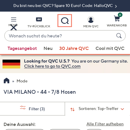
Du bist neu bei QVC? Spare 10 Euro! Code: HalloQVC
Zum
Hauptinhalt
springen
0
MENÜ
WARENKORB
TV-RÜCKBLICK
MEIN QVC
Wonach
suchst
Wenn
du
Tagesangebot
Neu
30 Jahre QVC
Cool mit QVC
Vorschläge
heute?
verfügbar
sind,
verwenden
Sie
Mode
die
VIA MILANO - 44 - 7/8 Hosen
Pfeiltasten
nach
oben
Sortieren:
Top-Treffer
Filter
(3)
und
nach
Deine Auswahl:
Alle Filter aufheben
unten