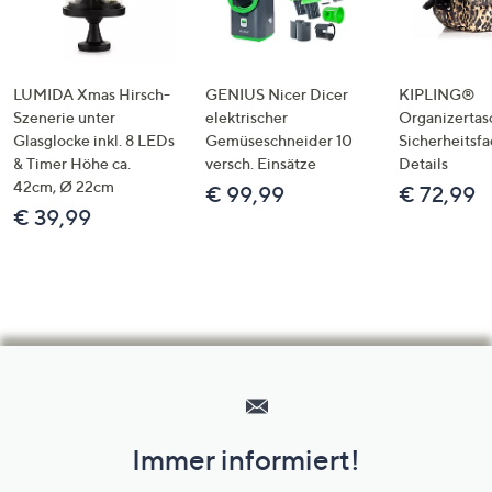
LUMIDA Xmas Hirsch-
GENIUS Nicer Dicer
KIPLING®
Szenerie unter
elektrischer
Organizertas
Glasglocke inkl. 8 LEDs
Gemüseschneider 10
Sicherheitsf
& Timer Höhe ca.
versch. Einsätze
Details
42cm, Ø 22cm
€ 99,99
€ 72,99
€ 39,99
Hilfeseiten,
Service
und
Immer informiert!
Unternehmensinformationen