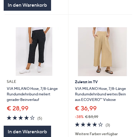
5
In den Warenkorb
SALE
Zuletzt im TV
VIA MILANO Hose, 7/8-Länge
VIA MILANO Hose, 7/8-Länge
Rundumdehnbund weites Bein
Rundumdehnbund meliert
aus ECOVERO™ Viskose
gerader Beinverlauf
€ 36,99
€ 28,99
4.0
5
-38%
€ 59,99
(5)
von
Bewertungen
3.7
3
(3)
5
von
Bewertungen
In den Warenkorb
Weitere Farben verfügbar
5