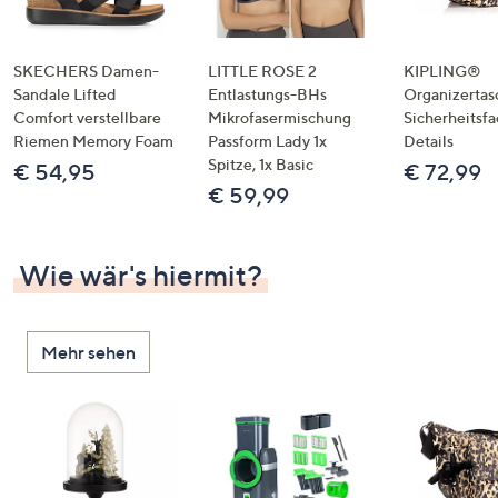
SKECHERS Damen-
LITTLE ROSE 2
KIPLING®
Sandale Lifted
Entlastungs-BHs
Organizertas
Comfort verstellbare
Mikrofasermischung
Sicherheitsf
Riemen Memory Foam
Passform Lady 1x
Details
Spitze, 1x Basic
€ 54,95
€ 72,99
€ 59,99
Wie wär's hiermit?
Mehr sehen