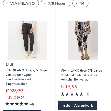
VIA MILANO
7/8 Hosen
44
oder
wischen
Sie
auf
Touch-
Geräten
nach
links
bzw.
rechts,
um
SALE
SALE
diese
VIA MILANO Hose, 7/8-Länge
VIA MILANO Hose, 7/8-Länge
Veloursleder-Optik
Rundumdehnbund bedruckt
anzuzeigen.
Rundumdehnbund
konischer Beinverlauf
Eingriffstaschen
€ 19,99
€ 39,99
5.0
4
(4)
von
Bewertungen
-42%
€ 69,99
5
5.0
4
(4)
In den Warenkorb
von
Bewertungen