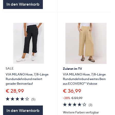
5
In den Warenkorb
SALE
Zuletzt im TV
VIA MILANO Hose, 7/8-Länge
VIA MILANO Hose, 7/8-Länge
Rundumdehnbund weites Bein
Rundumdehnbund meliert
aus ECOVERO™ Viskose
gerader Beinverlauf
€ 36,99
€ 28,99
4.0
5
-38%
€ 59,99
(5)
von
Bewertungen
3.7
3
(3)
5
von
Bewertungen
In den Warenkorb
Weitere Farben verfügbar
5