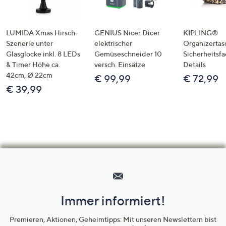
LUMIDA Xmas Hirsch-
GENIUS Nicer Dicer
KIPLING®
Szenerie unter
elektrischer
Organizertas
Glasglocke inkl. 8 LEDs
Gemüseschneider 10
Sicherheitsf
& Timer Höhe ca.
versch. Einsätze
Details
42cm, Ø 22cm
€ 99,99
€ 72,99
€ 39,99
Hilfeseiten,
Service
und
Immer informiert!
Unternehmensinformationen
Premieren, Aktionen, Geheimtipps: Mit unseren Newslettern bist