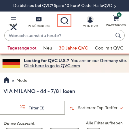
Du bist neu bei QVC? Spare 10 Euro! Code: HalloQVC
Zum
Hauptinhalt
springen
0
MENÜ
WARENKORB
TV-RÜCKBLICK
MEIN QVC
Wonach
suchst
Wenn
du
Tagesangebot
Neu
30 Jahre QVC
Cool mit QVC
Vorschläge
heute?
verfügbar
sind,
verwenden
Sie
Mode
die
VIA MILANO - 44 - 7/8 Hosen
Pfeiltasten
nach
oben
Sortieren:
Top-Treffer
Filter
(3)
und
nach
Deine Auswahl:
Alle Filter aufheben
unten