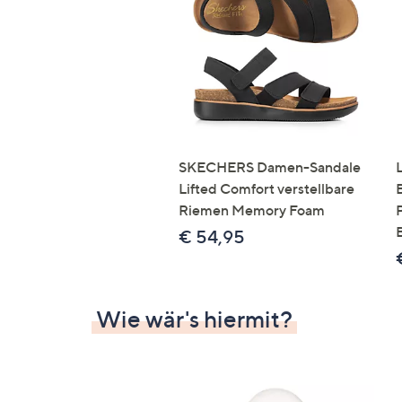
Si
au
T
G
n
li
b
re
SKECHERS Damen-Sandale
u
Lifted Comfort verstellbare
di
Riemen Memory Foam
an
€ 54,95
Wie wär's hiermit?