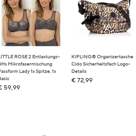
e
f
ouch-
eräten
ach
nks
zw.
chts,
LITTLE ROSE 2 Entlastungs-
KIPLING® Organizertasche
m
BHs Mikrofasermischung
Cido Sicherheitsfach Logo-
ese
Passform Lady 1x Spitze, 1x
Details
zuzeigen.
Basic
€ 72,99
€ 59,99