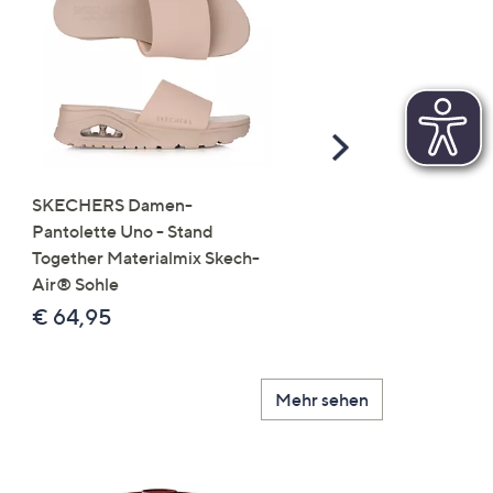
Scroll
Right
SKECHERS Damen-
JERYMOOD HOMEWEA
Pantolette Uno - Stand
Tops Mikrofaser Seitensc
Together Materialmix Skech-
leger weit
Air® Sohle
€ 24,99
€ 64,95
Mehr sehen