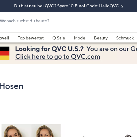
Du bist neu bei QVC? Spare 10 Euro! Code: HalloQVC
onach
chst
enn
u
rschläge
:well
Top bewertet
Q Sale
Mode
Beauty
Schmuck
eute?
rfügbar
nd,
erwenden
e
e
eiltasten
 Hosen
ach
ben
nd
ach
nten
der
ischen