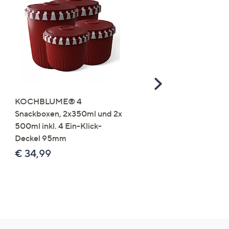
Scroll
Right
KOCHBLUME® 4
you:ly Pure Protein Limo
Snackboxen, 2x350ml und 2x
Lysin 575g für 25 Portio
500ml inkl. 4 Ein-Klick-
€ 49,99
Deckel 95mm
€ 86,94 /1 kg
€ 34,99