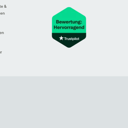
te &
ten
en
ur