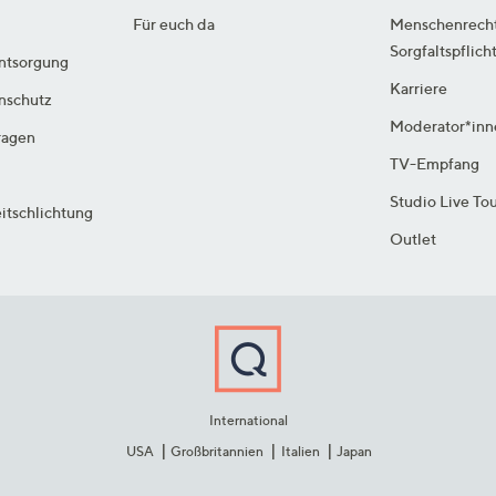
Für euch da
Menschenrech
Sorgfaltspflich
ntsorgung
Karriere
enschutz
Moderator*inn
ragen
TV-Empfang
Studio Live To
itschlichtung
Outlet
International
USA
Großbritannien
Italien
Japan