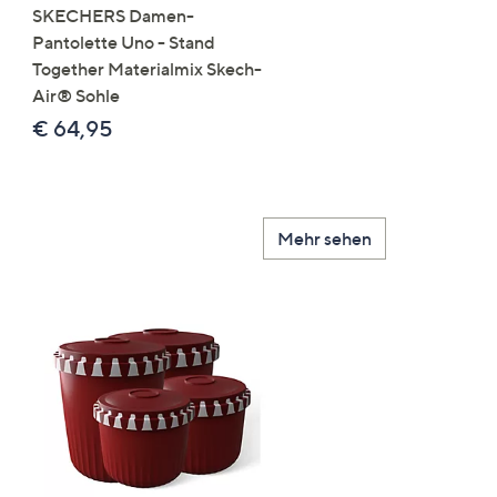
SKECHERS Damen-
JERYMOOD HOMEWEA
Pantolette Uno - Stand
Tops Mikrofaser Seitensc
Together Materialmix Skech-
leger weit
Air® Sohle
€ 24,99
€ 64,95
Mehr sehen