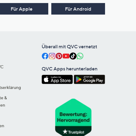
Für Apple
Für Android
Überall mit QVC vernetzt
VC
QVC Apps herunterladen
tserklärung
te &
ten
en