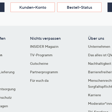
Kunden-Konto
Bestell-Status
fen
Nichts verpassen
Über uns
INSIDER Magazin
Unternehmen
en
TV-Programm
Das alles ist Q
Gutscheine
Nachhaltigkeit
Lieferung
Partnerprogramm
Barrierefreihei
Für euch da
Menschenrech
Sorgfaltspflich
ntsorgung
Karriere
enschutz
Moderator*inn
ragen
TV-Empfang