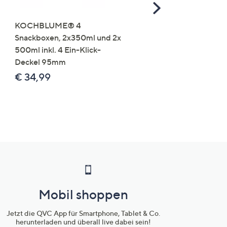
Scroll
Right
KOCHBLUME® 4
you:ly Pure Protein Limo
Snackboxen, 2x350ml und 2x
Lysin 575g für 25 Portio
500ml inkl. 4 Ein-Klick-
€ 49,99
Deckel 95mm
€ 86,94 /1 kg
€ 34,99
Mobil shoppen
Jetzt die QVC App für Smartphone, Tablet & Co.
herunterladen und überall live dabei sein!