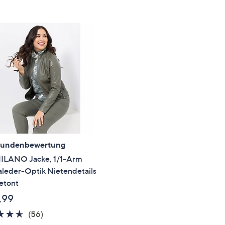
e
f
ouch-
eräten
ach
nks
zw.
chts,
m
ese
zuzeigen.
Kundenbewertung
ILANO Jacke, 1/1-Arm
leder-Optik Nietendetails
etont
,99
4.6
56
(56)