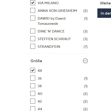
Weite
VIA MILANO
ANNA VON GRIESHEIM
(2)
In de
DAWID by Dawid
(1)
Tomaszewski
DINE 'N' DANCE
(3)
STEFFEN SCHRAUT
(3)
STRANDFEIN
(7)
Größe
48
36
(1)
38
(1)
40
(2)
42
(2)
44
(2)