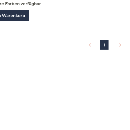
von
Bewertungen
re Farben verfügbar
5
n Warenkorb
1