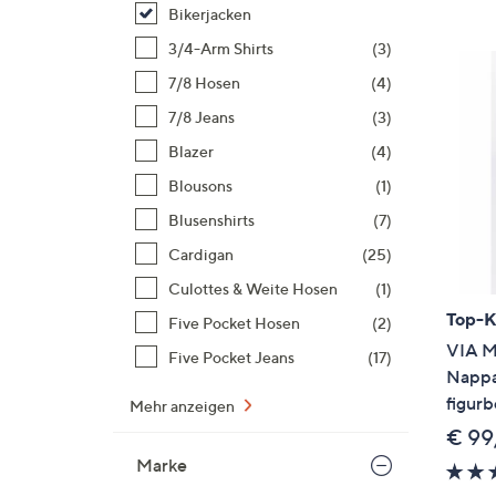
Si
Bikerjacken
au
3/4-Arm Shirts
(3)
T
7/8 Hosen
(4)
G
n
7/8 Jeans
(3)
li
Blazer
(4)
b
Blousons
(1)
re
Blusenshirts
(7)
u
di
Cardigan
(25)
an
Culottes & Weite Hosen
(1)
Top-
Five Pocket Hosen
(2)
VIA M
Five Pocket Jeans
(17)
Nappa
figurb
Mehr anzeigen
€ 99
Marke