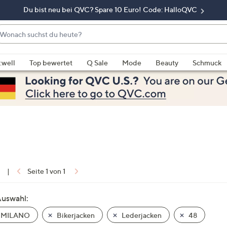
Du bist neu bei QVC? Spare 10 Euro! Code: HalloQVC
onach
chst
enn
u
rschläge
:well
Top bewertet
Q Sale
Mode
Beauty
Schmuck
eute?
rfügbar
nd,
erwenden
e
e
eiltasten
ach
ben
nd
1
|
Seite 1 von 1
ach
nten
Auswahl:
der
 MILANO
Bikerjacken
Lederjacken
48
ischen