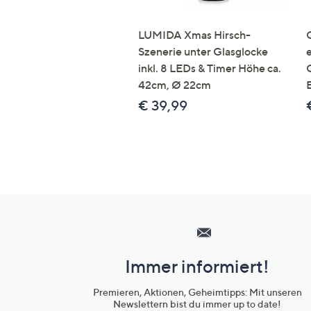
LUMIDA Xmas Hirsch-
Szenerie unter Glasglocke
inkl. 8 LEDs & Timer Höhe ca.
42cm, Ø 22cm
€ 39,99
Hilfeseiten,
Service
und
Immer informiert!
Unternehmensinformationen
Premieren, Aktionen, Geheimtipps: Mit unseren
Newslettern bist du immer up to date!