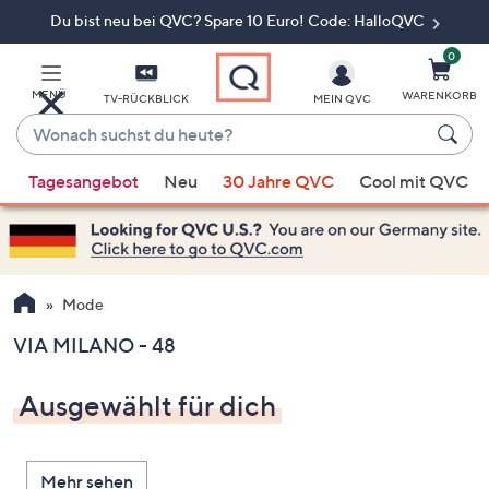
Du bist neu bei QVC? Spare 10 Euro! Code: HalloQVC
Zum
Hauptinhalt
springen
0
MENÜ
WARENKORB
TV-RÜCKBLICK
MEIN QVC
Wonach
suchst
Wenn
du
Tagesangebot
Neu
30 Jahre QVC
Cool mit QVC
Vorschläge
heute?
verfügbar
sind,
verwenden
Sie
Mode
die
VIA MILANO - 48
Pfeiltasten
nach
Ausgewählt für dich
oben
und
nach
Mehr sehen
unten