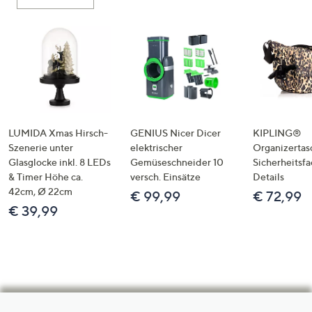
LUMIDA Xmas Hirsch-
GENIUS Nicer Dicer
KIPLING®
Szenerie unter
elektrischer
Organizertas
Glasglocke inkl. 8 LEDs
Gemüseschneider 10
Sicherheitsf
& Timer Höhe ca.
versch. Einsätze
Details
42cm, Ø 22cm
€ 99,99
€ 72,99
€ 39,99
Hilfeseiten,