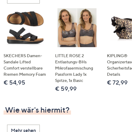
oder
wischen
Sie
auf
Touch-
Geräten
nach
links
SKECHERS Damen-
LITTLE ROSE 2
KIPLING®
bzw.
Sandale Lifted
Entlastungs-BHs
Organizertas
Comfort verstellbare
Mikrofasermischung
Sicherheitsf
rechts,
Riemen Memory Foam
Passform Lady 1x
Details
um
Spitze, 1x Basic
€ 54,95
€ 72,99
diese
€ 59,99
anzuzeigen.
Wie wär's hiermit?
Mehr sehen