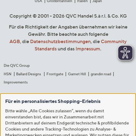
USA
Großbritannien
Italien
Japan
Copyright © 2001 - 2026 QVC Handel S.à r.l. & Co. KG
Für die Richtigkeit der Angaben übernehmen wir keine
Gewähr. Bitte beachte auch folgende
AGB
, die
Datenschutzbestimmungen
, die
Community
Standards
und das
Impressum
.
Die QVC Group
HSN
Ballard Designs
Frontgate
Garnet Hill
grandin road
Improvements
Für ein personalisiertes Shopping-Erlebnis
Bitte wähle „Alle Cookies zulassen“, wenn du damit
einverstanden bist, dass wir in Zusammenarbeit mit
Drittanbietern auf deinem Endgerät technische & profilbildende
Cookies und andere Tracking-Technologien zu Analyse- &
Marketingzwecken einsetzen und auslesen. Wir nutzen diese für